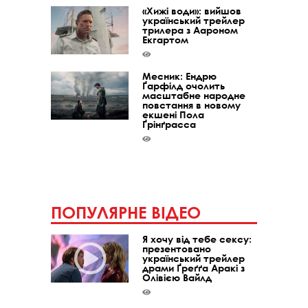
«Хижі води»: вийшов
український трейлер
трилера з Аароном
Екгартом
Месник: Ендрю
Ґарфілд очолить
масштабне народне
повстання в новому
екшені Пола
Ґрінґрасса
ПОПУЛЯРНЕ ВІДЕО
Я хочу від тебе сексу:
презентовано
український трейлер
драми Ґреґґа Аракі з
Олівією Вайлд