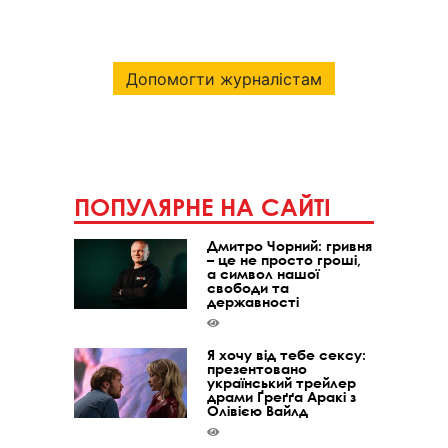
Допомогти журналістам
ПОПУЛЯРНЕ НА САЙТІ
Дмитро Чорний: гривня
– це не просто гроші,
а символ нашої
свободи та
державності
Я хочу від тебе сексу:
презентовано
український трейлер
драми Ґреґґа Аракі з
Олівією Вайлд