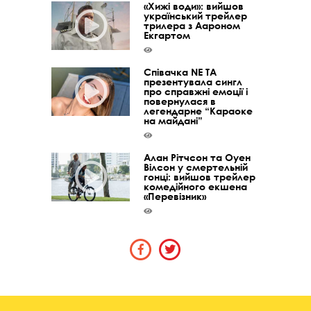
«Хижі води»: вийшов
український трейлер
трилера з Аароном
Екгартом
Співачка NE TA
презентувала сингл
про справжні емоції і
повернулася в
легендарне “Караоке
на майдані”
Алан Рітчсон та Оуен
Вілсон у смертельній
гонці: вийшов трейлер
комедійного екшена
«Перевізник»