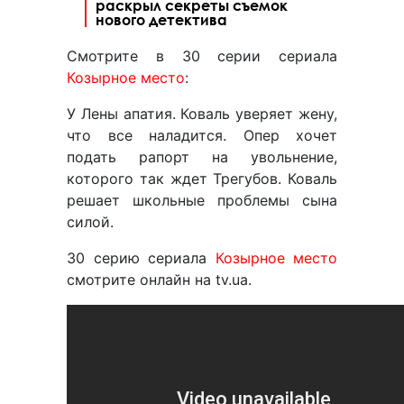
раскрыл секреты съемок
нового детектива
Смотрите в 30 серии сериала
Козырное место
:
У Лены апатия. Коваль уверяет жену,
что все наладится. Опер хочет
подать рапорт на увольнение,
которого так ждет Трегубов. Коваль
решает школьные проблемы сына
силой.
30 серию сериала
Козырное место
смотрите онлайн на tv.ua.