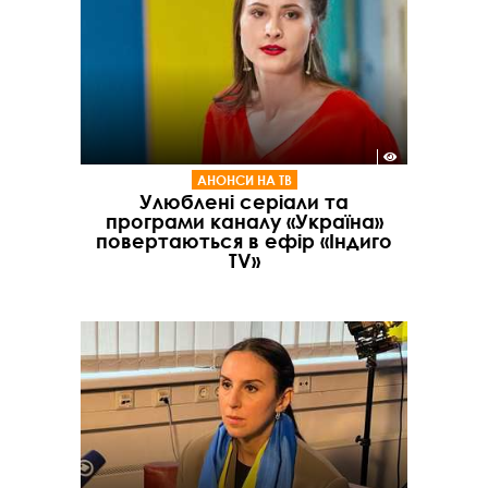
АНОНСИ НА ТВ
Улюблені серіали та
програми каналу «Україна»
повертаються в ефір «Індиго
TV»