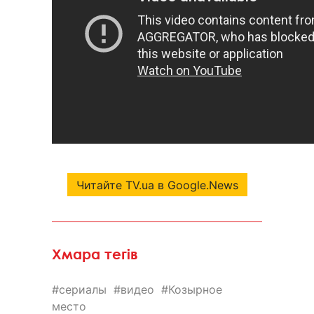
Читайте TV.ua в Google.News
Хмара тегів
сериалы
видео
Козырное
место