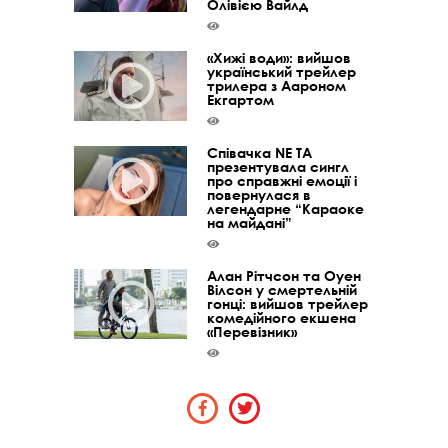
Олівією Вайлд
«Хижі води»: вийшов
український трейлер
трилера з Аароном
Екгартом
Співачка NE TA
презентувала сингл
про справжні емоції і
повернулася в
легендарне “Караоке
на майдані”
Алан Рітчсон та Оуен
Вілсон у смертельній
гонці: вийшов трейлер
комедійного екшена
«Перевізник»