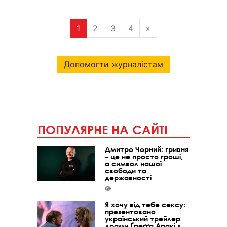
1
2
3
4
»
Допомогти журналістам
ПОПУЛЯРНЕ НА САЙТІ
Дмитро Чорний: гривня
– це не просто гроші,
а символ нашої
свободи та
державності
Я хочу від тебе сексу:
презентовано
український трейлер
драми Ґреґґа Аракі з