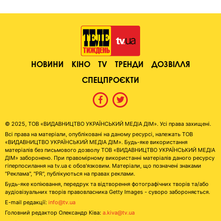
НОВИНИ
КІНО
TV
ТРЕНДИ
ДОЗВІЛЛЯ
СПЕЦПРОЄКТИ
© 2025, ТОВ «ВИДАВНИЦТВО УКРАЇНСЬКИЙ МЕДІА ДІМ». Усі права захищені.
Всі права на матеріали, опубліковані на даному ресурсі, належать ТОВ
«ВИДАВНИЦТВО УКРАЇНСЬКИЙ МЕДІА ДІМ». Будь-яке використання
матеріалів без письмового дозволу ТОВ «ВИДАВНИЦТВО УКРАЇНСЬКИЙ МЕДІА
ДІМ» заборонено. При правомірному використанні матеріалів даного ресурсу
гіперпосилання на tv.ua є обов'язковим. Матеріали, що позначені знаками
"Реклама", "PR", публікуються на правах реклами.
Будь-яке копіювання, передрук та відтворення фотографічних творів та/або
аудіовізуальних творів правовласника Getty Images - суворо забороняється.
E-mail редакції:
info@tv.ua
Головний редактор Олександр Ківа:
a.kiva@tv.ua