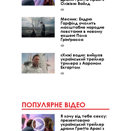
Олівією Вайлд
Месник: Ендрю
Ґарфілд очолить
масштабне народне
повстання в новому
екшені Пола
Ґрінґрасса
«Хижі води»: вийшов
український трейлер
трилера з Аароном
Екгартом
ПОПУЛЯРНЕ ВІДЕО
Я хочу від тебе сексу:
презентовано
український трейлер
драми Ґреґґа Аракі з