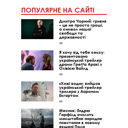
ПОПУЛЯРНЕ НА САЙТІ
Дмитро Чорний: гривня
– це не просто гроші,
а символ нашої
свободи та
державності
Я хочу від тебе сексу:
презентовано
український трейлер
драми Ґреґґа Аракі з
Олівією Вайлд
«Хижі води»: вийшов
український трейлер
трилера з Аароном
Екгартом
Месник: Ендрю
Ґарфілд очолить
масштабне народне
повстання в новому
екшені Пола