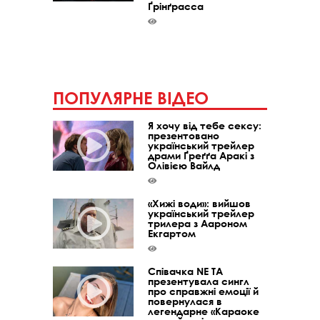
Ґрінґрасса
ПОПУЛЯРНЕ ВІДЕО
Я хочу від тебе сексу:
презентовано
український трейлер
драми Ґреґґа Аракі з
Олівією Вайлд
«Хижі води»: вийшов
український трейлер
трилера з Аароном
Екгартом
Співачка NE TA
презентувала сингл
про справжні емоції й
повернулася в
легендарне «Караоке