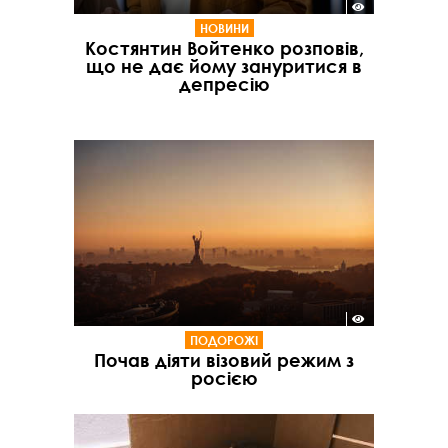
НОВИНИ
Костянтин Войтенко розповів,
що не дає йому зануритися в
депресію
ПОДОРОЖІ
Почав діяти візовий режим з
росією