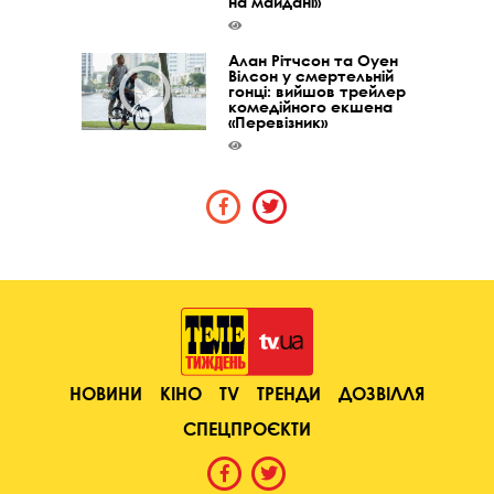
на майдані»
Алан Рітчсон та Оуен
Вілсон у смертельній
гонці: вийшов трейлер
комедійного екшена
«Перевізник»
НОВИНИ
КІНО
TV
ТРЕНДИ
ДОЗВІЛЛЯ
СПЕЦПРОЄКТИ