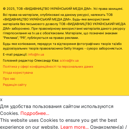
© 2025, ТОВ «ВИДАВНИЦТВО УКРАЇНСЬКИЙ МЕДІА ДІМ». Усі права захищені.
Всі права на матеріали, опубліковані на даному ресурсі, належать ТОВ
«ВИДАВНИЦТВО УКРАЇНСЬКИЙ МЕДІА ДІМ». Будь-яке використання
матеріалів без письмового дозволу ТОВ «ВИДАВНИЦТВО УКРАЇНСЬКИЙ МЕДІА
ДІМ» заборонено. При правомірному використанні матеріалів даного ресурсу
гіперпосилання на tv.ua є обов'язковим. Матеріали, що позначені знаками
"Реклама", "PR", публікуються на правах реклами.
Будь-яке копіювання, передрук та відтворення фотографічних творів та/або
аудіовізуальних творів правовласника Getty Images - суворо забороняється.
E-mail редакції:
info@tv.ua
Головний редактор Олександр Ківа:
a.kiva@tv.ua
Політика у сфері конфіденційності та персональних даних
Угода користувача
Про нас
Редакція сайту
x
Для удобства пользования сайтом используются
Cookies.
Подробнее...
This website uses Cookies to ensure you get the best
experience on our website.
Learn more...
Ознакомлен(а) /