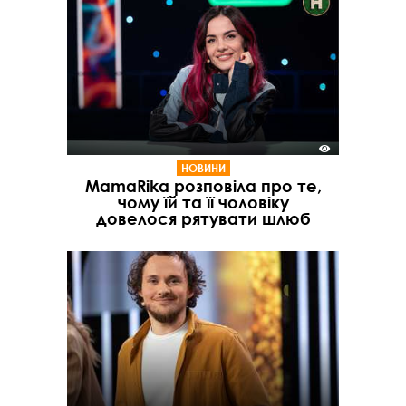
НОВИНИ
MamaRika розповіла про те,
чому їй та її чоловіку
довелося рятувати шлюб