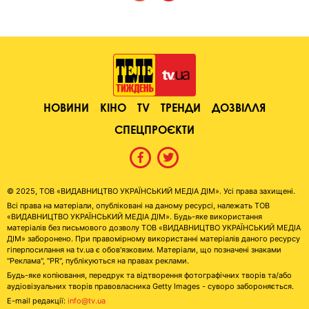
НОВИНИ
КІНО
TV
ТРЕНДИ
ДОЗВІЛЛЯ
СПЕЦПРОЄКТИ
© 2025, ТОВ «ВИДАВНИЦТВО УКРАЇНСЬКИЙ МЕДІА ДІМ». Усі права захищені.
Всі права на матеріали, опубліковані на даному ресурсі, належать ТОВ
«ВИДАВНИЦТВО УКРАЇНСЬКИЙ МЕДІА ДІМ». Будь-яке використання
матеріалів без письмового дозволу ТОВ «ВИДАВНИЦТВО УКРАЇНСЬКИЙ МЕДІА
ДІМ» заборонено. При правомірному використанні матеріалів даного ресурсу
гіперпосилання на tv.ua є обов'язковим. Матеріали, що позначені знаками
"Реклама", "PR", публікуються на правах реклами.
Будь-яке копіювання, передрук та відтворення фотографічних творів та/або
аудіовізуальних творів правовласника Getty Images - суворо забороняється.
E-mail редакції:
info@tv.ua