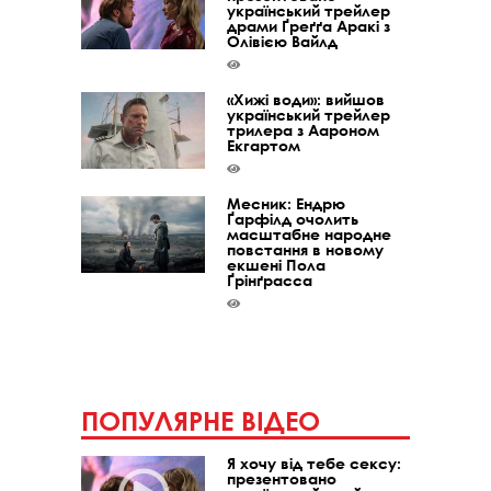
український трейлер
драми Ґреґґа Аракі з
Олівією Вайлд
«Хижі води»: вийшов
український трейлер
трилера з Аароном
Екгартом
Месник: Ендрю
Ґарфілд очолить
масштабне народне
повстання в новому
екшені Пола
Ґрінґрасса
ПОПУЛЯРНЕ ВІДЕО
Я хочу від тебе сексу:
презентовано