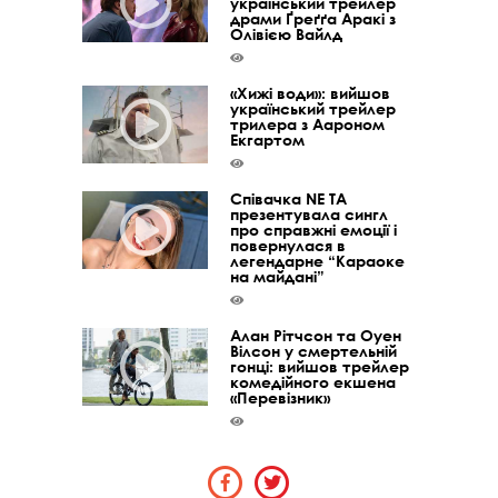
український трейлер
драми Ґреґґа Аракі з
Олівією Вайлд
«Хижі води»: вийшов
український трейлер
трилера з Аароном
Екгартом
Співачка NE TA
презентувала сингл
про справжні емоції і
повернулася в
легендарне “Караоке
на майдані”
Алан Рітчсон та Оуен
Вілсон у смертельній
гонці: вийшов трейлер
комедійного екшена
«Перевізник»