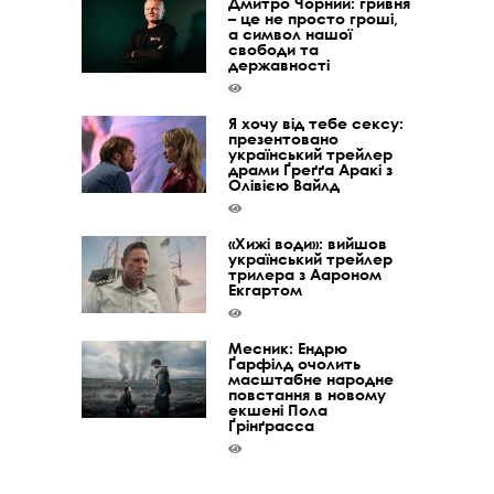
Дмитро Чорний: гривня
– це не просто гроші,
а символ нашої
свободи та
державності
Я хочу від тебе сексу:
презентовано
український трейлер
драми Ґреґґа Аракі з
Олівією Вайлд
«Хижі води»: вийшов
український трейлер
трилера з Аароном
Екгартом
Месник: Ендрю
Ґарфілд очолить
масштабне народне
повстання в новому
екшені Пола
Ґрінґрасса