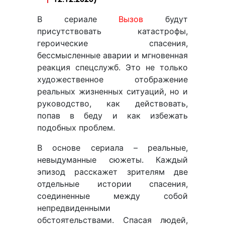
В сериале
Вызов
будут
присутствовать катастрофы,
героические спасения,
бессмысленные аварии и мгновенная
реакция спецслужб. Это не только
художественное отображение
реальных жизненных ситуаций, но и
руководство, как действовать,
попав в беду и как избежать
подобных проблем.
В основе сериала – реальные,
невыдуманные сюжеты. Каждый
эпизод расскажет зрителям две
отдельные истории спасения,
соединенные между собой
непредвиденными
обстоятельствами. Спасая людей,