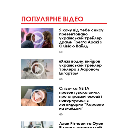
ПОПУЛЯРНЕ ВІДЕО
Я хочу від тебе сексу:
презентовано
український трейлер
драми Ґреґґа Аракі з
Олівією Вайлд
«Хижі води»: вийшов
український трейлер
трилера з Аароном
Екгартом
Співачка NE TA
презентувала сингл
про справжні емоції і
повернулася в
легендарне “Караоке
на майдані”
Алан Рітчсон та Оуен
Вілсон у смертельній