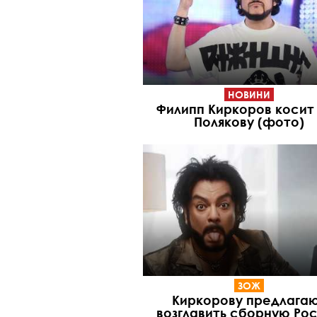
НОВИНИ
Филипп Киркоров косит
Полякову (фото)
ЗОЖ
Киркорову предлага
возглавить сборную Ро