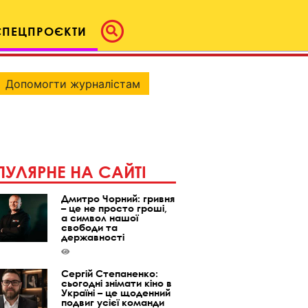
СПЕЦПРОЄКТИ
Допомогти журналістам
УЛЯРНЕ НА САЙТІ
Дмитро Чорний: гривня
– це не просто гроші,
а символ нашої
свободи та
державності
Сергій Степаненко:
сьогодні знімати кіно в
Україні – це щоденний
подвиг усієї команди