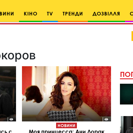
ВИНИ
КІНО
TV
ТРЕНДИ
ДОЗВІЛЛЯ
ркоров
ПОП
НОВИНИ
ась с
Моя принцесса: Ани Лорак