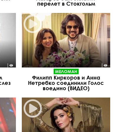
перелет в Стокгольм
МЕЛОМАН
л
Филипп Киркоров и Анна
слез
Нетребко соединили Голос
воедино (ВИДЕО)