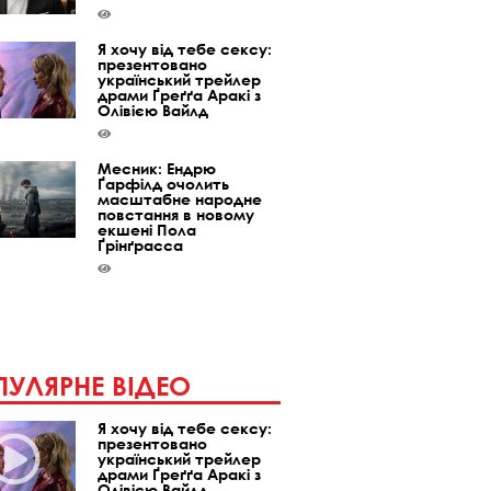
Я хочу від тебе сексу:
презентовано
український трейлер
драми Ґреґґа Аракі з
Олівією Вайлд
Месник: Ендрю
Ґарфілд очолить
масштабне народне
повстання в новому
екшені Пола
Ґрінґрасса
УЛЯРНЕ ВІДЕО
Я хочу від тебе сексу:
презентовано
український трейлер
драми Ґреґґа Аракі з
Олівією Вайлд