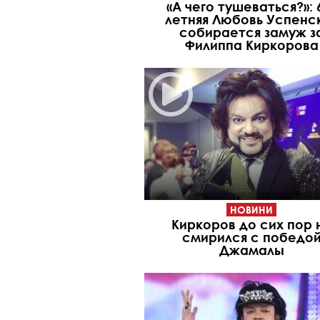
«А чего тушеваться?»: 
летняя Любовь Успенс
собирается замуж з
Филиппа Киркорова
НОВИНИ
Киркоров до сих пор 
смирился с победо
Джамалы