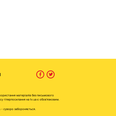
И
користання матеріалів без письмового
гіперпосилання на tv.ua є обов'язковим.
s - суворо забороняється.