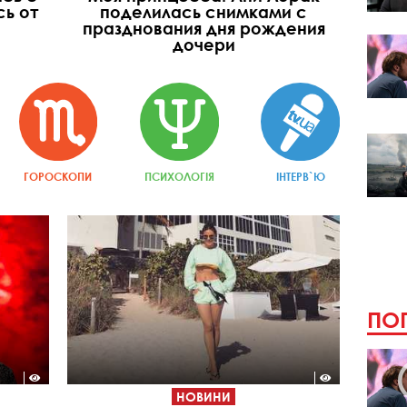
ь от
поделилась снимками с
празднования дня рождения
дочери
ГОРОСКОПИ
ПСИХОЛОГІЯ
ІНТЕРВ`Ю
ПОП
НОВИНИ