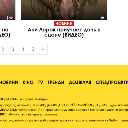
НОВИНИ
 на
Ани Лорак приучает дочь к
ДЕО)
сцене (ВИДЕО)
2
3
4
5
»
НОВИНИ
КІНО
TV
ТРЕНДИ
ДОЗВІЛЛЯ
СПЕЦПРОЄКТ
ІА ДІМ». Усі права захищені.
аному ресурсі, належать ТОВ «ВИДАВНИЦТВО УКРАЇНСЬКИЙ МЕДІА ДІМ». Будь-яке ви
А ДІМ» заборонено. При правомірному використанні матеріалів даного ресурсу 
"PR", публікуються на правах реклами.
я фотографічних творів та/або аудіовізуальних творів правовласника Getty Image