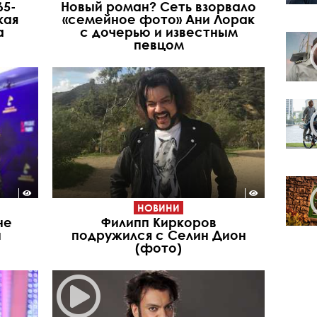
65-
Новый роман? Сеть взорвало
кая
«семейное фото» Ани Лорак
а
с дочерью и известным
певцом
НОВИНИ
не
Филипп Киркоров
й
подружился с Селин Дион
(фото)