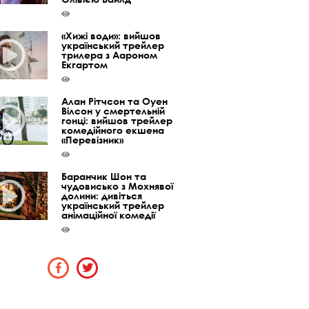
«Хижі води»: вийшов
український трейлер
трилера з Аароном
Екгартом
Алан Рітчсон та Оуен
Вілсон у смертельній
гонці: вийшов трейлер
комедійного екшена
«Перевізник»
Баранчик Шон та
чудовисько з Мохнявої
долини: дивіться
український трейлер
анімаційної комедії