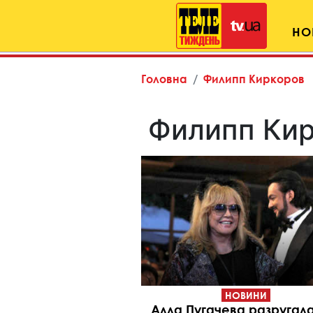
НО
Головна
Филипп Киркоров
Филипп Ки
НОВИНИ
Алла Пугачева разругал