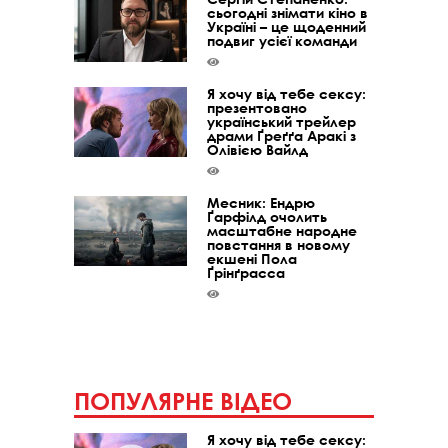
сьогодні знімати кіно в
Україні – це щоденний
подвиг усієї команди
Я хочу від тебе сексу:
презентовано
український трейлер
драми Ґреґґа Аракі з
Олівією Вайлд
Месник: Ендрю
Ґарфілд очолить
масштабне народне
повстання в новому
екшені Пола
Ґрінґрасса
ПОПУЛЯРНЕ ВІДЕО
Я хочу від тебе сексу: