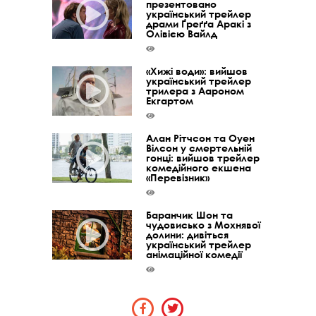
презентовано
український трейлер
драми Ґреґґа Аракі з
Олівією Вайлд
«Хижі води»: вийшов
український трейлер
трилера з Аароном
Екгартом
Алан Рітчсон та Оуен
Вілсон у смертельній
гонці: вийшов трейлер
комедійного екшена
«Перевізник»
Баранчик Шон та
чудовисько з Мохнявої
долини: дивіться
український трейлер
анімаційної комедії