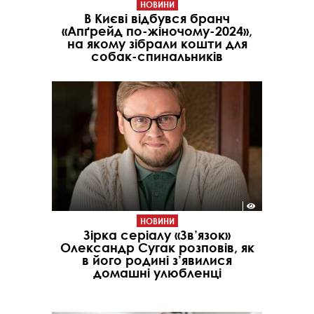
НОВИНИ
В Києві відбувся бранч
«Апґрейд по-жіночому-2024»,
на якому зібрали кошти для
собак-спинальників
НОВИНИ
Зірка серіалу «Зв’язок»
Олександр Сугак розповів, як
в його родині з’явилися
домашні улюбленці