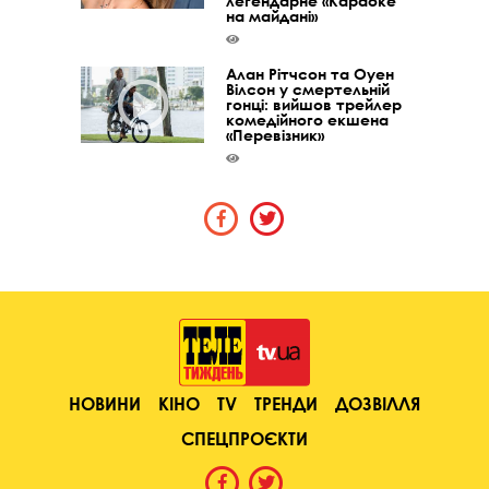
легендарне «Караоке
на майдані»
Алан Рітчсон та Оуен
Вілсон у смертельній
гонці: вийшов трейлер
комедійного екшена
«Перевізник»
НОВИНИ
КІНО
TV
ТРЕНДИ
ДОЗВІЛЛЯ
СПЕЦПРОЄКТИ