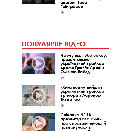
екшені Пола
Ґрінґрасса
ПОПУЛЯРНЕ ВІДЕО
Я хочу від тебе сексу:
презентовано
український трейлер
драми Ґреґґа Аракі з
Олівією Вайлд
«Хижі води»: вийшов
український трейлер
трилера з Аароном
Екгартом
Співачка NE TA
презентувала сингл
про справжні емоції й
повернулася в