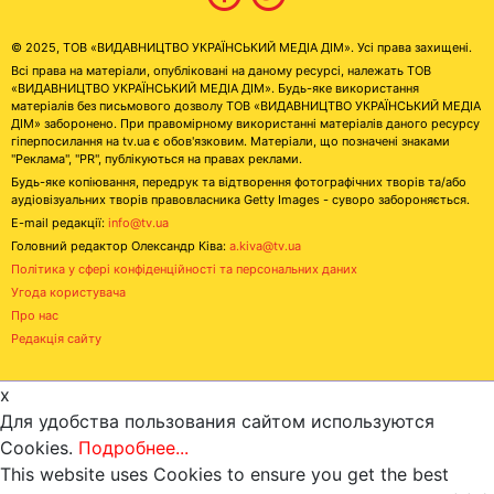
© 2025, ТОВ «ВИДАВНИЦТВО УКРАЇНСЬКИЙ МЕДІА ДІМ». Усі права захищені.
Всі права на матеріали, опубліковані на даному ресурсі, належать ТОВ
«ВИДАВНИЦТВО УКРАЇНСЬКИЙ МЕДІА ДІМ». Будь-яке використання
матеріалів без письмового дозволу ТОВ «ВИДАВНИЦТВО УКРАЇНСЬКИЙ МЕДІА
ДІМ» заборонено. При правомірному використанні матеріалів даного ресурсу
гіперпосилання на tv.ua є обов'язковим. Матеріали, що позначені знаками
"Реклама", "PR", публікуються на правах реклами.
Будь-яке копіювання, передрук та відтворення фотографічних творів та/або
аудіовізуальних творів правовласника Getty Images - суворо забороняється.
E-mail редакції:
info@tv.ua
Головний редактор Олександр Ківа:
a.kiva@tv.ua
Політика у сфері конфіденційності та персональних даних
Угода користувача
Про нас
Редакція сайту
x
Для удобства пользования сайтом используются
Cookies.
Подробнее...
This website uses Cookies to ensure you get the best