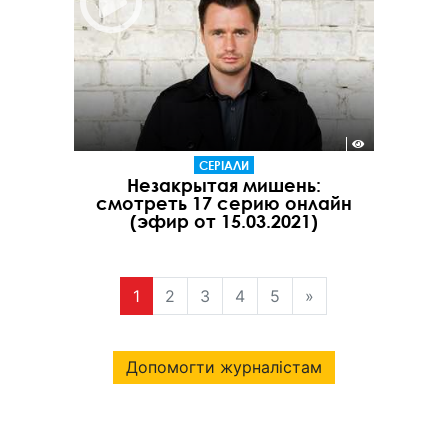
СЕРІАЛИ
Незакрытая мишень:
смотреть 17 серию онлайн
(эфир от 15.03.2021)
1
2
3
4
5
»
Допомогти журналістам