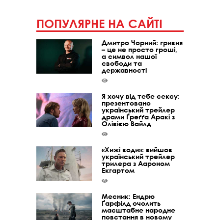
ПОПУЛЯРНЕ НА САЙТІ
Дмитро Чорний: гривня
– це не просто гроші,
а символ нашої
свободи та
державності
Я хочу від тебе сексу:
презентовано
український трейлер
драми Ґреґґа Аракі з
Олівією Вайлд
«Хижі води»: вийшов
український трейлер
трилера з Аароном
Екгартом
Месник: Ендрю
Ґарфілд очолить
масштабне народне
повстання в новому