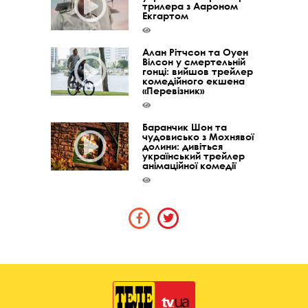
трилера з Аароном
Екгартом
Алан Рітчсон та Оуен
Вілсон у смертельній
гонці: вийшов трейлер
комедійного екшена
«Перевізник»
Баранчик Шон та
чудовисько з Мохнявої
долини: дивіться
український трейлер
анімаційної комедії