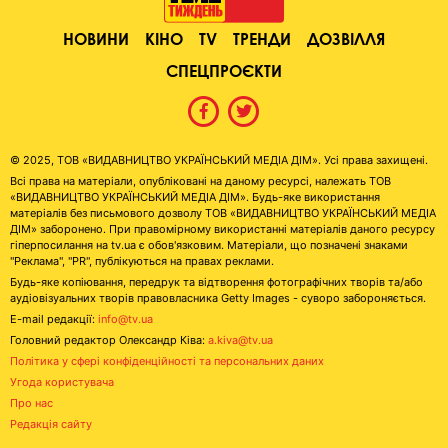
НОВИНИ
КІНО
TV
ТРЕНДИ
ДОЗВІЛЛЯ
СПЕЦПРОЄКТИ
© 2025, ТОВ «ВИДАВНИЦТВО УКРАЇНСЬКИЙ МЕДІА ДІМ». Усі права захищені.
Всі права на матеріали, опубліковані на даному ресурсі, належать ТОВ
«ВИДАВНИЦТВО УКРАЇНСЬКИЙ МЕДІА ДІМ». Будь-яке використання
матеріалів без письмового дозволу ТОВ «ВИДАВНИЦТВО УКРАЇНСЬКИЙ МЕДІА
ДІМ» заборонено. При правомірному використанні матеріалів даного ресурсу
гіперпосилання на tv.ua є обов'язковим. Матеріали, що позначені знаками
"Реклама", "PR", публікуються на правах реклами.
Будь-яке копіювання, передрук та відтворення фотографічних творів та/або
аудіовізуальних творів правовласника Getty Images - суворо забороняється.
E-mail редакції:
info@tv.ua
Головний редактор Олександр Ківа:
a.kiva@tv.ua
Політика у сфері конфіденційності та персональних даних
Угода користувача
Про нас
Редакція сайту