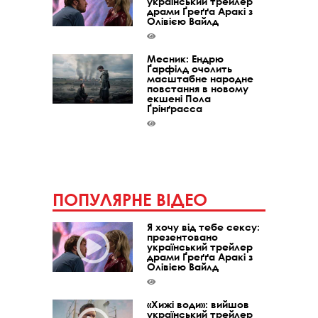
український трейлер
драми Ґреґґа Аракі з
Олівією Вайлд
Месник: Ендрю
Ґарфілд очолить
масштабне народне
повстання в новому
екшені Пола
Ґрінґрасса
ПОПУЛЯРНЕ ВІДЕО
Я хочу від тебе сексу:
презентовано
український трейлер
драми Ґреґґа Аракі з
Олівією Вайлд
«Хижі води»: вийшов
український трейлер