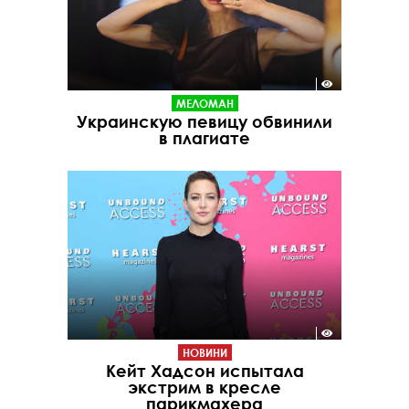
МЕЛОМАН
Украинскую певицу обвинили
в плагиате
НОВИНИ
Кейт Хадсон испытала
экстрим в кресле
парикмахера