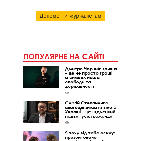
Допомогти журналістам
ПОПУЛЯРНЕ НА САЙТІ
Дмитро Чорний: гривня
– це не просто гроші,
а символ нашої
свободи та
державності
Сергій Степаненко:
сьогодні знімати кіно в
Україні – це щоденний
подвиг усієї команди
Я хочу від тебе сексу:
презентовано