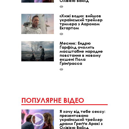
Олівією Вайлд
«Хижі води»: вийшов
український трейлер
трилера з Аароном
Екгартом
Месник: Ендрю
Ґарфілд очолить
масштабне народне
повстання в новому
екшені Пола
Ґрінґрасса
ПОПУЛЯРНЕ ВІДЕО
Я хочу від тебе сексу:
презентовано
український трейлер
драми Ґреґґа Аракі з
Олівією Вайлд