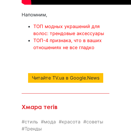
Напомним,
ТОП модных украшений для
волос: трендовые аксессуары
ТОП-4 признака, что в ваших
отношениях не все гладко
Читайте TV.ua в Google.News
Хмара тегів
стиль
мода
красота
советы
Тренды