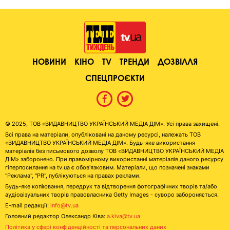
НОВИНИ
КІНО
TV
ТРЕНДИ
ДОЗВІЛЛЯ
СПЕЦПРОЄКТИ
© 2025, ТОВ «ВИДАВНИЦТВО УКРАЇНСЬКИЙ МЕДІА ДІМ». Усі права захищені.
Всі права на матеріали, опубліковані на даному ресурсі, належать ТОВ
«ВИДАВНИЦТВО УКРАЇНСЬКИЙ МЕДІА ДІМ». Будь-яке використання
матеріалів без письмового дозволу ТОВ «ВИДАВНИЦТВО УКРАЇНСЬКИЙ МЕДІА
ДІМ» заборонено. При правомірному використанні матеріалів даного ресурсу
гіперпосилання на tv.ua є обов'язковим. Матеріали, що позначені знаками
"Реклама", "PR", публікуються на правах реклами.
Будь-яке копіювання, передрук та відтворення фотографічних творів та/або
аудіовізуальних творів правовласника Getty Images - суворо забороняється.
E-mail редакції:
info@tv.ua
Головний редактор Олександр Ківа:
a.kiva@tv.ua
Політика у сфері конфіденційності та персональних даних