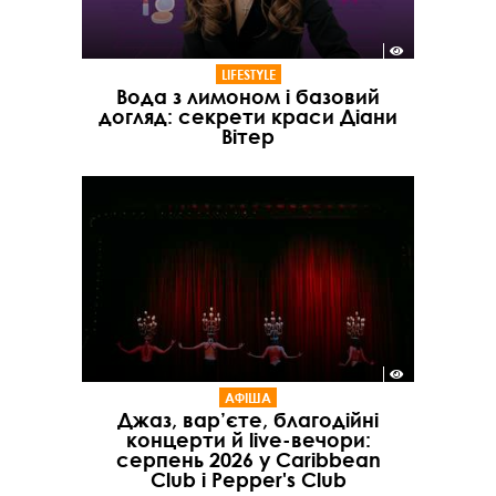
LIFESTYLE
Вода з лимоном і базовий
догляд: секрети краси Діани
Вітер
АФІША
Джаз, вар’єте, благодійні
концерти й live-вечори:
серпень 2026 у Caribbean
Club і Pepper's Club