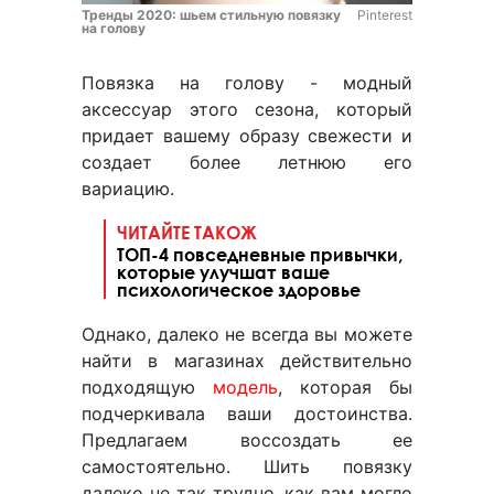
Тренды 2020: шьем стильную повязку
Pinterest
на голову
Повязка на голову - модный
аксессуар этого сезона, который
придает вашему образу свежести и
создает более летнюю его
вариацию.
ЧИТАЙТЕ ТАКОЖ
ТОП-4 повседневные привычки,
которые улучшат ваше
психологическое здоровье
Однако, далеко не всегда вы можете
найти в магазинах действительно
подходящую
модель
, которая бы
подчеркивала ваши достоинства.
Предлагаем воссоздать ее
самостоятельно. Шить повязку
далеко не так трудно, как вам могло