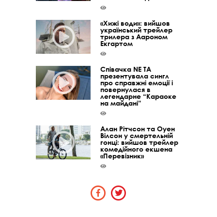
«Хижі води»: вийшов
український трейлер
трилера з Аароном
Екгартом
Співачка NE TA
презентувала сингл
про справжні емоції і
повернулася в
легендарне “Караоке
на майдані”
Алан Рітчсон та Оуен
Вілсон у смертельній
гонці: вийшов трейлер
комедійного екшена
«Перевізник»