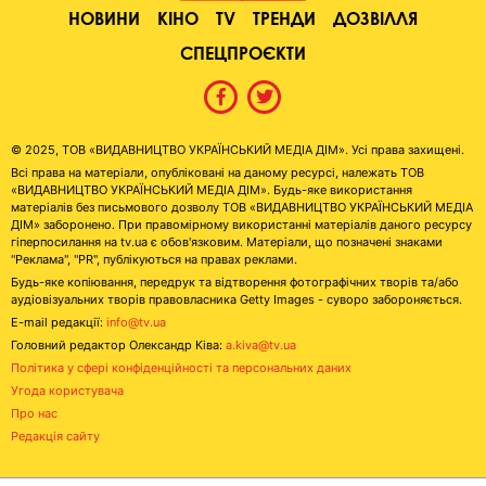
НОВИНИ
КІНО
TV
ТРЕНДИ
ДОЗВІЛЛЯ
СПЕЦПРОЄКТИ
© 2025, ТОВ «ВИДАВНИЦТВО УКРАЇНСЬКИЙ МЕДІА ДІМ». Усі права захищені.
Всі права на матеріали, опубліковані на даному ресурсі, належать ТОВ
«ВИДАВНИЦТВО УКРАЇНСЬКИЙ МЕДІА ДІМ». Будь-яке використання
матеріалів без письмового дозволу ТОВ «ВИДАВНИЦТВО УКРАЇНСЬКИЙ МЕДІА
ДІМ» заборонено. При правомірному використанні матеріалів даного ресурсу
гіперпосилання на tv.ua є обов'язковим. Матеріали, що позначені знаками
"Реклама", "PR", публікуються на правах реклами.
Будь-яке копіювання, передрук та відтворення фотографічних творів та/або
аудіовізуальних творів правовласника Getty Images - суворо забороняється.
E-mail редакції:
info@tv.ua
Головний редактор Олександр Ківа:
a.kiva@tv.ua
Політика у сфері конфіденційності та персональних даних
Угода користувача
Про нас
Редакція сайту