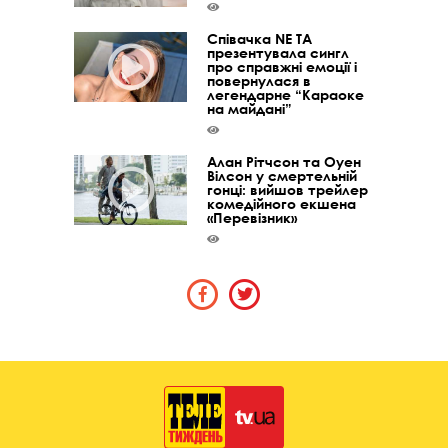
Співачка NE TA
презентувала сингл
про справжні емоції і
повернулася в
легендарне “Караоке
на майдані”
Алан Рітчсон та Оуен
Вілсон у смертельній
гонці: вийшов трейлер
комедійного екшена
«Перевізник»