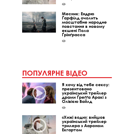
Месник: Ендрю
Ґарфілд очолить
масштабне народне
повстання в новому
екшені Пола
Ґрінґрасса
ПОПУЛЯРНЕ ВІДЕО
Я хочу від тебе сексу:
презентовано
український трейлер
драми Ґреґґа Аракі з
Олівією Вайлд
«Хижі води»: вийшов
український трейлер
трилера з Аароном
Екгартом