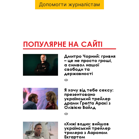
Допомогти журналістам
ПОПУЛЯРНЕ НА САЙТІ
Дмитро Чорний: гривня
– це не просто гроші,
а символ нашої
свободи та
державності
Я хочу від тебе сексу:
презентовано
український трейлер
драми Ґреґґа Аракі з
Олівією Вайлд
«Хижі води»: вийшов
український трейлер
трилера з Аароном
Екгартом