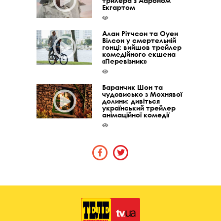
трилера з Аароном
Екгартом
Алан Рітчсон та Оуен
Вілсон у смертельній
гонці: вийшов трейлер
комедійного екшена
«Перевізник»
Баранчик Шон та
чудовисько з Мохнявої
долини: дивіться
український трейлер
анімаційної комедії