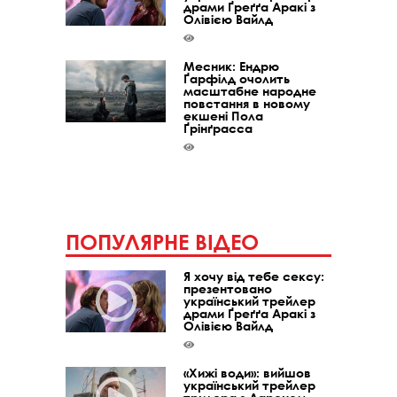
драми Ґреґґа Аракі з
Олівією Вайлд
Месник: Ендрю
Ґарфілд очолить
масштабне народне
повстання в новому
екшені Пола
Ґрінґрасса
ПОПУЛЯРНЕ ВІДЕО
Я хочу від тебе сексу:
презентовано
український трейлер
драми Ґреґґа Аракі з
Олівією Вайлд
«Хижі води»: вийшов
український трейлер