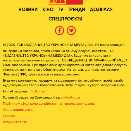
НОВИНИ
КІНО
TV
ТРЕНДИ
ДОЗВІЛЛЯ
СПЕЦПРОЄКТИ
© 2025, ТОВ «ВИДАВНИЦТВО УКРАЇНСЬКИЙ МЕДІА ДІМ». Усі права захищені.
Всі права на матеріали, опубліковані на даному ресурсі, належать ТОВ
«ВИДАВНИЦТВО УКРАЇНСЬКИЙ МЕДІА ДІМ». Будь-яке використання
матеріалів без письмового дозволу ТОВ «ВИДАВНИЦТВО УКРАЇНСЬКИЙ МЕДІА
ДІМ» заборонено. При правомірному використанні матеріалів даного ресурсу
гіперпосилання на tv.ua є обов'язковим. Матеріали, що позначені знаками
"Реклама", "PR", публікуються на правах реклами.
Будь-яке копіювання, передрук та відтворення фотографічних творів та/або
аудіовізуальних творів правовласника Getty Images - суворо забороняється.
E-mail редакції:
info@tv.ua
Головний редактор Олександр Ківа:
a.kiva@tv.ua
Політика у сфері конфіденційності та персональних даних
Угода користувача
Про нас
Редакція сайту