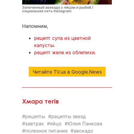
Запеченный авокадо с яйцом и рыбой /
социальная сеть Instagram
Напомним,
рецепт супа из цветной
капусты.
рецепт желе из облепихи.
Читайте TV.ua в Google.News
Хмара тегів
рецепты
рецепты звезд
завтрак
яйцо
Юлия Панкова
полезное питание
авокадо