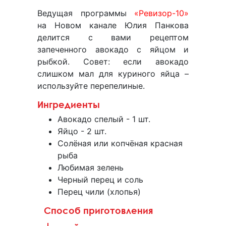
Ведущая программы
«Ревизор-10»
на Новом канале Юлия Панкова
делится с вами рецептом
запеченного авокадо с яйцом и
рыбкой. Совет: если авокадо
слишком мал для куриного яйца –
используйте перепелиные.
Ингредиенты
Авокадо спелый - 1 шт.
Яйцо - 2 шт.
Солёная или копчёная красная
рыба
Любимая зелень
Черный перец и соль
Перец чили (хлопья)
⠀Способ приготовления