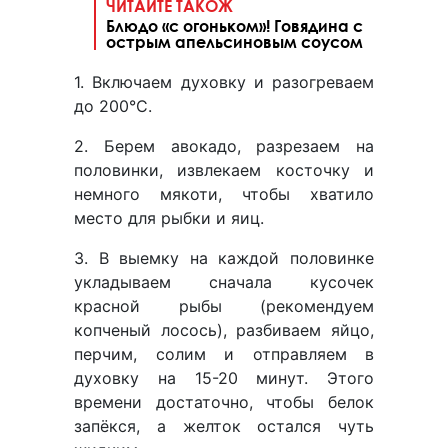
ЧИТАЙТЕ ТАКОЖ
Блюдо «с огоньком»! Говядина с
острым апельсиновым соусом
1. Включаем духовку и разогреваем
до 200°C.
2. Берем авокадо, разрезаем на
половинки, извлекаем косточку и
немного мякоти, чтобы хватило
место для рыбки и яиц.
3. В выемку на каждой половинке
укладываем сначала кусочек
красной рыбы (рекомендуем
копченый лосось), разбиваем яйцо,
перчим, солим и отправляем в
духовку на 15-20 минут. Этого
времени достаточно, чтобы белок
запёкся, а желток остался чуть