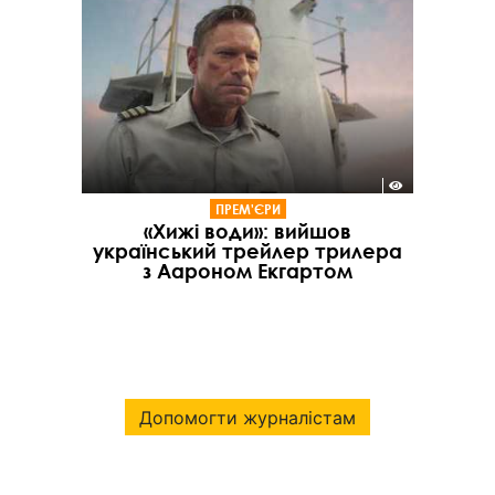
ПРЕМ'ЄРИ
«Хижі води»: вийшов
український трейлер трилера
з Аароном Екгартом
Допомогти журналістам