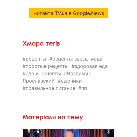
Читайте TV.ua в Google.News
Хмара тегів
рецепты
рецепты звезд
еда
простые рецепты
здоровая еда
еда и рецепты
Владимир
Ярославский
сырники
правильное питание
пп
Матеріали на тему