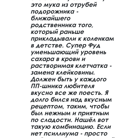
это мука из отрубей
подорожника -
ближайшего
родственника того,
который раньше
прикладывали к коленкам
в детстве. Супер Фуд
уменьшающий уровень
сахара в крови и
растворимая клетчатка -
замена клейковины.
Должен быть у каждого
ПП-шника любителя
вкусно все же поесть. Я
долго бился над вкусным
рецептом, таким, чтобы
был нежным и приятным
по сладости. Нашёл вот
такую комбинацию. Если
нет псиллиума - просто