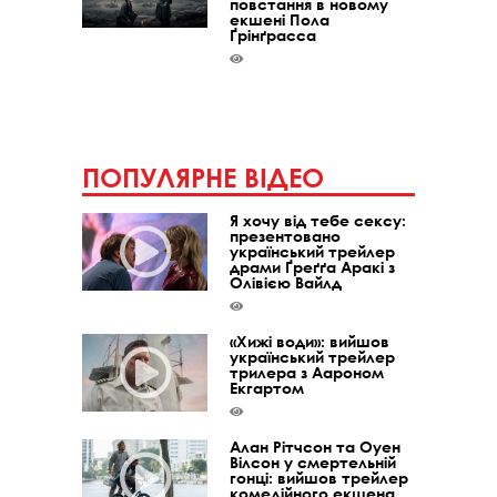
повстання в новому
екшені Пола
Ґрінґрасса
ПОПУЛЯРНЕ ВІДЕО
Я хочу від тебе сексу:
презентовано
український трейлер
драми Ґреґґа Аракі з
Олівією Вайлд
«Хижі води»: вийшов
український трейлер
трилера з Аароном
Екгартом
Алан Рітчсон та Оуен
Вілсон у смертельній
гонці: вийшов трейлер
комедійного екшена