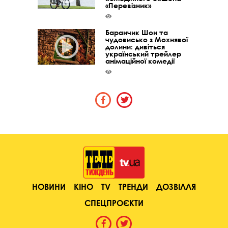
«Перевізник»
Баранчик Шон та
чудовисько з Мохнявої
долини: дивіться
український трейлер
анімаційної комедії
НОВИНИ
КІНО
TV
ТРЕНДИ
ДОЗВІЛЛЯ
СПЕЦПРОЄКТИ