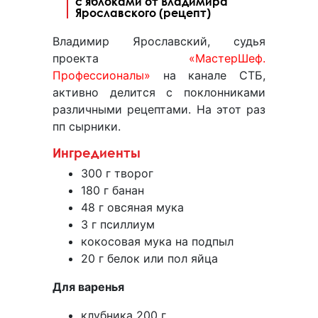
с яблоками от Владимира
Ярославского (рецепт)
Владимир Ярославский, судья
проекта
«МастерШеф.
Профессионалы»
на канале СТБ,
активно делится с поклонниками
различными рецептами. На этот раз
пп сырники.
Ингредиенты
300 г творог
180 г банан
48 г овсяная мука
3 г псиллиум
кокосовая мука на подпыл
20 г белок или пол яйца
Для варенья
клубника 200 г