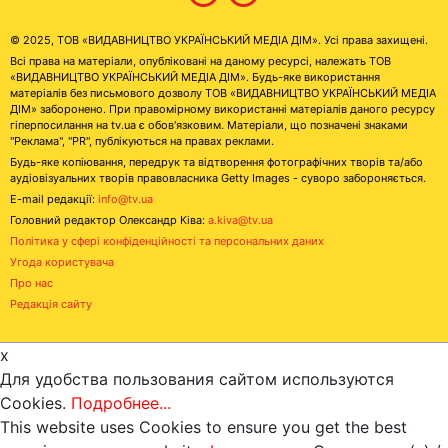
© 2025, ТОВ «ВИДАВНИЦТВО УКРАЇНСЬКИЙ МЕДІА ДІМ». Усі права захищені.
Всі права на матеріали, опубліковані на даному ресурсі, належать ТОВ
«ВИДАВНИЦТВО УКРАЇНСЬКИЙ МЕДІА ДІМ». Будь-яке використання
матеріалів без письмового дозволу ТОВ «ВИДАВНИЦТВО УКРАЇНСЬКИЙ МЕДІА
ДІМ» заборонено. При правомірному використанні матеріалів даного ресурсу
гіперпосилання на tv.ua є обов'язковим. Матеріали, що позначені знаками
"Реклама", "PR", публікуються на правах реклами.
Будь-яке копіювання, передрук та відтворення фотографічних творів та/або
аудіовізуальних творів правовласника Getty Images - суворо забороняється.
E-mail редакції:
info@tv.ua
Головний редактор Олександр Ківа:
a.kiva@tv.ua
Політика у сфері конфіденційності та персональних даних
Угода користувача
Про нас
Редакція сайту
x
Для удобства пользования сайтом используются
Cookies.
Подробнее...
This website uses Cookies to ensure you get the best