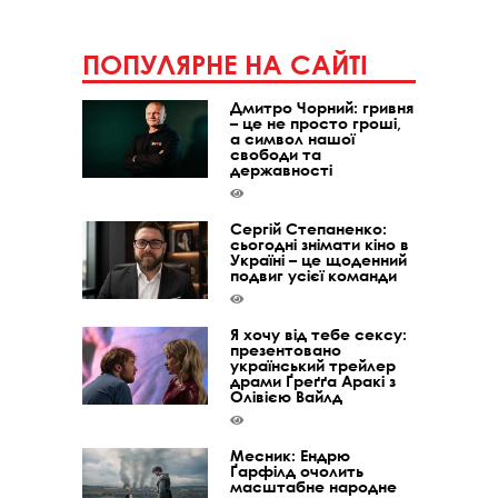
ПОПУЛЯРНЕ НА САЙТІ
Дмитро Чорний: гривня
– це не просто гроші,
а символ нашої
свободи та
державності
Сергій Степаненко:
сьогодні знімати кіно в
Україні – це щоденний
подвиг усієї команди
Я хочу від тебе сексу:
презентовано
український трейлер
драми Ґреґґа Аракі з
Олівією Вайлд
Месник: Ендрю
Ґарфілд очолить
масштабне народне