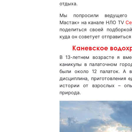
отдыха.
Мы попросили ведущего
Мастак» на канале НЛО TV
Се
поделиться своей подборко
куда он советует отправиться
Каневское водох
В 13-летнем возрасте я вм
каникулы в палаточном горо
были около 12 палаток. А в
дисциплина, приготовления е
истории от взрослых – опы
природа.