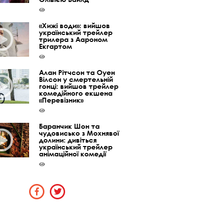
«Хижі води»: вийшов
український трейлер
трилера з Аароном
Екгартом
Алан Рітчсон та Оуен
Вілсон у смертельній
гонці: вийшов трейлер
комедійного екшена
«Перевізник»
Баранчик Шон та
чудовисько з Мохнявої
долини: дивіться
український трейлер
анімаційної комедії