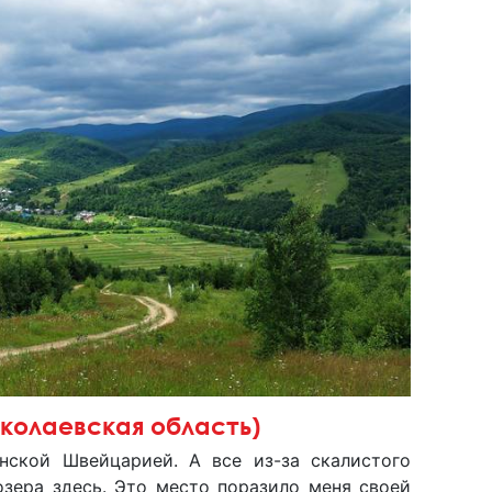
иколаевская область)
нской Швейцарией. А все из-за скалистого
озера здесь. Это место поразило меня своей