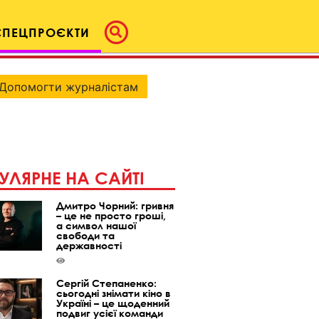
СПЕЦПРОЄКТИ
Допомогти журналістам
УЛЯРНЕ НА САЙТІ
Дмитро Чорний: гривня
– це не просто гроші,
а символ нашої
свободи та
державності
Сергій Степаненко:
сьогодні знімати кіно в
Україні – це щоденний
подвиг усієї команди