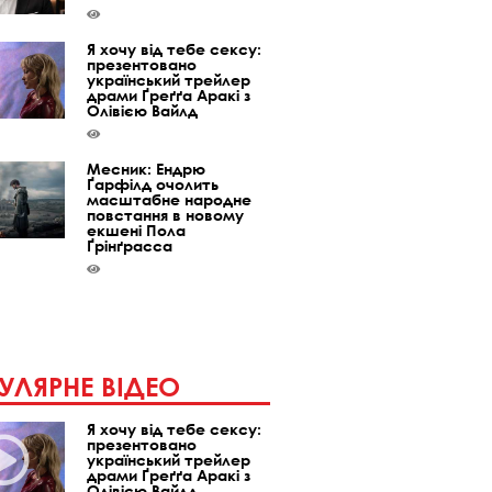
Я хочу від тебе сексу:
презентовано
український трейлер
драми Ґреґґа Аракі з
Олівією Вайлд
Месник: Ендрю
Ґарфілд очолить
масштабне народне
повстання в новому
екшені Пола
Ґрінґрасса
УЛЯРНЕ ВІДЕО
Я хочу від тебе сексу:
презентовано
український трейлер
драми Ґреґґа Аракі з
Олівією Вайлд