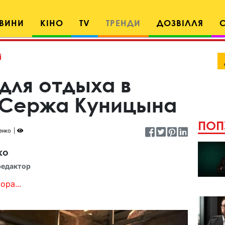
ВИНИ
КІНО
TV
ТРЕНДИ
ДОЗВІЛЛЯ
і
для отдыха в
 Сержа Куницына
ПОП
енко
ко
редактор
ора...