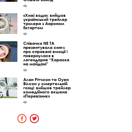
«Хижі води»: вийшов
український трейлер
трилера з Аароном
Екгартом
Співачка NE TA
презентувала сингл
про справжні емоції і
повернулася в
легендарне “Караоке
на майдані”
Алан Рітчсон та Оуен
Вілсон у смертельній
гонці: вийшов трейлер
комедійного екшена
«Перевізник»