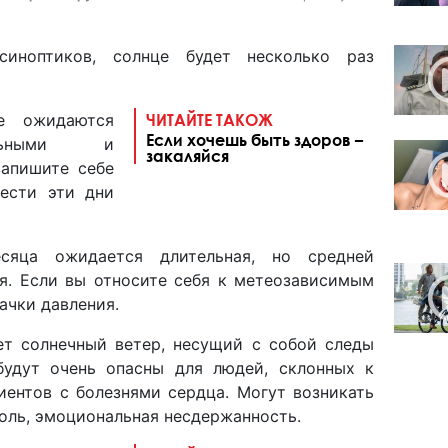
синоптиков, солнце будет несколько раз
е ожидаются
ЧИТАЙТЕ ТАКОЖ
Если хочешь быть здоров –
ельными и
закаляйся
запишите себе
вести эти дни
яца ожидается длительная, но средней
ря. Если вы относите себя к метеозависимым
ачки давления.
т солнечный ветер, несущий с собой следы
удут очень опасны для людей, склонных к
иентов с болезнями сердца. Могут возникать
боль, эмоциональная несдержанность.