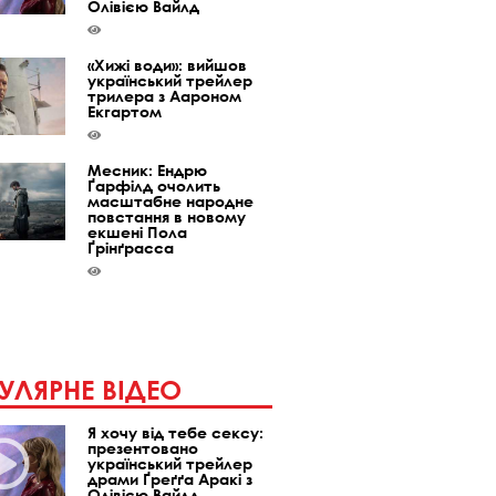
Олівією Вайлд
«Хижі води»: вийшов
український трейлер
трилера з Аароном
Екгартом
Месник: Ендрю
Ґарфілд очолить
масштабне народне
повстання в новому
екшені Пола
Ґрінґрасса
УЛЯРНЕ ВІДЕО
Я хочу від тебе сексу:
презентовано
український трейлер
драми Ґреґґа Аракі з
Олівією Вайлд