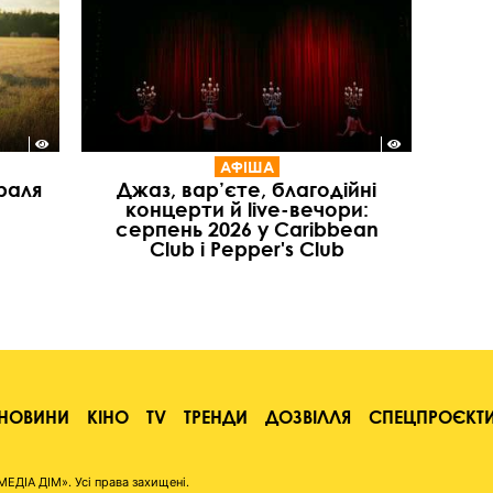
АФІША
раля
Джаз, вар’єте, благодійні
концерти й live-вечори:
серпень 2026 у Caribbean
Club і Pepper's Club
НОВИНИ
КІНО
TV
ТРЕНДИ
ДОЗВІЛЛЯ
СПЕЦПРОЄКТ
ІА ДІМ». Усі права захищені.