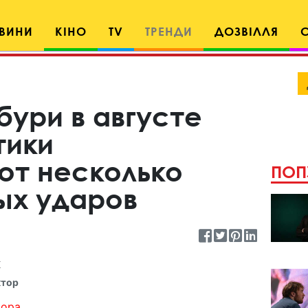
ВИНИ
КІНО
TV
ТРЕНДИ
ДОЗВІЛЛЯ
бури в августе
тики
ют несколько
ПОП
ых ударов
к
ктор
ора...