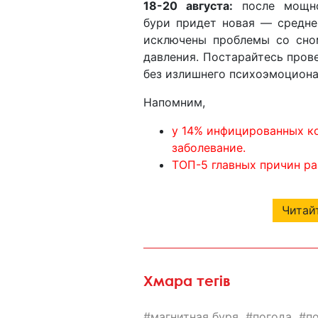
18-20 августа:
после мощно
бури придет новая — средне
исключены проблемы со сно
давления. Постарайтесь прове
без излишнего психоэмоциона
Напомним,
у 14% инфицированных к
заболевание.
ТОП-5 главных причин ра
Читайт
Хмара тегів
магнитная буря
погода
п