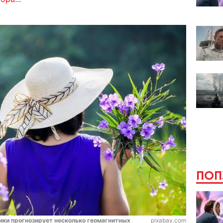
ПОП
тики прогнозирует несколько геомагнитных
pixabay.com