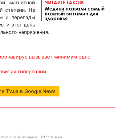
й магнитной
ЧИТАЙТЕ ТАКОЖ
Медики назвали самый
й степени. Не
важный витамин для
м и перепады
здоровья
сти этот день
льного напряжения.
оронавирус вызывает минимум одно
звития гипертонии.
е TV.ua в Google.News
огода в Украине
Солнце