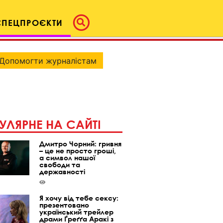
СПЕЦПРОЄКТИ
Допомогти журналістам
УЛЯРНЕ НА САЙТІ
Дмитро Чорний: гривня
– це не просто гроші,
а символ нашої
свободи та
державності
Я хочу від тебе сексу:
презентовано
український трейлер
драми Ґреґґа Аракі з