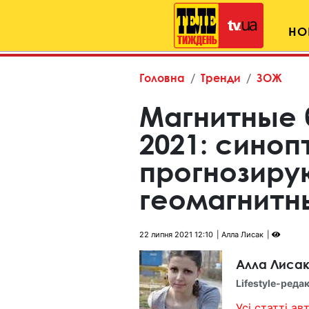
НО
Головна
Тренди
ЗОЖ
Магнитные 
2021: синоп
прогнозиру
геомагнитн
22 липня 2021 12:10
Алла Лисак
Алла Лиса
Lifestyle-реда
Усі статті авт