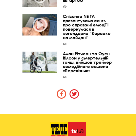
Екгартом
Співачка NE TA
презентувала сингл
про справжні емоції і
повернулася в
легендарне “Караоке
на майдані”
Алан Рітчсон та Оуен
Вілсон у смертельній
гонці: вийшов трейлер
комедійного екшена
«Перевізник»