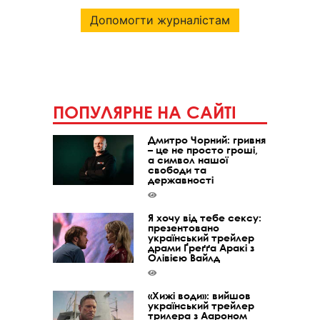
Допомогти журналістам
ПОПУЛЯРНЕ НА САЙТІ
Дмитро Чорний: гривня
– це не просто гроші,
а символ нашої
свободи та
державності
Я хочу від тебе сексу:
презентовано
український трейлер
драми Ґреґґа Аракі з
Олівією Вайлд
«Хижі води»: вийшов
український трейлер
трилера з Аароном