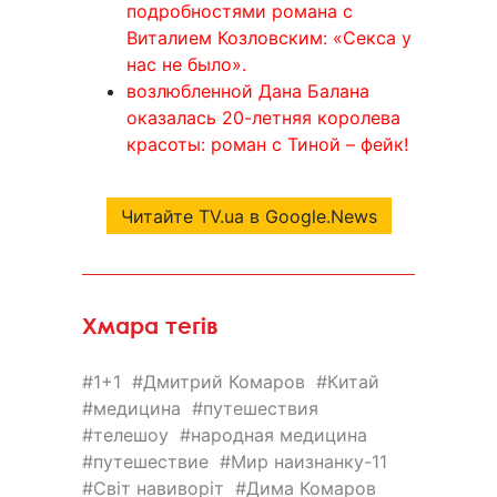
подробностями романа с
Виталием Козловским: «Секса у
нас не было».
возлюбленной Дана Балана
оказалась 20-летняя королева
красоты: роман с Тиной – фейк!
Читайте TV.ua в Google.News
Хмара тегів
1+1
Дмитрий Комаров
Китай
медицина
путешествия
телешоу
народная медицина
путешествие
Мир наизнанку-11
Світ навиворіт
Дима Комаров