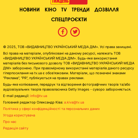
НОВИНИ
КІНО
TV
ТРЕНДИ
ДОЗВІЛЛЯ
СПЕЦПРОЄКТИ
© 2025, ТОВ «ВИДАВНИЦТВО УКРАЇНСЬКИЙ МЕДІА ДІМ». Усі права захищені.
Всі права на матеріали, опубліковані на даному ресурсі, належать ТОВ
«ВИДАВНИЦТВО УКРАЇНСЬКИЙ МЕДІА ДІМ». Будь-яке використання
матеріалів без письмового дозволу ТОВ «ВИДАВНИЦТВО УКРАЇНСЬКИЙ МЕДІА
ДІМ» заборонено. При правомірному використанні матеріалів даного ресурсу
гіперпосилання на tv.ua є обов'язковим. Матеріали, що позначені знаками
"Реклама", "PR", публікуються на правах реклами.
Будь-яке копіювання, передрук та відтворення фотографічних творів та/або
аудіовізуальних творів правовласника Getty Images - суворо забороняється.
E-mail редакції:
info@tv.ua
Головний редактор Олександр Ківа:
a.kiva@tv.ua
Політика у сфері конфіденційності та персональних даних
Угода користувача
Про нас
Редакція сайту