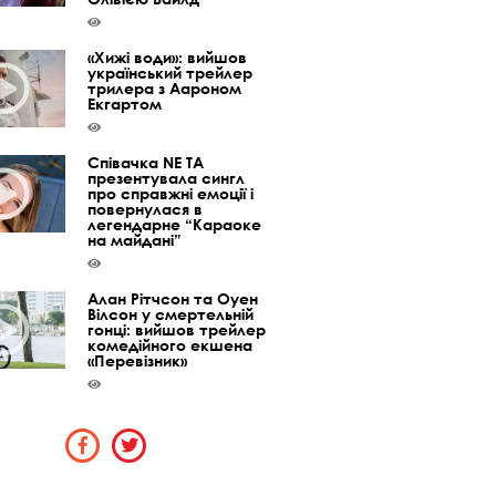
«Хижі води»: вийшов
український трейлер
трилера з Аароном
Екгартом
Співачка NE TA
презентувала сингл
про справжні емоції і
повернулася в
легендарне “Караоке
на майдані”
Алан Рітчсон та Оуен
Вілсон у смертельній
гонці: вийшов трейлер
комедійного екшена
«Перевізник»