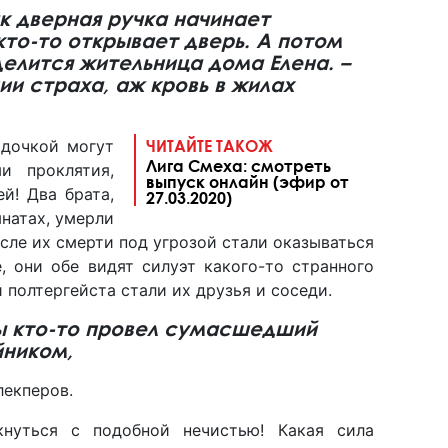
ак дверная ручка начинает
кто-то открывает дверь. А потом
делится жительница дома Елена. –
и страха, аж кровь в жилах
 дочкой могут
ЧИТАЙТЕ ТАКОЖ
Лига Смеха: смотреть
и проклятия,
выпуск онлайн (эфир от
й! Два брата,
27.03.2020)
натах, умерли
после их смерти под угрозой стали оказываться
, они обе видят силуэт какого-то странного
 полтергейста стали их друзья и соседи.
 кто-то провел сумасшедший
йником,
лекперов.
кнуться с подобной нечистью! Какая сила