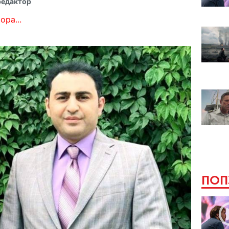
редактор
ора...
ПОП