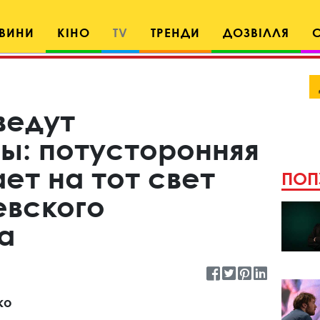
ВИНИ
КІНО
TV
ТРЕНДИ
ДОЗВІЛЛЯ
ведут
ы: потусторонняя
ет на тот свет
ПОП
евского
а
ко