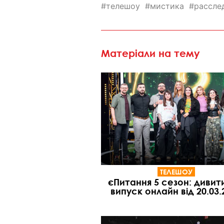
телешоу
мистика
рассле
Матеріали на тему
ТЕЛЕШОУ
єПитання 5 сезон: дивит
випуск онлайн від 20.03.