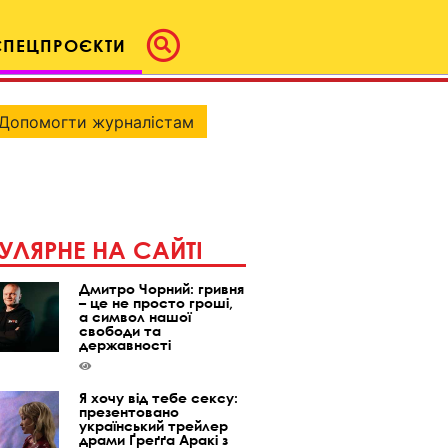
СПЕЦПРОЄКТИ
Допомогти журналістам
УЛЯРНЕ НА САЙТІ
Дмитро Чорний: гривня
– це не просто гроші,
а символ нашої
свободи та
державності
Я хочу від тебе сексу:
презентовано
український трейлер
драми Ґреґґа Аракі з