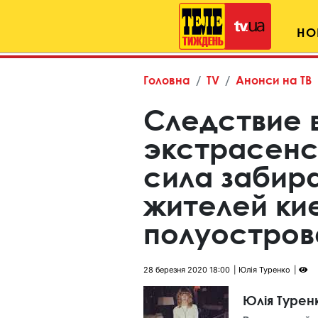
НО
Головна
TV
Анонси на ТВ
Следствие 
экстрасенс
сила забира
жителей ки
полуостров
28 березня 2020 18:00
Юлія Туренко
Юлія Турен