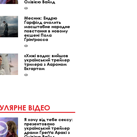
Олівією Вайлд
Месник: Ендрю
Ґарфілд очолить
масштабне народне
повстання в новому
екшені Пола
Ґрінґрасса
«Хижі води»: вийшов
український трейлер
трилера з Аароном
Екгартом
УЛЯРНЕ ВІДЕО
Я хочу від тебе сексу:
презентовано
український трейлер
драми Ґреґґа Аракі з
Олівією Вайлд