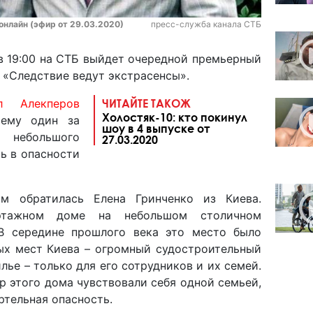
онлайн (эфир от 29.03.2020)
пресс-служба канала СТБ
 в 19:00 на СТБ выйдет очередной премьерный
 «Следствие ведут экстрасенсы».
л Алекперов
ЧИТАЙТЕ ТАКОЖ
Холостяк-10: кто покинул
чему один за
шоу в 4 выпуске от
 небольшого
27.03.2020
ь в опасности
м обратилась Елена Гринченко из Киева.
тажном доме на небольшом столичном
 В середине прошлого века это место было
ых мест Киева – огромный судостроительный
лье – только для его сотрудников и их семей.
 этого дома чувствовали себя одной семьей,
ртельная опасность.