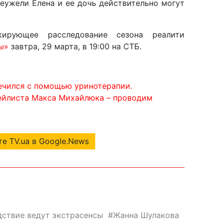
еужели Елена и ее дочь действительно могут
ирующее расследование сезона реалити
ы»
завтра, 29 марта, в 19:00 на СТБ.
лечился с помощью уринотерапии.
лейлиста Макса Михайлюка – проводим
е TV.ua в Google.News
дствие ведут экстрасенсы
Жанна Шулакова