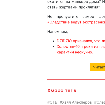
охотится на жильцов дома? Н
стать жертвами проклятия?
Не пропустите самое шок
«Следствие ведут экстрасенс
Напомним,
DZIDZIO признался, что 
Холостяк-10: треки из п
карантин нескучно.
Читайт
Хмара тегів
СТБ
Хаял Алекперов
Сле