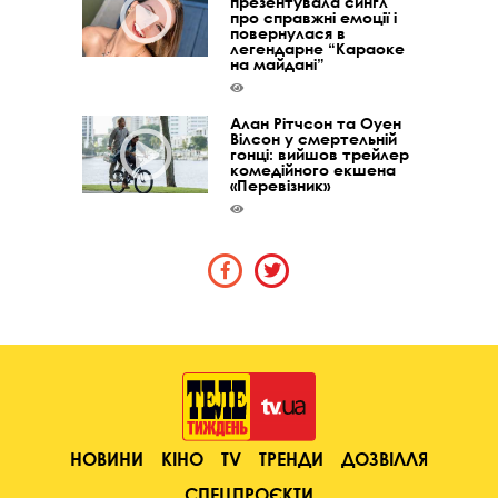
презентувала сингл
про справжні емоції і
повернулася в
легендарне “Караоке
на майдані”
Алан Рітчсон та Оуен
Вілсон у смертельній
гонці: вийшов трейлер
комедійного екшена
«Перевізник»
НОВИНИ
КІНО
TV
ТРЕНДИ
ДОЗВІЛЛЯ
СПЕЦПРОЄКТИ