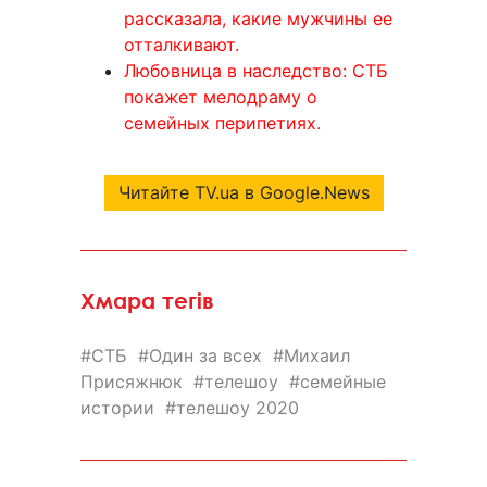
рассказала, какие мужчины ее
отталкивают.
Любовница в наследство: СТБ
покажет мелодраму о
семейных перипетиях.
Читайте TV.ua в Google.News
Хмара тегів
СТБ
Один за всех
Михаил
Присяжнюк
телешоу
семейные
истории
телешоу 2020