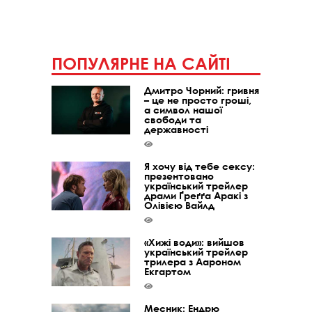
ПОПУЛЯРНЕ НА САЙТІ
Дмитро Чорний: гривня
– це не просто гроші,
а символ нашої
свободи та
державності
Я хочу від тебе сексу:
презентовано
український трейлер
драми Ґреґґа Аракі з
Олівією Вайлд
«Хижі води»: вийшов
український трейлер
трилера з Аароном
Екгартом
Месник: Ендрю