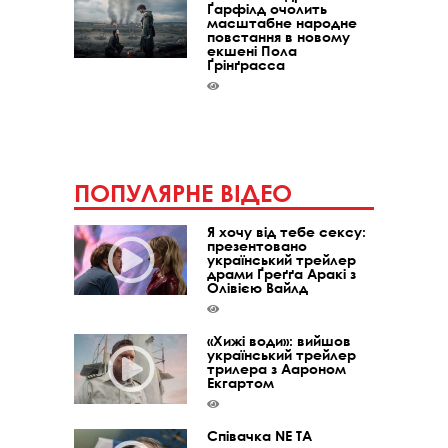
Ґарфілд очолить
масштабне народне
повстання в новому
екшені Пола
Ґрінґрасса
ПОПУЛЯРНЕ ВІДЕО
Я хочу від тебе сексу:
презентовано
український трейлер
драми Ґреґґа Аракі з
Олівією Вайлд
«Хижі води»: вийшов
український трейлер
трилера з Аароном
Екгартом
Співачка NE TA