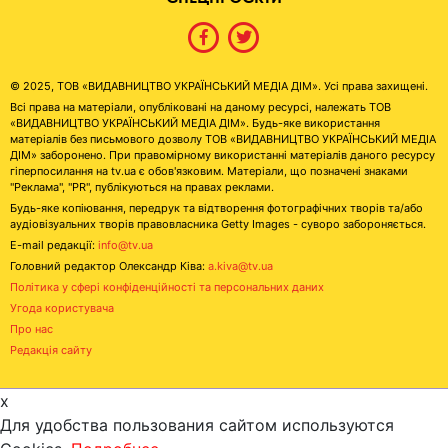
© 2025, ТОВ «ВИДАВНИЦТВО УКРАЇНСЬКИЙ МЕДІА ДІМ». Усі права захищені.
Всі права на матеріали, опубліковані на даному ресурсі, належать ТОВ
«ВИДАВНИЦТВО УКРАЇНСЬКИЙ МЕДІА ДІМ». Будь-яке використання
матеріалів без письмового дозволу ТОВ «ВИДАВНИЦТВО УКРАЇНСЬКИЙ МЕДІА
ДІМ» заборонено. При правомірному використанні матеріалів даного ресурсу
гіперпосилання на tv.ua є обов'язковим. Матеріали, що позначені знаками
"Реклама", "PR", публікуються на правах реклами.
Будь-яке копіювання, передрук та відтворення фотографічних творів та/або
аудіовізуальних творів правовласника Getty Images - суворо забороняється.
E-mail редакції:
info@tv.ua
Головний редактор Олександр Ківа:
a.kiva@tv.ua
Політика у сфері конфіденційності та персональних даних
Угода користувача
Про нас
Редакція сайту
x
Для удобства пользования сайтом используются