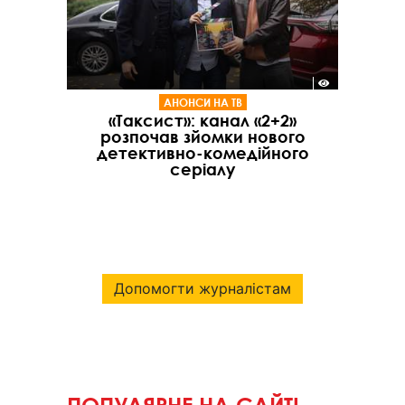
АНОНСИ НА ТВ
«Таксист»: канал «2+2»
розпочав зйомки нового
детективно-комедійного
серіалу
Допомогти журналістам
ПОПУЛЯРНЕ НА САЙТІ