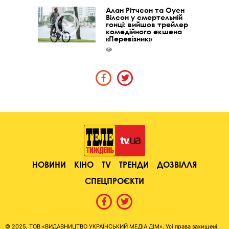
Алан Рітчсон та Оуен
Вілсон у смертельній
гонці: вийшов трейлер
комедійного екшена
«Перевізник»
НОВИНИ
КІНО
TV
ТРЕНДИ
ДОЗВІЛЛЯ
СПЕЦПРОЄКТИ
© 2025, ТОВ «ВИДАВНИЦТВО УКРАЇНСЬКИЙ МЕДІА ДІМ». Усі права захищені.