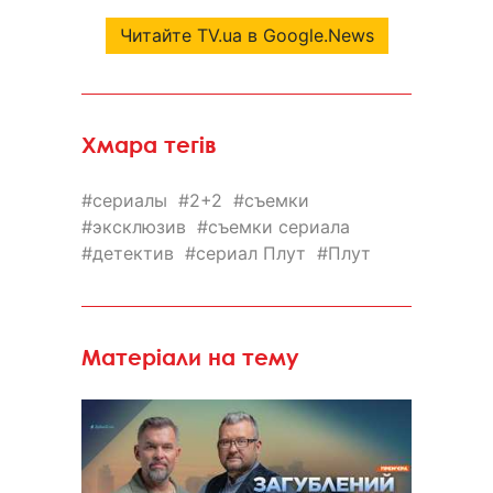
Читайте TV.ua в Google.News
Хмара тегів
сериалы
2+2
съемки
эксклюзив
съемки сериала
детектив
сериал Плут
Плут
Матеріали на тему