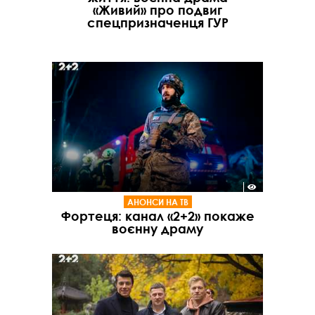
«Живий» про подвиг
спецпризначенця ГУР
АНОНСИ НА ТВ
Фортеця: канал «2+2» покаже
воєнну драму