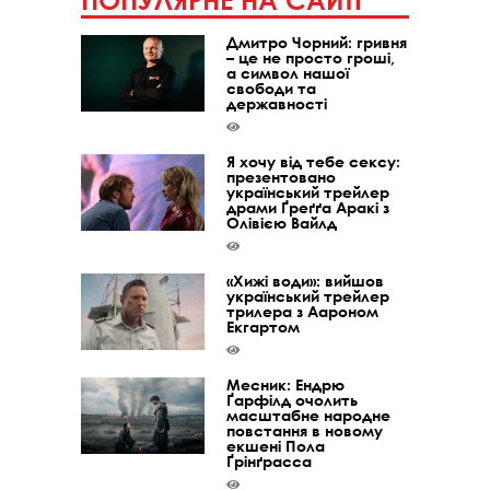
Дмитро Чорний: гривня
– це не просто гроші,
а символ нашої
свободи та
державності
Я хочу від тебе сексу:
презентовано
український трейлер
драми Ґреґґа Аракі з
Олівією Вайлд
«Хижі води»: вийшов
український трейлер
трилера з Аароном
Екгартом
Месник: Ендрю
Ґарфілд очолить
масштабне народне
повстання в новому
екшені Пола
Ґрінґрасса