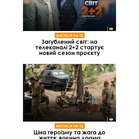
АНОНСИ НА ТВ
Загублений світ: на
телеканалі 2+2 стартує
новий сезон проєкту
АНОНСИ НА ТВ
Ціна героїзму та жага до
життя: воєнна драма