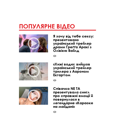
ПОПУЛЯРНЕ ВІДЕО
Я хочу від тебе сексу:
презентовано
український трейлер
драми Ґреґґа Аракі з
Олівією Вайлд
«Хижі води»: вийшов
український трейлер
трилера з Аароном
Екгартом
Співачка NE TA
презентувала сингл
про справжні емоції й
повернулася в
легендарне «Караоке
на майдані»