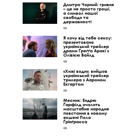
Дмитро Чорний: гривня
– це не просто гроші,
а символ нашої
свободи та
державності
Я хочу від тебе сексу:
презентовано
український трейлер
драми Ґреґґа Аракі з
Олівією Вайлд
«Хижі води»: вийшов
український трейлер
трилера з Аароном
Екгартом
Месник: Ендрю
Ґарфілд очолить
масштабне народне
повстання в новому
екшені Пола
Ґрінґрасса