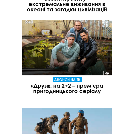
екстремальне виживання в
океані та загадки цивілізацій
АНОНСИ НА ТВ
«Друзі»: на 2+2 – прем’єра
пригодницького серіалу