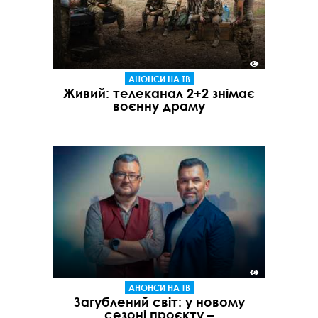
АНОНСИ НА ТВ
Живий: телеканал 2+2 знімає
воєнну драму
АНОНСИ НА ТВ
Загублений світ: у новому
сезоні проєкту –