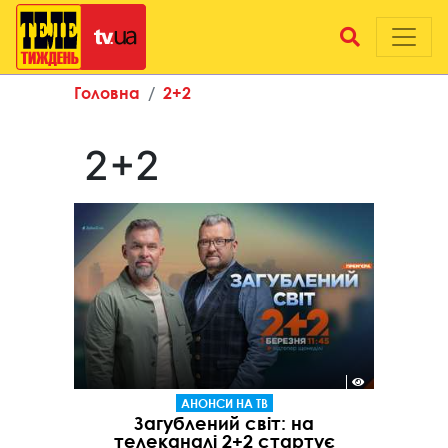
Головна
2+2
2+2
АНОНСИ НА ТВ
Загублений світ: на
телеканалі 2+2 стартує