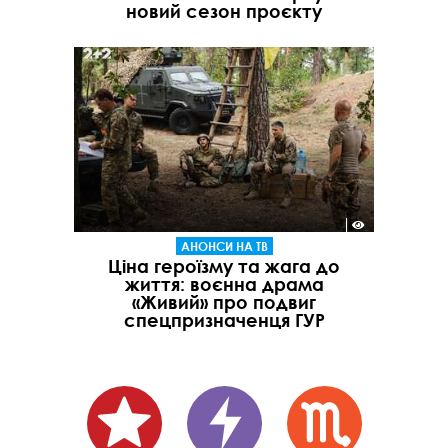
новий сезон проєкту
АНОНСИ НА ТВ
Ціна героїзму та жага до
життя: воєнна драма
«Живий» про подвиг
спецпризначенця ГУР