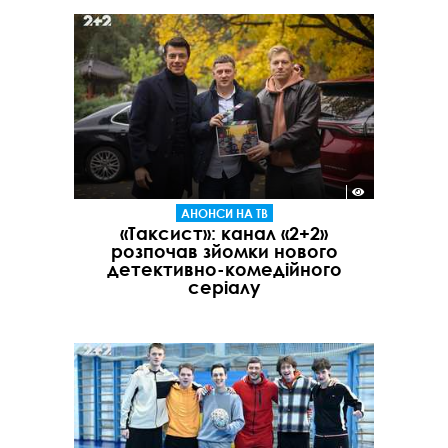
АНОНСИ НА ТВ
«Таксист»: канал «2+2»
розпочав зйомки нового
детективно-комедійного
серіалу