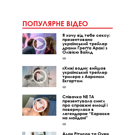
ПОПУЛЯРНЕ ВІДЕО
Я хочу від тебе сексу:
презентовано
український трейлер
драми Ґреґґа Аракі з
Олівією Вайлд
«Хижі води»: вийшов
український трейлер
трилера з Аароном
Екгартом
Співачка NE TA
презентувала сингл
про справжні емоції і
повернулася в
легендарне “Караоке
на майдані”
Алан Рітчсон та Оуен