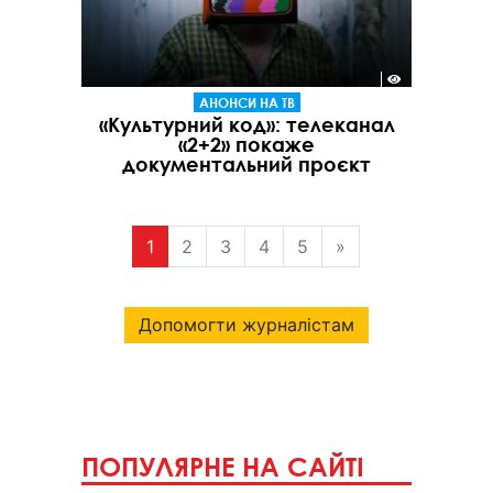
АНОНСИ НА ТВ
«Культурний код»: телеканал
«2+2» покаже
документальний проєкт
1
2
3
4
5
»
Допомогти журналістам
ПОПУЛЯРНЕ НА САЙТІ