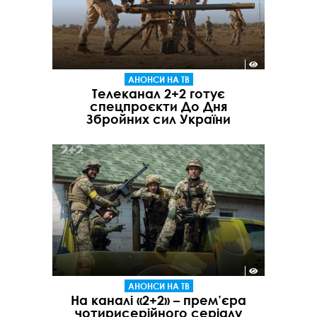
АНОНСИ НА ТВ
Телеканал 2+2 готує
спецпроєкти До Дня
Збройних сил України
АНОНСИ НА ТВ
На каналі «2+2» – прем’єра
чотирисерійного серіалу