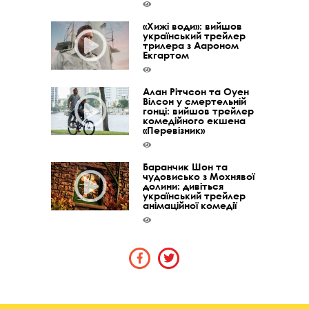
«Хижі води»: вийшов
український трейлер
трилера з Аароном
Екгартом
Алан Рітчсон та Оуен
Вілсон у смертельній
гонці: вийшов трейлер
комедійного екшена
«Перевізник»
Баранчик Шон та
чудовисько з Мохнявої
долини: дивіться
український трейлер
анімаційної комедії