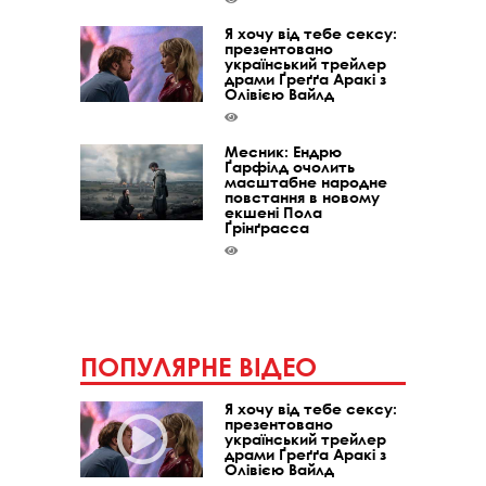
Я хочу від тебе сексу:
презентовано
український трейлер
драми Ґреґґа Аракі з
Олівією Вайлд
Месник: Ендрю
Ґарфілд очолить
масштабне народне
повстання в новому
екшені Пола
Ґрінґрасса
ПОПУЛЯРНЕ ВІДЕО
Я хочу від тебе сексу:
презентовано
український трейлер
драми Ґреґґа Аракі з
Олівією Вайлд