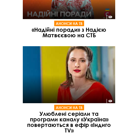
АНОНСИ НА ТВ
«Надійні поради» з Надією
Матвєєвою на СТБ
АНОНСИ НА ТВ
Улюблені серіали та
програми каналу «Україна»
повертаються в ефір «Індиго
TV»