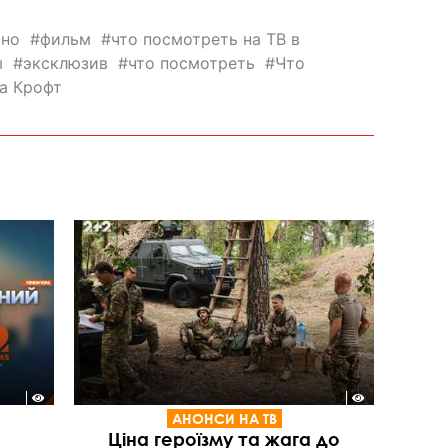
ино
фильм
что посмотреть на ТВ в
ы
эксклюзив
что посмотреть
Что
а Крофт
АНОНСИ НА ТВ
Ціна героїзму та жага до