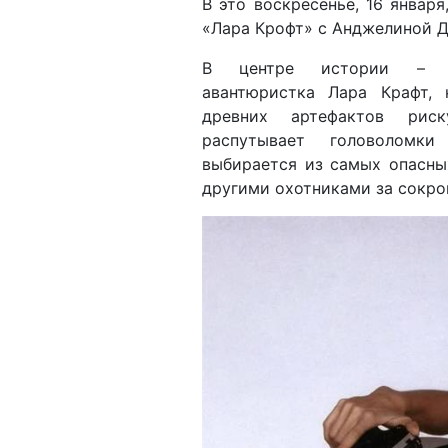
В это воскресенье, 16 январ
«Лара Крофт» с Анджелиной Д
В центре истории – 
авантюристка Лара Крафт, 
древних артефактов риск
распутывает головоломки
выбирается из самых опасны
другими охотниками за сокр