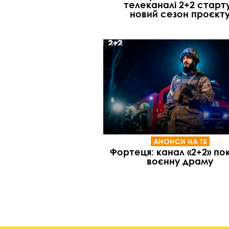
телеканалі 2+2 старт
новий сезон проєкт
АНОНСИ НА ТВ
Фортеця: канал «2+2» п
воєнну драму