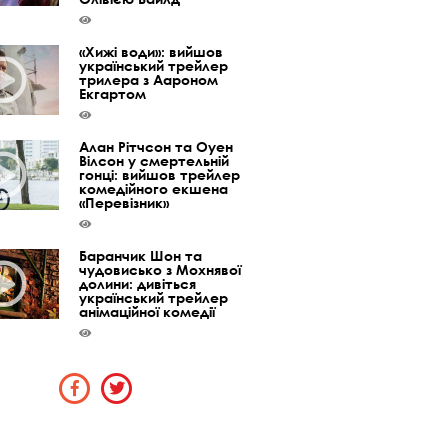
«Хижі води»: вийшов
український трейлер
трилера з Аароном
Екгартом
Алан Рітчсон та Оуен
Вілсон у смертельній
гонці: вийшов трейлер
комедійного екшена
«Перевізник»
Баранчик Шон та
чудовисько з Мохнявої
долини: дивіться
український трейлер
анімаційної комедії