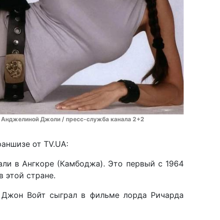
с Анджелиной Джоли / пресс-служба канала 2+2
аншизе от TV.UA:
али в Ангкоре (Камбоджа). Это первый с 1964
в этой стране.
 Джон Войт сыграл в фильме лорда Ричарда