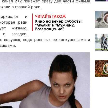
я, канал 2+2 покажет сразу две части фильма
жоли в главной роли.
археолог и
ЧИТАЙТЕ ТАКОЖ
Кино на вечер субботы:
которая ради
"Мумия" и "Мумия-2.
ует жизнью,
Возвращение"
 и загадки,
х ловушек, подстроенных ее конкурентами и
овищами.