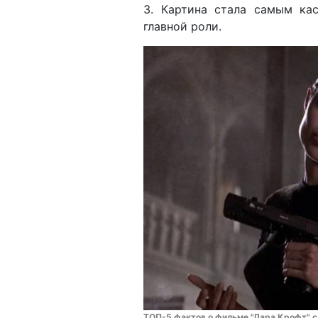
3. Картина стала самым к
главной роли.
ТОП-5 фактов о фильме "Лара Крофт" 