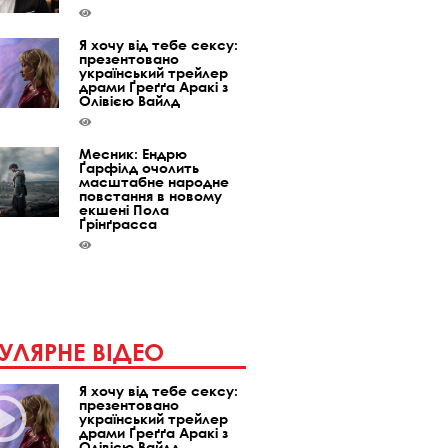
Я хочу від тебе сексу:
презентовано
український трейлер
драми Ґреґґа Аракі з
Олівією Вайлд
Месник: Ендрю
Ґарфілд очолить
масштабне народне
повстання в новому
екшені Пола
Ґрінґрасса
УЛЯРНЕ ВІДЕО
Я хочу від тебе сексу:
презентовано
український трейлер
драми Ґреґґа Аракі з
Олівією Вайлд