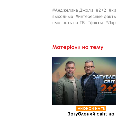
Анджелина Джоли
2+2
к
выходные
интересные факт
смотреть по ТВ
факты
Лар
Матеріали на тему
АНОНСИ НА ТВ
Загублений світ: на