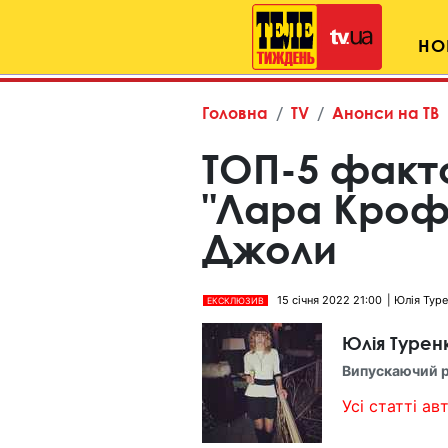
НО
Головна
TV
Анонси на ТВ
ТОП-5 факт
"Лара Кроф
Джоли
15 січня 2022 21:00
Юлія Тур
ЕКСКЛЮЗИВ
Юлія Турен
Випускаючий 
Усі статті авт