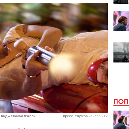
ПОП
с Анджелиной Джоли
пресс-служба канала 2+2