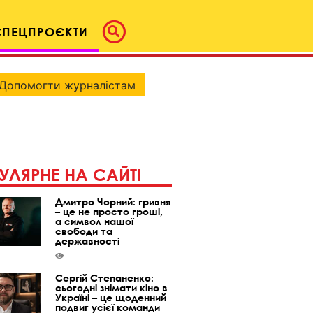
СПЕЦПРОЄКТИ
Допомогти журналістам
УЛЯРНЕ НА САЙТІ
Дмитро Чорний: гривня
– це не просто гроші,
а символ нашої
свободи та
державності
Сергій Степаненко:
сьогодні знімати кіно в
Україні – це щоденний
подвиг усієї команди