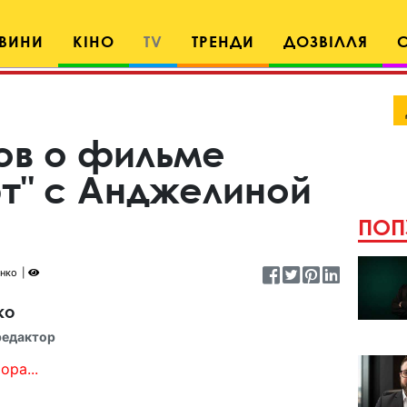
ВИНИ
КІНО
TV
ТРЕНДИ
ДОЗВІЛЛЯ
ов о фильме
т" с Анджелиной
ПОП
енко
ко
редактор
ора...