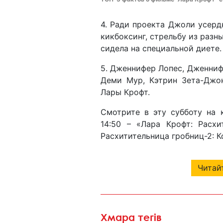
4. Ради проекта Джоли усерд
кикбоксинг, стрельбу из разн
сидела на специальной диете.
5. Дженнифер Лопес, Дженниф
Деми Мур, Кэтрин Зета-Джон
Лары Крофт.
Смотрите в эту субботу на 
14:50 – «Лара Крофт: Расхи
Расхитительница гробниц-2: К
Читайт
Хмара тегів