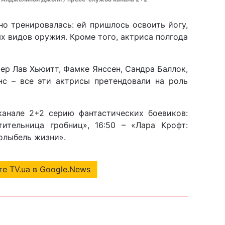
но тренировалась: ей пришлось освоить йогу,
ых видов оружия. Кроме того, актриса полгода
ер Лав Хьюитт, Фамке Янссен, Сандра Баллок,
с – все эти актрисы претендовали на роль
канале 2+2 серию фантастических боевиков:
тительница гробниц», 16:50 – «Лара Крофт:
олыбель жизни».
е TV.ua в Google.News