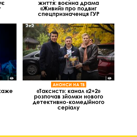
ує
життя: воєнна драма
у
«Живий» про подвиг
спецпризначенця ГУР
АНОНСИ НА ТВ
окаже
«Таксист»: канал «2+2»
розпочав зйомки нового
детективно-комедійного
серіалу