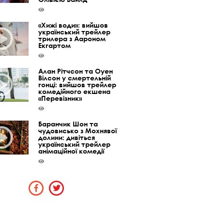
«Хижі води»: вийшов
український трейлер
трилера з Аароном
Екгартом
Алан Рітчсон та Оуен
Вілсон у смертельній
гонці: вийшов трейлер
комедійного екшена
«Перевізник»
Баранчик Шон та
чудовисько з Мохнявої
долини: дивіться
український трейлер
анімаційної комедії