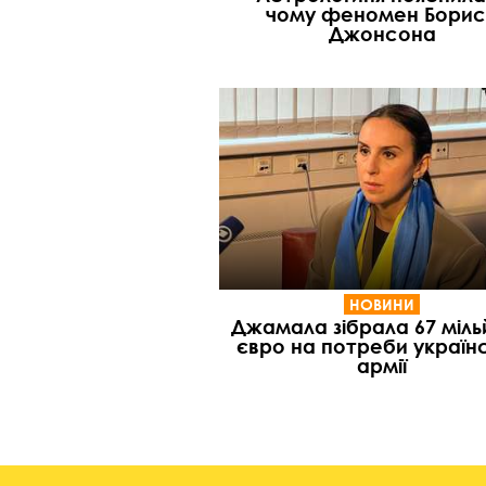
чому феномен Бори
Джонсона
НОВИНИ
Джамала зібрала 67 міль
євро на потреби українс
армії