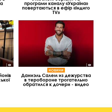
са
програми каналу «Україна»
повертаються в ефір «Індиго
TV»
НОВИНИ
йонів
Даниэль Салем из дежурства
ької
в теробороне трогательно
обратился к дочери - видео