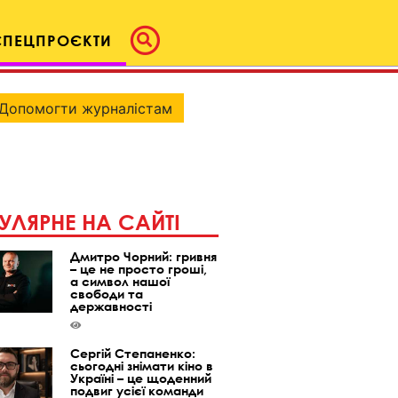
СПЕЦПРОЄКТИ
Допомогти журналістам
УЛЯРНЕ НА САЙТІ
Дмитро Чорний: гривня
– це не просто гроші,
а символ нашої
свободи та
державності
Сергій Степаненко:
сьогодні знімати кіно в
Україні – це щоденний
подвиг усієї команди