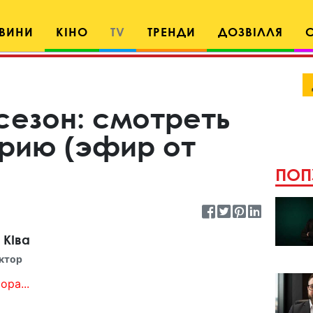
ВИНИ
КІНО
TV
ТРЕНДИ
ДОЗВІЛЛЯ
сезон: смотреть
ерию (эфир от
ПОП
 КІва
ктор
ора...