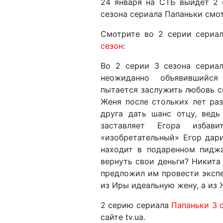
24 января на СТБ выйдет 2 
сезона сериала Папаньки смотр
Смотрите во 2 серии сериа
сезон
:
Во 2 серии 3 сезона сериа
неожиданно объявившийс
пытается заслужить любовь сы
Женя после стольких лет ра
друга дать шанс отцу, вед
заставляет Егора изба
«изобретательный» Егор дари
находит в подаренном пиджа
вернуть свои деньги? Никита
предложил им провести экспе
из Иры идеальную жену, а из 
2 серию сериала
Папаньки 3 
сайте tv.ua.