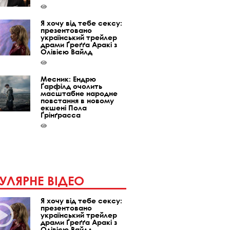
Я хочу від тебе сексу:
презентовано
український трейлер
драми Ґреґґа Аракі з
Олівією Вайлд
Месник: Ендрю
Ґарфілд очолить
масштабне народне
повстання в новому
екшені Пола
Ґрінґрасса
УЛЯРНЕ ВІДЕО
Я хочу від тебе сексу:
презентовано
український трейлер
драми Ґреґґа Аракі з
Олівією Вайлд