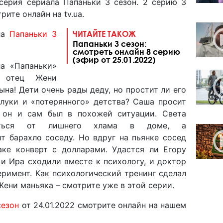
серия сериала Папаньки 3 сезон. 2 серию 3
ите онлайн на tv.ua.
ла
Папаньки 3
ЧИТАЙТЕ ТАКОЖ
Папаньки 3 сезон:
смотреть онлайн 8 cерию
(эфир от 25.01.2022)
ла «Папаньки»
я отец Жени
на! Дети очень рады деду, но простит ли его
злуки и «потерянного» детства? Саша просит
ь он и сам был в похожей ситуации. Света
виться от лишнего хлама в доме, а
т барахло соседу. Но вдруг на пьянке сосед
ке конверт с долларами. Удастся ли Егору
 и Ира сходили вместе к психологу, и доктор
римент. Как психологический тренинг сделал
Жени маньяка – смотрите уже в этой серии.
сезон
от 24.01.2022 смотрите онлайн на нашем