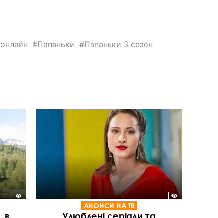
 онлайн
Папаньки
Папаньки 3 сезон
АНОНСИ НА ТВ
 в
Улюблені серіали та