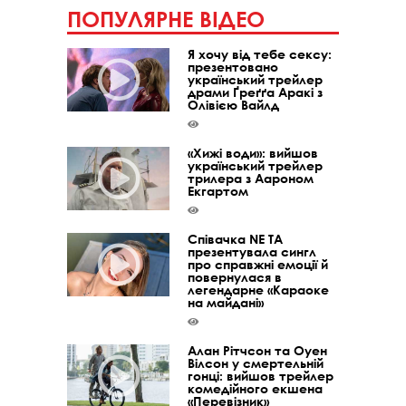
ПОПУЛЯРНЕ ВІДЕО
Я хочу від тебе сексу:
презентовано
український трейлер
драми Ґреґґа Аракі з
Олівією Вайлд
«Хижі води»: вийшов
український трейлер
трилера з Аароном
Екгартом
Співачка NE TA
презентувала сингл
про справжні емоції й
повернулася в
легендарне «Караоке
на майдані»
Алан Рітчсон та Оуен
Вілсон у смертельній
гонці: вийшов трейлер
комедійного екшена
«Перевізник»