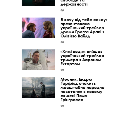
державності
Я хочу від тебе сексу:
презентовано
український трейлер
драми Ґреґґа Аракі з
Олівією Вайлд
«Хижі води»: вийшов
український трейлер
трилера з Аароном
Екгартом
Месник: Ендрю
Ґарфілд очолить
масштабне народне
повстання в новому
екшені Пола
Ґрінґрасса