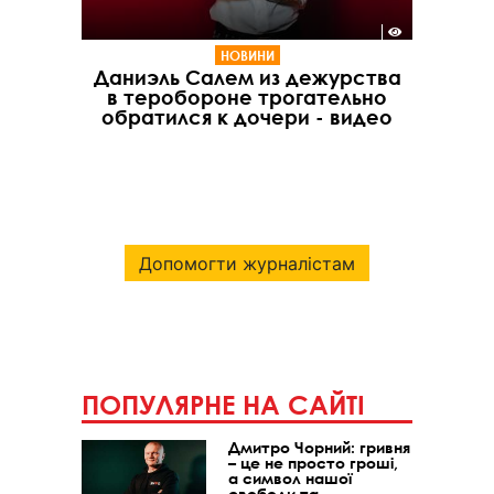
НОВИНИ
Даниэль Салем из дежурства
в теробороне трогательно
обратился к дочери - видео
Допомогти журналістам
ПОПУЛЯРНЕ НА САЙТІ
Дмитро Чорний: гривня
– це не просто гроші,
а символ нашої
свободи та