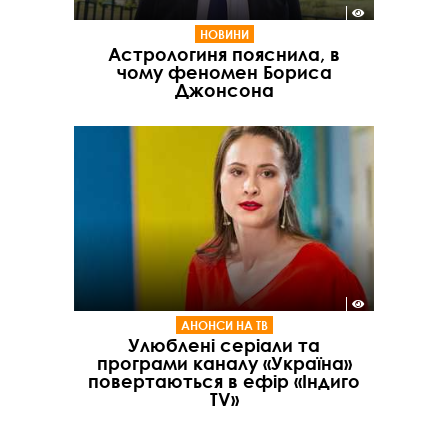
НОВИНИ
Астрологиня пояснила, в
чому феномен Бориса
Джонсона
АНОНСИ НА ТВ
Улюблені серіали та
програми каналу «Україна»
повертаються в ефір «Індиго
TV»