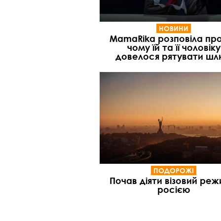
НОВИНИ
MamaRika розповіла про
чому їй та її чоловіку
довелося рятувати ш
ПОДОРОЖІ
Почав діяти візовий реж
росією