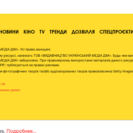
НОВИНИ
КІНО
TV
ТРЕНДИ
ДОЗВІЛЛЯ
СПЕЦПРОЄКТ
ІА ДІМ». Усі права захищені.
аному ресурсі, належать ТОВ «ВИДАВНИЦТВО УКРАЇНСЬКИЙ МЕДІА ДІМ». Будь-яке ви
А ДІМ» заборонено. При правомірному використанні матеріалів даного ресурсу 
"PR", публікуються на правах реклами.
я фотографічних творів та/або аудіовізуальних творів правовласника Getty Image
v.ua
альних даних
es.
Подробнее...