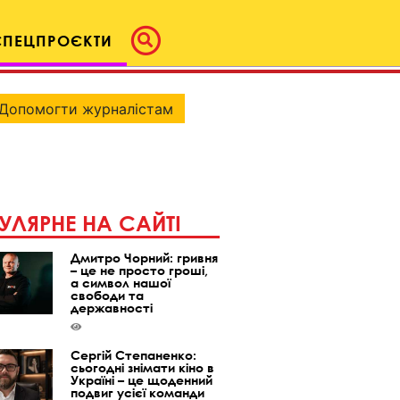
СПЕЦПРОЄКТИ
Допомогти журналістам
УЛЯРНЕ НА САЙТІ
Дмитро Чорний: гривня
– це не просто гроші,
а символ нашої
свободи та
державності
Сергій Степаненко:
сьогодні знімати кіно в
Україні – це щоденний
подвиг усієї команди