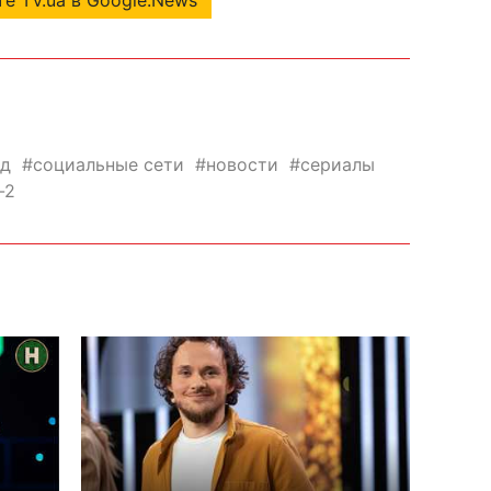
е TV.ua в Google.News
зд
социальные сети
новости
сериалы
-2