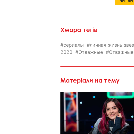
Читайт
Хмара тегів
сериалы
личная жизнь зве
2020
Отважные
Отважные
Матеріали на тему