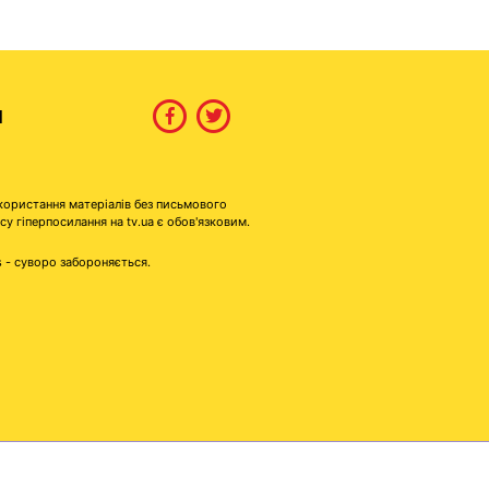
И
користання матеріалів без письмового
гіперпосилання на tv.ua є обов'язковим.
s - суворо забороняється.