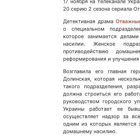
17 ноября на телеканале Укр
20 серию 2 сезона сериала О
Детективная драма
Отважны
о специальном подразделе
которое занимается делам
насилии. Женское подра
противодействию домаш
реформирования и улучшения
Возглавила его главная ге
Долинская, которая несколь
такого подразделения, раз
должна строиться его работ
руководством городского у
Украины работает ее быв
осуществляет надзор за вс
одним из которых является 
домашнему насилию.