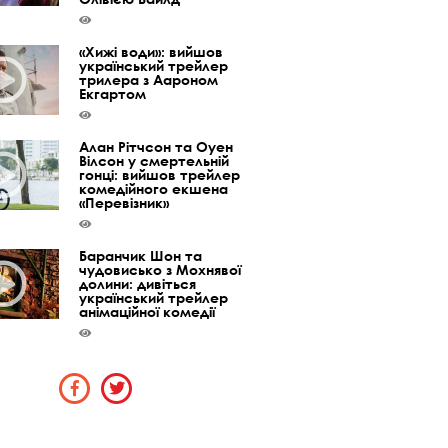
«Хижі води»: вийшов
український трейлер
трилера з Аароном
Екгартом
Алан Рітчсон та Оуен
Вілсон у смертельній
гонці: вийшов трейлер
комедійного екшена
«Перевізник»
Баранчик Шон та
чудовисько з Мохнявої
долини: дивіться
український трейлер
анімаційної комедії