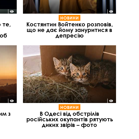
НОВИНИ
 те,
Костянтин Войтенко розповів,
що не дає йому зануритися в
люб
депресію
НОВИНИ
им з
В Одесі від обстрілів
російських окупантів рятують
диких звірів – фото