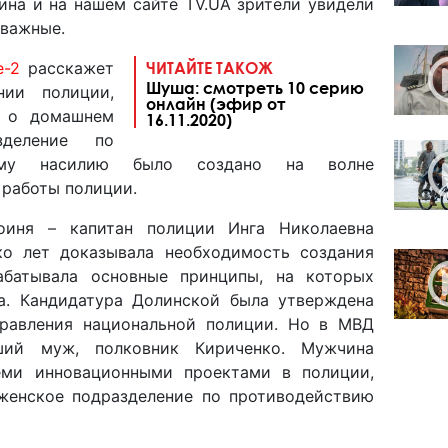
аина и на нашем сайте TV.UA зрители увидели
тважные.
е-2
расскажет
ЧИТАЙТЕ ТАКОЖ
Шуша: смотреть 10 серию
нии полиции,
онлайн (эфир от
и о домашнем
16.11.2020)
зделение по
нему насилию было создано на волне
 работы полиции.
роиня – капитан полиции Инга Николаевна
ко лет доказывала необходимость создания
рабатывала основные принципы, на которых
а. Кандидатура Долинской была утверждена
правления национальной полиции. Но в МВД
ший муж, полковник Кириченко. Мужчина
еми инновационными проектами в полиции,
женское подразделение по противодействию