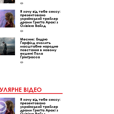
Я хочу від тебе сексу:
презентовано
український трейлер
драми Ґреґґа Аракі з
Олівією Вайлд
Месник: Ендрю
Ґарфілд очолить
масштабне народне
повстання в новому
екшені Пола
Ґрінґрасса
УЛЯРНЕ ВІДЕО
Я хочу від тебе сексу:
презентовано
український трейлер
драми Ґреґґа Аракі з
Олівією Вайлд