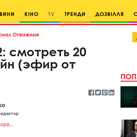
ВИНИ
КІНО
TV
ТРЕНДИ
ДОЗВІЛЛЯ
риал Отважные
: смотреть 20
йн (эфир от
ПОП
ко
редактор
ора...