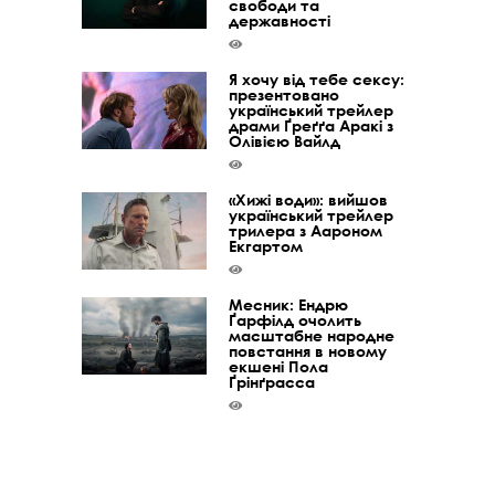
свободи та
державності
Я хочу від тебе сексу:
презентовано
український трейлер
драми Ґреґґа Аракі з
Олівією Вайлд
«Хижі води»: вийшов
український трейлер
трилера з Аароном
Екгартом
Месник: Ендрю
Ґарфілд очолить
масштабне народне
повстання в новому
екшені Пола
Ґрінґрасса