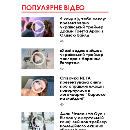
ПОПУЛЯРНЕ ВІДЕО
Я хочу від тебе сексу:
презентовано
український трейлер
драми Ґреґґа Аракі з
Олівією Вайлд
«Хижі води»: вийшов
український трейлер
трилера з Аароном
Екгартом
Співачка NE TA
презентувала сингл
про справжні емоції і
повернулася в
легендарне “Караоке
на майдані”
Алан Рітчсон та Оуен
Вілсон у смертельній
гонці: вийшов трейлер
комедійного екшена
«Перевізник»