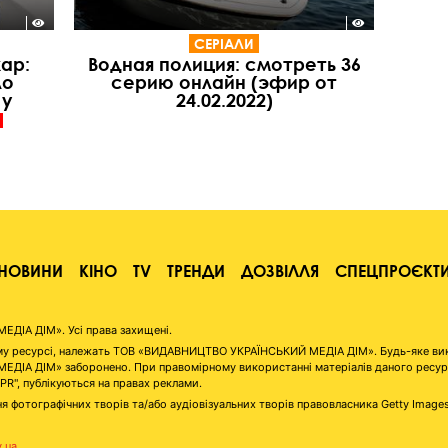
СЕРІАЛИ
ар:
Водная полиция: смотреть 36
ло
серию онлайн (эфир от
 у
24.02.2022)
НОВИНИ
КІНО
TV
ТРЕНДИ
ДОЗВІЛЛЯ
СПЕЦПРОЄКТ
ІА ДІМ». Усі права захищені.
аному ресурсі, належать ТОВ «ВИДАВНИЦТВО УКРАЇНСЬКИЙ МЕДІА ДІМ». Будь-яке ви
А ДІМ» заборонено. При правомірному використанні матеріалів даного ресурсу 
"PR", публікуються на правах реклами.
я фотографічних творів та/або аудіовізуальних творів правовласника Getty Image
v.ua