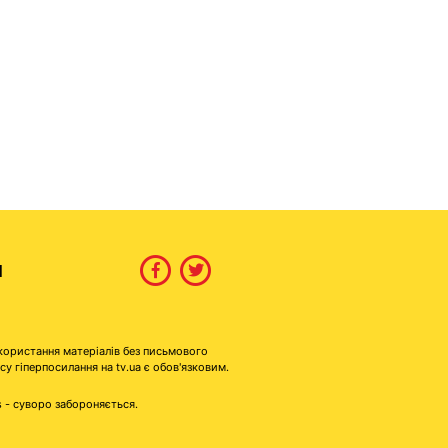
И
користання матеріалів без письмового
гіперпосилання на tv.ua є обов'язковим.
s - суворо забороняється.