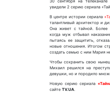
30 сентября на телеканале
увидели 2 серию сериала «Та
В центре истории сериала
«Т
талантливый архитектор и ди
Она живет с тайной. Более 
когда муж отбывал наказани
пытаясь ее защитить, отказ
новые отношения. Итогом ст
создать семью с ним Мария н
Чтобы сохранить свою нынеш
Михаил решился на преступ
девушки, но и породило множе
Новую серию сериала
«Тайн
сайте
TV.UA
.