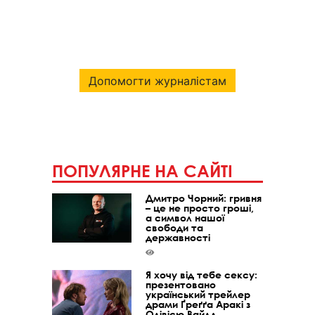
Допомогти журналістам
ПОПУЛЯРНЕ НА САЙТІ
Дмитро Чорний: гривня
– це не просто гроші,
а символ нашої
свободи та
державності
Я хочу від тебе сексу:
презентовано
український трейлер
драми Ґреґґа Аракі з
Олівією Вайлд