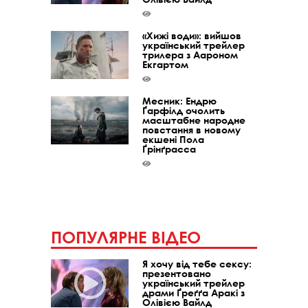
«Хижі води»: вийшов
український трейлер
трилера з Аароном
Екгартом
Месник: Ендрю
Ґарфілд очолить
масштабне народне
повстання в новому
екшені Пола
Ґрінґрасса
ПОПУЛЯРНЕ ВІДЕО
Я хочу від тебе сексу:
презентовано
український трейлер
драми Ґреґґа Аракі з
Олівією Вайлд