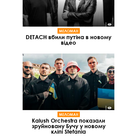
МЕЛОМАН
DETACH вбили путіна в новому
відео
МЕЛОМАН
Kalush Orchestra показали
зруйновану Бучу у новому
кліпі Stefania