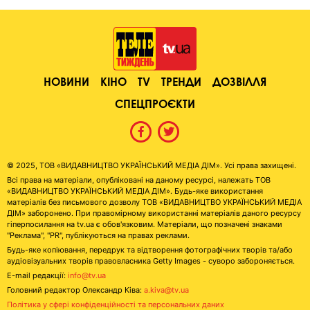
НОВИНИ
КІНО
TV
ТРЕНДИ
ДОЗВІЛЛЯ
СПЕЦПРОЄКТИ
© 2025, ТОВ «ВИДАВНИЦТВО УКРАЇНСЬКИЙ МЕДІА ДІМ». Усі права захищені.
Всі права на матеріали, опубліковані на даному ресурсі, належать ТОВ
«ВИДАВНИЦТВО УКРАЇНСЬКИЙ МЕДІА ДІМ». Будь-яке використання
матеріалів без письмового дозволу ТОВ «ВИДАВНИЦТВО УКРАЇНСЬКИЙ МЕДІА
ДІМ» заборонено. При правомірному використанні матеріалів даного ресурсу
гіперпосилання на tv.ua є обов'язковим. Матеріали, що позначені знаками
"Реклама", "PR", публікуються на правах реклами.
Будь-яке копіювання, передрук та відтворення фотографічних творів та/або
аудіовізуальних творів правовласника Getty Images - суворо забороняється.
E-mail редакції:
info@tv.ua
Головний редактор Олександр Ківа:
a.kiva@tv.ua
Політика у сфері конфіденційності та персональних даних