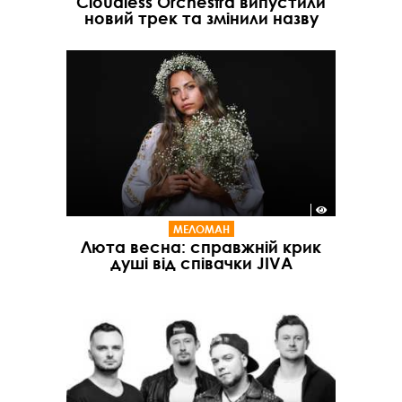
Cloudless Orchestra випустили
новий трек та змінили назву
МЕЛОМАН
Люта весна: справжній крик
душі від співачки JIVA