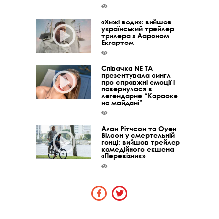
«Хижі води»: вийшов
український трейлер
трилера з Аароном
Екгартом
Співачка NE TA
презентувала сингл
про справжні емоції і
повернулася в
легендарне “Караоке
на майдані”
Алан Рітчсон та Оуен
Вілсон у смертельній
гонці: вийшов трейлер
комедійного екшена
«Перевізник»