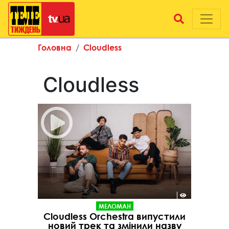
Головна
Cloudless
Cloudless
МЕЛОМАН
Cloudless Orchestra випустили
новий трек та змінили назву