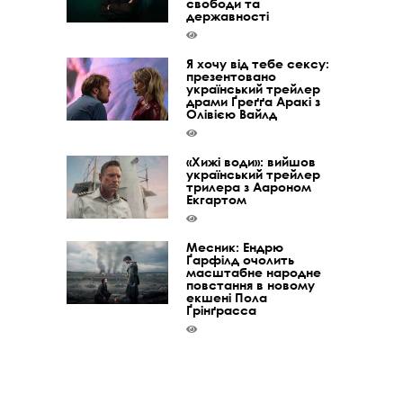
свободи та
державності
Я хочу від тебе сексу:
презентовано
український трейлер
драми Ґреґґа Аракі з
Олівією Вайлд
«Хижі води»: вийшов
український трейлер
трилера з Аароном
Екгартом
Месник: Ендрю
Ґарфілд очолить
масштабне народне
повстання в новому
екшені Пола
Ґрінґрасса