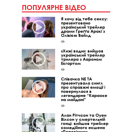
ПОПУЛЯРНЕ ВІДЕО
Я хочу від тебе сексу:
презентовано
український трейлер
драми Ґреґґа Аракі з
Олівією Вайлд
«Хижі води»: вийшов
український трейлер
трилера з Аароном
Екгартом
Співачка NE TA
презентувала сингл
про справжні емоції і
повернулася в
легендарне “Караоке
на майдані”
Алан Рітчсон та Оуен
Вілсон у смертельній
гонці: вийшов трейлер
комедійного екшена
«Перевізник»