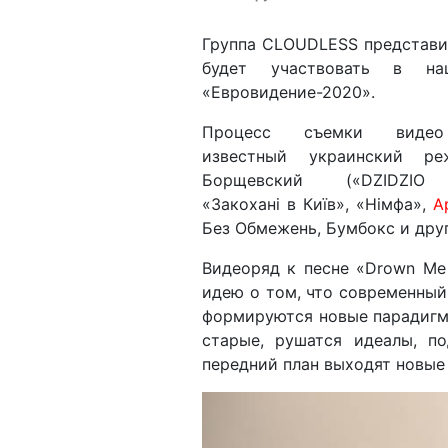
Группа CLOUDLESS представи
будет участвовать в нац
«Евровидение-2020».
Процесс съемки видео
известный украинский ре
Борщевский («DZIDZIO 
«Закохані в Київ», «Німфа»,
А
Без Обмежень, Бумбокс и друг
Видеоряд к песне «Drown Me
идею о том, что современны
формируются новые парадигм
старые, рушатся идеалы, по
передний план выходят новые