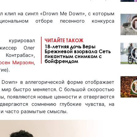
л клип на сингл «Drown Me Down», с которым
иональном отборе песенного конкурса
 курировал
ЧИТАЙТЕ ТАКОЖ
18-летняя дочь Веры
жиссер Олег
Брежневой взорвала Сеть
Контрабас»,
пикантным снимком с
бойфрендом
рсен Мирзоян
,
ие).
 Down» в аллегорической форме отображает
й мир быстро меняется. С большой скоростью
ы, появляются новые ценности и отвергаются
двергаются сомнению глубокие чувства, на
 и часто размытые смыслы.