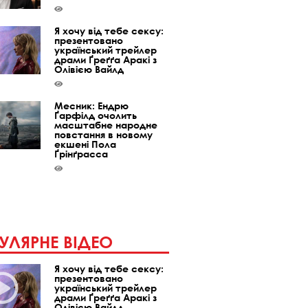
Я хочу від тебе сексу:
презентовано
український трейлер
драми Ґреґґа Аракі з
Олівією Вайлд
Месник: Ендрю
Ґарфілд очолить
масштабне народне
повстання в новому
екшені Пола
Ґрінґрасса
УЛЯРНЕ ВІДЕО
Я хочу від тебе сексу:
презентовано
український трейлер
драми Ґреґґа Аракі з
Олівією Вайлд