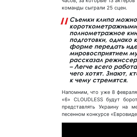
часов, за которые 13 актеров
команды сыграли 25 сцен.
Съемки клипа можно
короткометражными 
полнометражное кин
подготовки, однако 
форме передать иде
мировосприятием му
рассказал режиссер
– Легче всего работ
чего хотят. Знают, к
к чему стремятся.
Напомним, что уже 8 феврал
«6» CLOUDLESS будут борот
представлять Украину на м
песенном конкурсе «Евровиде