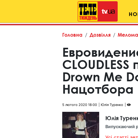
НО
Головна
Дозвілля
Мелома
Евровидение
CLOUDLESS 
Drown Me D
Нацотбора
5 лютого 2020 18:00
Юлія Туренко
Юлія Турен
Випускаючий 
Усі статті авт