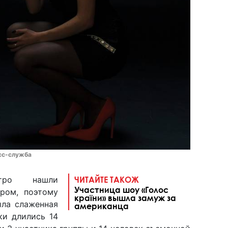
сс-служба
тро нашли
ЧИТАЙТЕ ТАКОЖ
Участница шоу «Голос
ром, поэтому
країни» вышла замуж за
ила слаженная
американца
ки длились 14