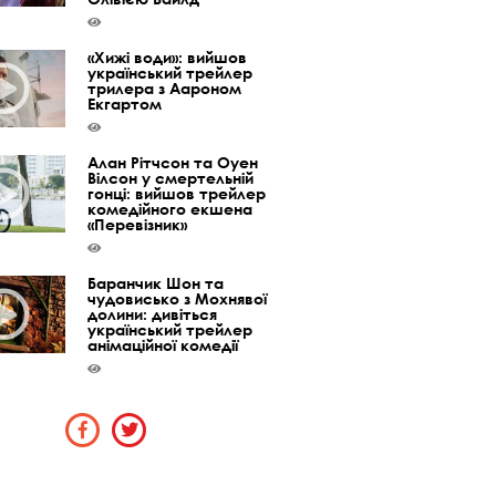
«Хижі води»: вийшов
український трейлер
трилера з Аароном
Екгартом
Алан Рітчсон та Оуен
Вілсон у смертельній
гонці: вийшов трейлер
комедійного екшена
«Перевізник»
Баранчик Шон та
чудовисько з Мохнявої
долини: дивіться
український трейлер
анімаційної комедії