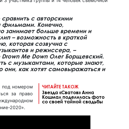
 и 3 участника группы и 14 человек съемочной
 сравнить с авторскими
фильмами. Конечно,
о занимает больше времени и
клип – возможность в краткой
ю, которая созвучна с
зыкантов и режиссера, –
 Drown Me Down Олег Борщевский.
ать с музыкантами, которые знают,
то они, как хотят самовыражаться и
я под номером
ЧИТАЙТЕ ТАКОЖ
Звезда «Сватов» Анна
ься за право
Кошмал поделилась фото
еждународном
со своей тайной свадьбы
ние-2020».