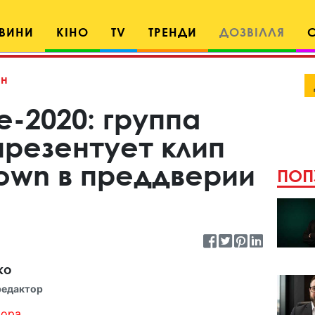
ВИНИ
КІНО
TV
ТРЕНДИ
ДОЗВІЛЛЯ
н
-2020: группа
презентует клип
own в преддверии
ПОП
ко
редактор
ора...