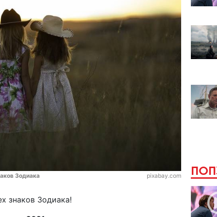
ПОП
наков Зодиака
pixabay.com
ех знаков Зодиака!