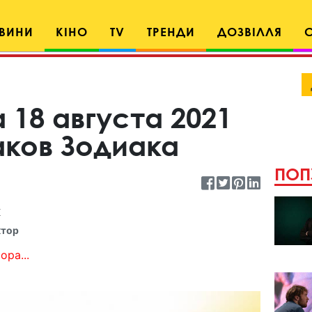
ВИНИ
КІНО
TV
ТРЕНДИ
ДОЗВІЛЛЯ
 18 августа 2021
аков Зодиака
ПОП
к
ктор
ора...