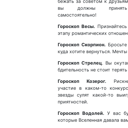
бежать за советом к друзьям
вы должны принять
самостоятельно!
Гороскоп Весы.
Признайтесь 
этапу романтических отноше
Гороскоп Скорпион.
Бросьте 
куда хотите вернуться. Мечты
Гороскоп Стрелец
. Вы окут
бдительность не стоит терят
Гороскоп Козерог.
Рискни
участие в каком-то конкур
звезды сулят какой-то выи
приятностей.
Гороскоп Водолей.
У вас бу
которые Вселенная давала вам