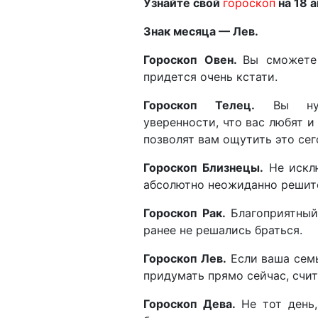
Узнайте свой
гороскоп
на 18 а
Знак месяца — Лев
Гороскоп Овен.
Вы сможете 
придется очень кстати.
Гороскоп Телец.
Вы нуж
уверенности, что вас любят и
позволят вам ощутить это се
Гороскоп Близнецы.
Не исклю
абсолютно неожиданно решите
Гороскоп Рак.
Благоприятный
ранее не решались браться.
Гороскоп Лев.
Если ваша семь
придумать прямо сейчас, счи
Гороскоп Дева.
Не тот день,