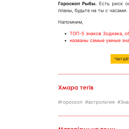
Гороскоп Рыбы.
Есть риск о
планы, будьте на ты с часами.
Напомним,
ТОП-5 знаков Зодиака, 
названы самые умные зна
Читайт
Хмара тегів
гороскоп
астрология
Зна