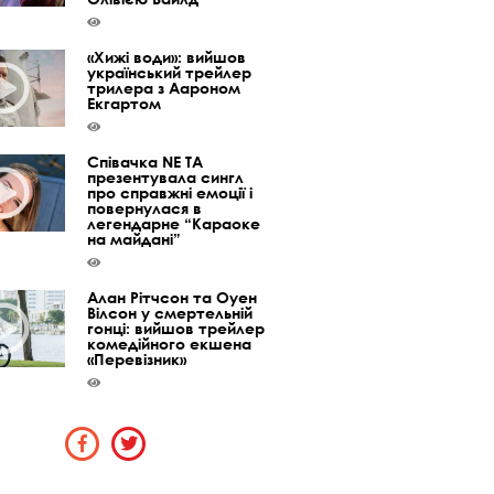
«Хижі води»: вийшов
український трейлер
трилера з Аароном
Екгартом
Співачка NE TA
презентувала сингл
про справжні емоції і
повернулася в
легендарне “Караоке
на майдані”
Алан Рітчсон та Оуен
Вілсон у смертельній
гонці: вийшов трейлер
комедійного екшена
«Перевізник»