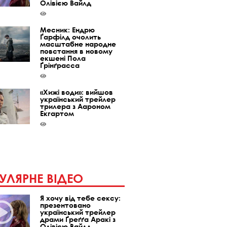
Олівією Вайлд
Месник: Ендрю
Ґарфілд очолить
масштабне народне
повстання в новому
екшені Пола
Ґрінґрасса
«Хижі води»: вийшов
український трейлер
трилера з Аароном
Екгартом
УЛЯРНЕ ВІДЕО
Я хочу від тебе сексу:
презентовано
український трейлер
драми Ґреґґа Аракі з
Олівією Вайлд