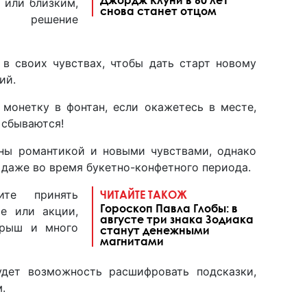
 или близким,
снова станет отцом
 решение
в своих чувствах, чтобы дать старт новому
ний.
монетку в фонтан, если окажетесь в месте,
 сбываются!
аны романтикой и новыми чувствами, однако
ь даже во время букетно-конфетного периода.
те принять
ЧИТАЙТЕ ТАКОЖ
Гороскоп Павла Глобы: в
се или акции,
августе три знака Зодиака
грыш и много
станут денежными
магнитами
дет возможность расшифровать подсказки,
.