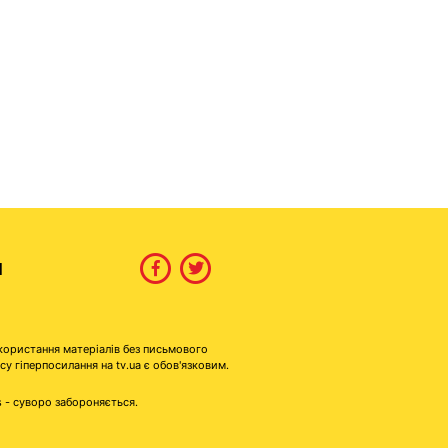
И
користання матеріалів без письмового
гіперпосилання на tv.ua є обов'язковим.
s - суворо забороняється.