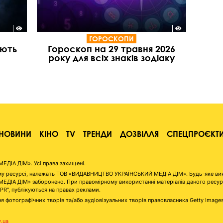
ГОРОСКОПИ
іють
Гороскоп на 29 травня 2026
року для всіх знаків зодіаку
НОВИНИ
КІНО
TV
ТРЕНДИ
ДОЗВІЛЛЯ
СПЕЦПРОЄКТ
ІА ДІМ». Усі права захищені.
аному ресурсі, належать ТОВ «ВИДАВНИЦТВО УКРАЇНСЬКИЙ МЕДІА ДІМ». Будь-яке ви
А ДІМ» заборонено. При правомірному використанні матеріалів даного ресурсу 
"PR", публікуються на правах реклами.
я фотографічних творів та/або аудіовізуальних творів правовласника Getty Image
v.ua