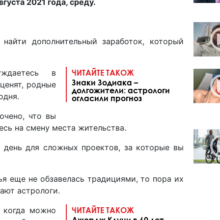
вгуста 2021 года, среду.
.
найти дополнительный заработок, который
даетесь в
ЧИТАЙТЕ ТАКОЖ
Знаки Зодиака –
 ценят, родные
долгожители: астрологи
годня.
огласили прогноз
чено, что вы
сь на смену места жительства.
 день для сложных проектов, за которые вы
я еще не обзавелась традициями, то пора их
тают астрологи.
 когда можно
ЧИТАЙТЕ ТАКОЖ
Джордж Клуни в 60 лет