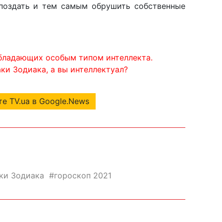
поздать и тем самым обрушить собственные
обладающих особым типом интеллекта.
ки Зодиака, а вы интеллектуал?
е TV.ua в Google.News
ки Зодиака
гороскоп 2021