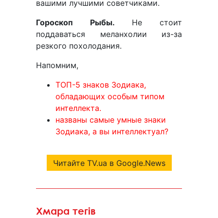
вашими лучшими советчиками.
Гороскоп Рыбы.
Не стоит
поддаваться меланхолии из-за
резкого похолодания.
Напомним,
ТОП-5 знаков Зодиака,
обладающих особым типом
интеллекта.
названы самые умные знаки
Зодиака, а вы интеллектуал?
Читайте TV.ua в Google.News
Хмара тегів