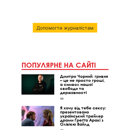
Допомогти журналістам
ПОПУЛЯРНЕ НА САЙТІ
Дмитро Чорний: гривня
– це не просто гроші,
а символ нашої
свободи та
державності
Я хочу від тебе сексу:
презентовано
український трейлер
драми Ґреґґа Аракі з
Олівією Вайлд