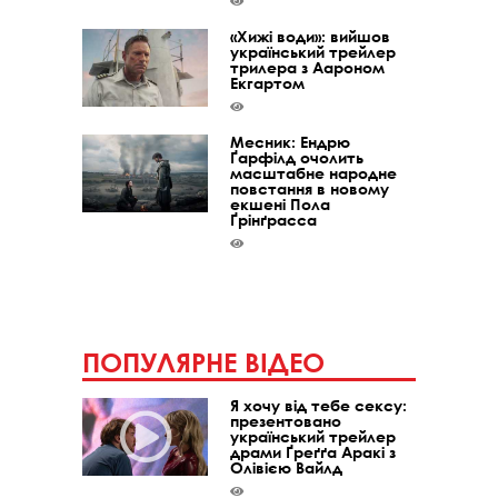
«Хижі води»: вийшов
український трейлер
трилера з Аароном
Екгартом
Месник: Ендрю
Ґарфілд очолить
масштабне народне
повстання в новому
екшені Пола
Ґрінґрасса
ПОПУЛЯРНЕ ВІДЕО
Я хочу від тебе сексу:
презентовано
український трейлер
драми Ґреґґа Аракі з
Олівією Вайлд