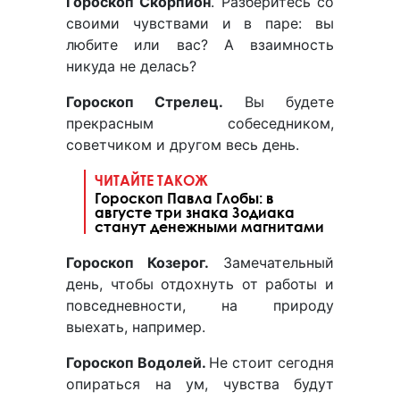
Гороскоп Скорпион
. Разберитесь со
своими чувствами и в паре: вы
любите или вас? А взаимность
никуда не делась?
Гороскоп Стрелец.
Вы будете
прекрасным собеседником,
советчиком и другом весь день.
ЧИТАЙТЕ ТАКОЖ
Гороскоп Павла Глобы: в
августе три знака Зодиака
станут денежными магнитами
Гороскоп Козерог.
Замечательный
день, чтобы отдохнуть от работы и
повседневности, на природу
выехать, например.
Гороскоп Водолей.
Не стоит сегодня
опираться на ум, чувства будут