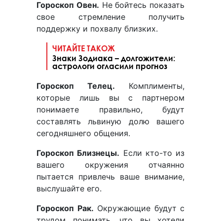
Гороскоп Овен.
Не бойтесь показать
свое стремление получить
поддержку и похвалу близких.
ЧИТАЙТЕ ТАКОЖ
Знаки Зодиака – долгожители:
астрологи огласили прогноз
Гороскоп Телец.
Комплименты,
которые лишь вы с партнером
понимаете правильно, будут
составлять львиную долю вашего
сегодняшнего общения.
Гороскоп Близнецы.
Если кто-то из
вашего окружения отчаянно
пытается привлечь ваше внимание,
выслушайте его.
Гороскоп Рак.
Окружающие будут с
трудом понимать, что вы хотели