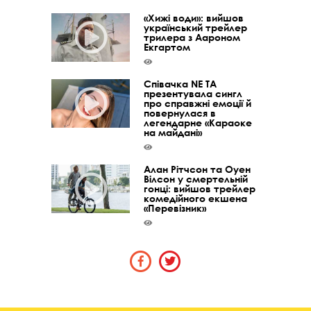
«Хижі води»: вийшов
український трейлер
трилера з Аароном
Екгартом
Співачка NE TA
презентувала сингл
про справжні емоції й
повернулася в
легендарне «Караоке
на майдані»
Алан Рітчсон та Оуен
Вілсон у смертельній
гонці: вийшов трейлер
комедійного екшена
«Перевізник»