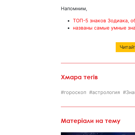
Напомним,
ТОП-5 знаков Зодиака, 
названы самые умные зна
Читайт
Хмара тегів
гороскоп
астрология
Зна
Матеріали на тему