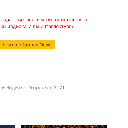
обладающих особым типом интеллекта.
ки Зодиака, а вы интеллектуал?
е TV.ua в Google.News
ки Зодиака
гороскоп 2021