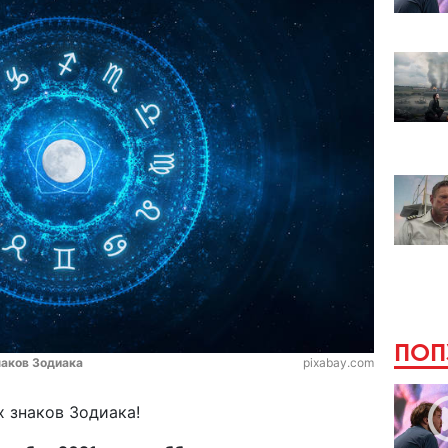
ПОП
наков Зодиака
pixabay.com
ех знаков Зодиака!