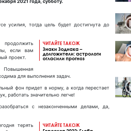
екабря 2021 года, субботу.
се усилия, тогда цель будет достигнута до
продолжить
ЧИТАЙТЕ ТАКОЖ
Знаки Зодиака –
лы, если вам
долгожители: астрологи
ный проект.
огласили прогноз
овышенная
ходима для выполнения задач.
ьный фон придет в норму, а когда перестает
к, работать значительно легче!
азобраться с незаконченными делами, да,
годня терять
ЧИТАЙТЕ ТАКОЖ
Гороскоп 2022: Глоба