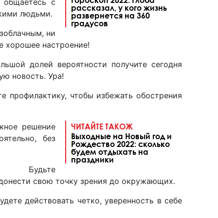
ы общаетесь с
рассказал, у кого жизнь
кими людьми.
развернется на 360
градусов
зоблачным, ни
е хорошее настроение!
ьшой долей вероятности получите сегодня
ю новость. Ура!
 профилактику, чтобы избежать обострения
жное решение
ЧИТАЙТЕ ТАКОЖ
Выходные на Новый год и
ятельно, без
Рождество 2022: сколько
.
будем отдыхать на
праздники
.
Будьте
 донести свою точку зрения до окружающих.
удете действовать четко, уверенность в себе