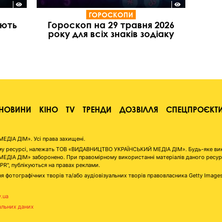
ГОРОСКОПИ
іють
Гороскоп на 29 травня 2026
року для всіх знаків зодіаку
НОВИНИ
КІНО
TV
ТРЕНДИ
ДОЗВІЛЛЯ
СПЕЦПРОЄКТ
ІА ДІМ». Усі права захищені.
аному ресурсі, належать ТОВ «ВИДАВНИЦТВО УКРАЇНСЬКИЙ МЕДІА ДІМ». Будь-яке ви
А ДІМ» заборонено. При правомірному використанні матеріалів даного ресурсу 
"PR", публікуються на правах реклами.
я фотографічних творів та/або аудіовізуальних творів правовласника Getty Image
v.ua
альних даних