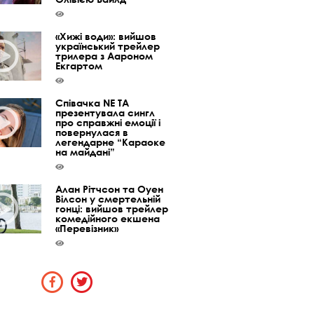
«Хижі води»: вийшов
український трейлер
трилера з Аароном
Екгартом
Співачка NE TA
презентувала сингл
про справжні емоції і
повернулася в
легендарне “Караоке
на майдані”
Алан Рітчсон та Оуен
Вілсон у смертельній
гонці: вийшов трейлер
комедійного екшена
«Перевізник»