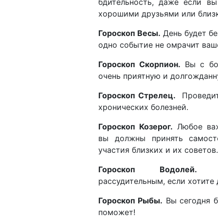
бдительность, даже если в
хорошими друзьями или близ
Гороскоп Весы.
День будет бе
одно событие не омрачит ваш
Гороскоп Скорпион.
Вы с бол
очень приятную и долгожданну
Гороскоп Стрелец.
Проведите
хронических болезней.
Гороскоп Козерог.
Любое ва
вы должны принять самосто
участия близких и их советов
Гороскоп Водолей
рассудительным, если хотите
Гороскоп Рыбы.
Вы сегодня б
поможет!