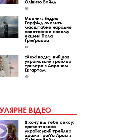
Олівією Вайлд
Месник: Ендрю
Ґарфілд очолить
масштабне народне
повстання в новому
екшені Пола
Ґрінґрасса
«Хижі води»: вийшов
український трейлер
трилера з Аароном
Екгартом
УЛЯРНЕ ВІДЕО
Я хочу від тебе сексу:
презентовано
український трейлер
драми Ґреґґа Аракі з
Олівією Вайлд