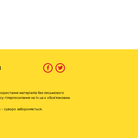
И
користання матеріалів без письмового
гіперпосилання на tv.ua є обов'язковим.
s - суворо забороняється.