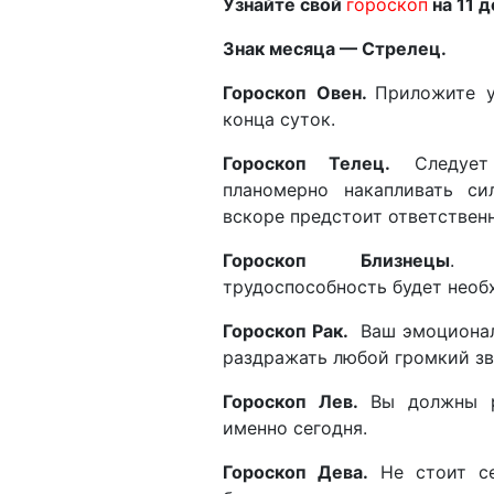
Узнайте свой
гороскоп
на 11 д
Знак месяца — Стрелец.
Гороскоп Овен.
Приложите у
конца суток.
Гороскоп Телец.
Следует 
планомерно накапливать си
вскоре предстоит ответствен
Гороскоп Близнецы
. П
трудоспособность будет необ
Гороскоп Рак.
Ваш эмоционал
раздражать любой громкий зву
Гороскоп Лев.
Вы должны р
именно сегодня.
Гороскоп Дева.
Не стоит се