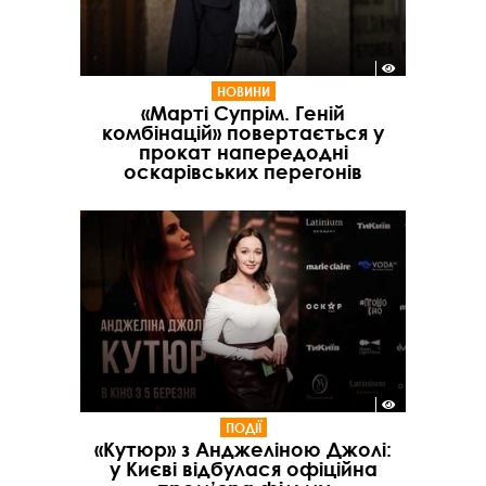
НОВИНИ
«Марті Супрім. Геній
комбінацій» повертається у
прокат напередодні
оскарівських перегонів
ПОДІЇ
«Кутюр» з Анджеліною Джолі:
у Києві відбулася офіційна