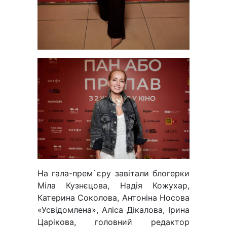
На гала-прем`єру завітали блогерки
Міла Кузнєцова, Надія Кожухар,
Катерина Соколова, Антоніна Носова
«Усвідомлена», Аліса Дікалова, Ірина
Царікова, головний редактор