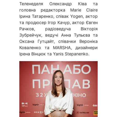
Теленеделя Олександр Ківа та
головна редакторка Marie Claire
Ірина Татаренко, співак Yogen, актор
та продюсер Ігор Качур, актор Євген
Рачков, радіоведуча Вікторія
Зубрейчук, ведучі Анна Тульєва та
Оксана Гутцайт, співачки Вероніка
Коваленко та MARSHA, дизайнери
Ірена Вінцюк та Yanis Stepanenko.