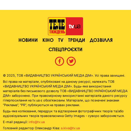
НОВИНИ
КІНО
TV
ТРЕНДИ
ДОЗВІЛЛЯ
СПЕЦПРОЄКТИ
© 2025, ТОВ «ВИДАВНИЦТВО УКРАЇНСЬКИЙ МЕДІА ДІМ». Усі права захищені.
Всі права на матеріали, опубліковані на даному ресурсі, належать ТОВ
«ВИДАВНИЦТВО УКРАЇНСЬКИЙ МЕДІА ДІМ». Будь-яке використання
матеріалів без письмового дозволу ТОВ «ВИДАВНИЦТВО УКРАЇНСЬКИЙ МЕДІА
ДІМ» заборонено. При правомірному використанні матеріалів даного ресурсу
гіперпосилання на tv.ua є обов'язковим. Матеріали, що позначені знаками
"Реклама", "PR", публікуються на правах реклами.
Будь-яке копіювання, передрук та відтворення фотографічних творів та/або
аудіовізуальних творів правовласника Getty Images - суворо забороняється.
E-mail редакції:
info@tv.ua
Головний редактор Олександр Ківа:
a.kiva@tv.ua