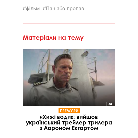
фільм
Пан або пропав
Матеріали на тему
ПРЕМ'ЄРИ
«Хижі води»: вийшов
український трейлер трилера
з Аароном Екгартом