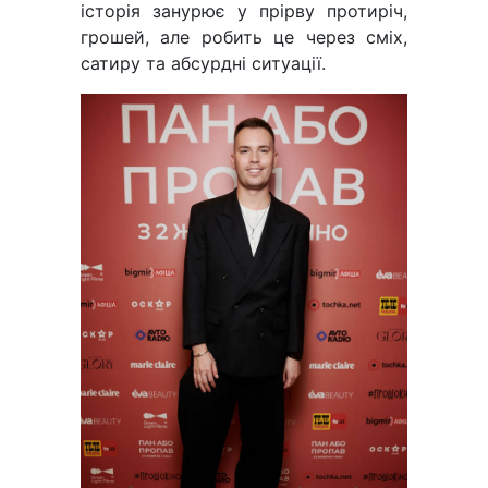
історія занурює у прірву протиріч,
грошей, але робить це через сміх,
сатиру та абсурдні ситуації.