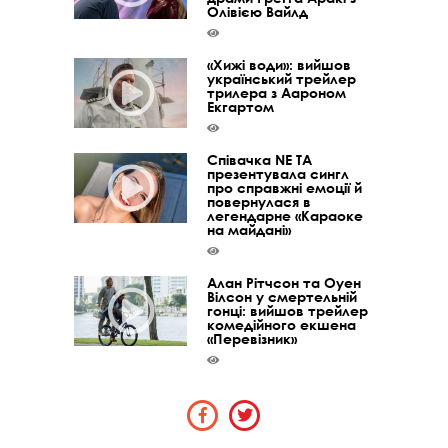
Олівією Вайлд
«Хижі води»: вийшов
український трейлер
трилера з Аароном
Екгартом
Співачка NE TA
презентувала сингл
про справжні емоції й
повернулася в
легендарне «Караоке
на майдані»
Алан Рітчсон та Оуен
Вілсон у смертельній
гонці: вийшов трейлер
комедійного екшена
«Перевізник»