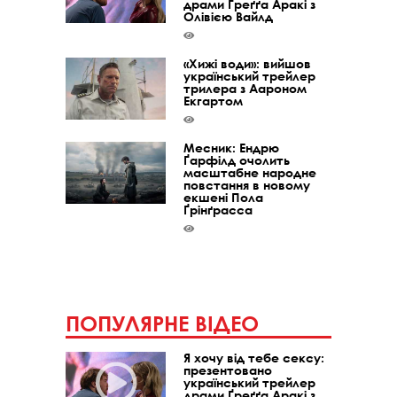
драми Ґреґґа Аракі з
Олівією Вайлд
«Хижі води»: вийшов
український трейлер
трилера з Аароном
Екгартом
Месник: Ендрю
Ґарфілд очолить
масштабне народне
повстання в новому
екшені Пола
Ґрінґрасса
ПОПУЛЯРНЕ ВІДЕО
Я хочу від тебе сексу:
презентовано
український трейлер
драми Ґреґґа Аракі з