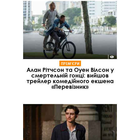
ПРЕМ'ЄРИ
Алан Рітчсон та Оуен Вілсон у
смертельній гонці: вийшов
трейлер комедійного екшена
«Перевізник»