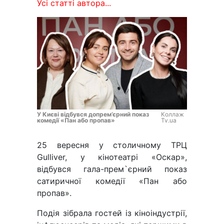
Усі статті автора...
У Києві відбувся допрем’єрний показ
Коллаж
комедії «Пан або пропав»
Tv.ua
25 вересня у столичному ТРЦ
Gulliver, у кінотеатрі «Оскар»,
відбувся гала-прем`єрний показ
сатиричної комедії «Пан або
пропав».
Подія зібрала гостей із кіноіндустрії,