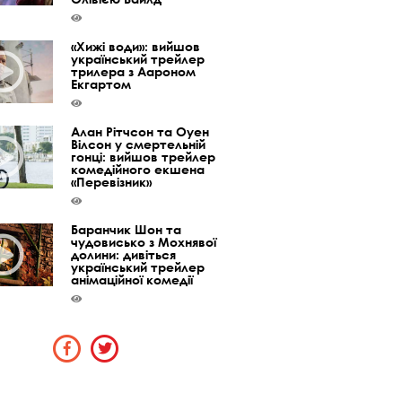
«Хижі води»: вийшов
український трейлер
трилера з Аароном
Екгартом
Алан Рітчсон та Оуен
Вілсон у смертельній
гонці: вийшов трейлер
комедійного екшена
«Перевізник»
Баранчик Шон та
чудовисько з Мохнявої
долини: дивіться
український трейлер
анімаційної комедії