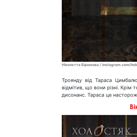
Ніколєтта Бірюкова / instagram.com/hol
Троянду від Тараса Цимбалю
відмітив, що вони різні. Крім 
дисонанс. Тараса це насторож
Ві