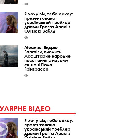
Я хочу від тебе сексу:
презентовано
український трейлер
драми Ґреґґа Аракі з
Олівією Вайлд
Месник: Ендрю
Ґарфілд очолить
масштабне народне
повстання в новому
екшені Пола
Ґрінґрасса
УЛЯРНЕ ВІДЕО
Я хочу від тебе сексу:
презентовано
український трейлер
драми Ґреґґа Аракі з
Олівією Вайлд