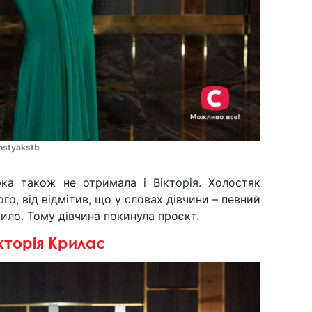
ostyakstb
ка також не отримала і Вікторія. Холостяк
того, від відмітив, що у словах дівчини – певний
ило. Тому дівчина покинула проєкт.
кторія Крилас