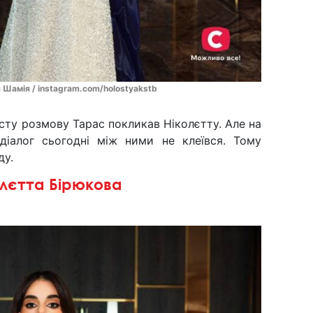
 Шамія / instagram.com/holostyakstb
сту розмову Тарас покликав Ніколєтту. Але на
, діалог сьогодні між ними не клеївся. Тому
ду.
олєтта Бірюкова