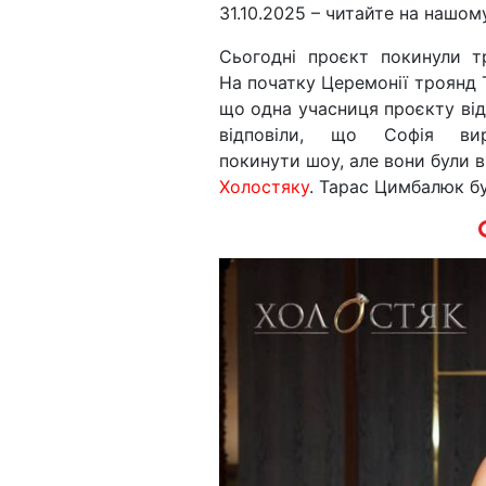
31.10.2025 – читайте на нашому
Сьогодні проєкт покинули т
На початку Церемонії троянд 
що одна учасниця проєкту від
відповіли, що Софія ви
покинути шоу, але вони були 
Холостяку
. Тарас Цимбалюк б