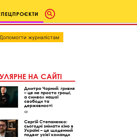
СПЕЦПРОЄКТИ
Допомогти журналістам
УЛЯРНЕ НА САЙТІ
Дмитро Чорний: гривня
– це не просто гроші,
а символ нашої
свободи та
державності
Сергій Степаненко:
сьогодні знімати кіно в
Україні – це щоденний
подвиг усієї команди