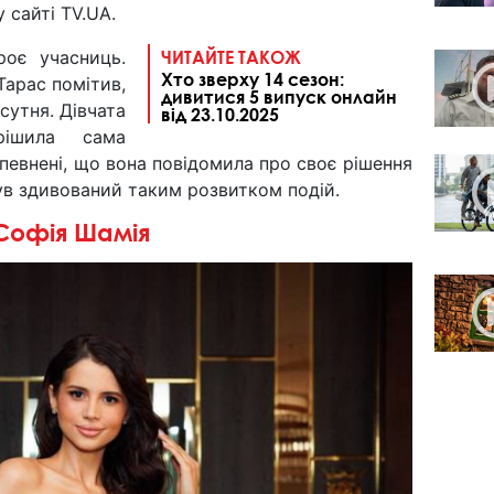
 сайті TV.UA.
роє учасниць.
ЧИТАЙТЕ ТАКОЖ
Хто зверху 14 сезон:
Тарас помітив,
дивитися 5 випуск онлайн
сутня. Дівчата
від 23.10.2025
рішила сама
впевнені, що вона повідомила про своє рішення
ув здивований таким розвитком подій.
Софія Шамія