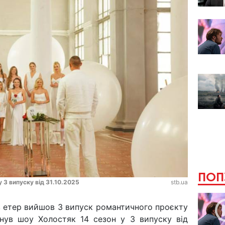
ПОП
у 3 випуску від 31.10.2025
stb.ua
 в етер вийшов 3 випуск романтичного проєкту
инув шоу Холостяк 14 сезон у 3 випуску від