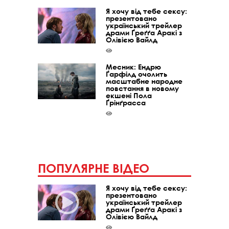
Я хочу від тебе сексу:
презентовано
український трейлер
драми Ґреґґа Аракі з
Олівією Вайлд
Месник: Ендрю
Ґарфілд очолить
масштабне народне
повстання в новому
екшені Пола
Ґрінґрасса
ПОПУЛЯРНЕ ВІДЕО
Я хочу від тебе сексу:
презентовано
український трейлер
драми Ґреґґа Аракі з
Олівією Вайлд