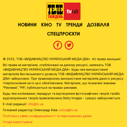
НОВИНИ
КІНО
TV
ТРЕНДИ
ДОЗВІЛЛЯ
СПЕЦПРОЄКТИ
© 2025, ТОВ «ВИДАВНИЦТВО УКРАЇНСЬКИЙ МЕДІА ДІМ». Усі права захищені.
Всі права на матеріали, опубліковані на даному ресурсі, належать ТОВ
«ВИДАВНИЦТВО УКРАЇНСЬКИЙ МЕДІА ДІМ». Будь-яке використання
матеріалів без письмового дозволу ТОВ «ВИДАВНИЦТВО УКРАЇНСЬКИЙ МЕДІА
ДІМ» заборонено. При правомірному використанні матеріалів даного ресурсу
гіперпосилання на tv.ua є обов'язковим. Матеріали, що позначені знаками
"Реклама", "PR", публікуються на правах реклами.
Будь-яке копіювання, передрук та відтворення фотографічних творів та/або
аудіовізуальних творів правовласника Getty Images - суворо забороняється.
E-mail редакції:
info@tv.ua
Головний редактор Олександр Ківа:
a.kiva@tv.ua
Політика у сфері конфіденційності та персональних даних
Угода користувача