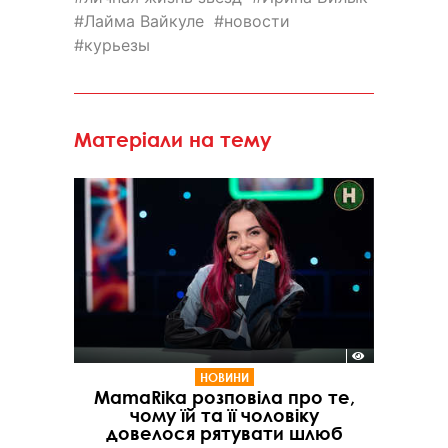
Лайма Вайкуле
новости
курьезы
Матеріали на тему
НОВИНИ
MamaRika розповіла про те,
чому їй та її чоловіку
довелося рятувати шлюб