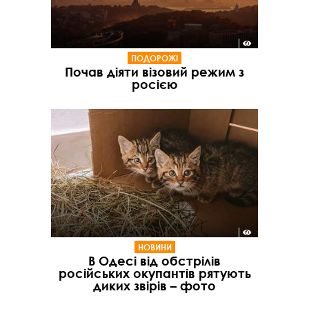
ПОДОРОЖІ
Почав діяти візовий режим з
росією
НОВИНИ
В Одесі від обстрілів
російських окупантів рятують
диких звірів – фото