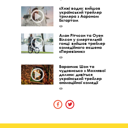
«Хижі води»: вийшов
український трейлер
трилера з Аароном
Екгартом
Алан Рітчсон та Оуен
Вілсон у смертельній
гонці: вийшов трейлер
комедійного екшена
«Перевізник»
Баранчик Шон та
чудовисько з Мохнявої
долини: дивіться
український трейлер
анімаційної комедії