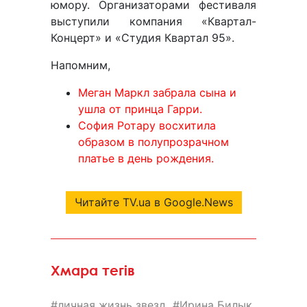
юмору. Организаторами фестиваля
выступили компания «Квартал-
Концерт» и «Студия Квартал 95».
Напомним,
Меган Маркл забрала сына и
ушла от принца Гарри.
София Ротару восхитила
образом в полупрозрачном
платье в день рождения.
Читайте TV.ua в Google.News
Хмара тегів
личная жизнь звезд
Ирина Билык