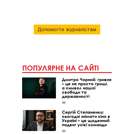
Допомогти журналістам
ПОПУЛЯРНЕ НА САЙТІ
Дмитро Чорний: гривня
– це не просто гроші,
а символ нашої
свободи та
державності
Сергій Степаненко:
сьогодні знімати кіно в
Україні – це щоденний
подвиг усієї команди