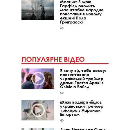
Месник: Ендрю
Ґарфілд очолить
масштабне народне
повстання в новому
екшені Пола
Ґрінґрасса
ПОПУЛЯРНЕ ВІДЕО
Я хочу від тебе сексу:
презентовано
український трейлер
драми Ґреґґа Аракі з
Олівією Вайлд
«Хижі води»: вийшов
український трейлер
трилера з Аароном
Екгартом
Алан Рітчсон та Оуен