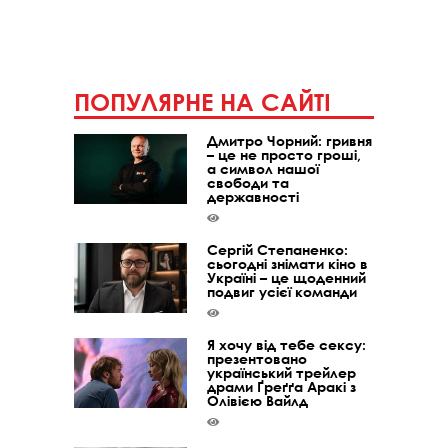
ПОПУЛЯРНЕ НА САЙТІ
Дмитро Чорний: гривня
– це не просто гроші,
а символ нашої
свободи та
державності
Сергій Степаненко:
сьогодні знімати кіно в
Україні – це щоденний
подвиг усієї команди
Я хочу від тебе сексу:
презентовано
український трейлер
драми Ґреґґа Аракі з
Олівією Вайлд