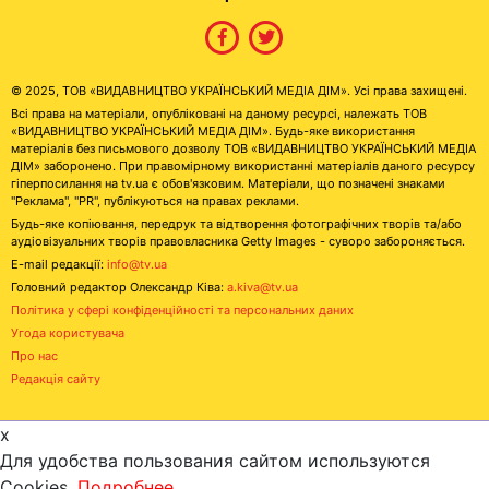
© 2025, ТОВ «ВИДАВНИЦТВО УКРАЇНСЬКИЙ МЕДІА ДІМ». Усі права захищені.
Всі права на матеріали, опубліковані на даному ресурсі, належать ТОВ
«ВИДАВНИЦТВО УКРАЇНСЬКИЙ МЕДІА ДІМ». Будь-яке використання
матеріалів без письмового дозволу ТОВ «ВИДАВНИЦТВО УКРАЇНСЬКИЙ МЕДІА
ДІМ» заборонено. При правомірному використанні матеріалів даного ресурсу
гіперпосилання на tv.ua є обов'язковим. Матеріали, що позначені знаками
"Реклама", "PR", публікуються на правах реклами.
Будь-яке копіювання, передрук та відтворення фотографічних творів та/або
аудіовізуальних творів правовласника Getty Images - суворо забороняється.
E-mail редакції:
info@tv.ua
Головний редактор Олександр Ківа:
a.kiva@tv.ua
Політика у сфері конфіденційності та персональних даних
Угода користувача
Про нас
Редакція сайту
x
Для удобства пользования сайтом используются
Cookies.
Подробнее...