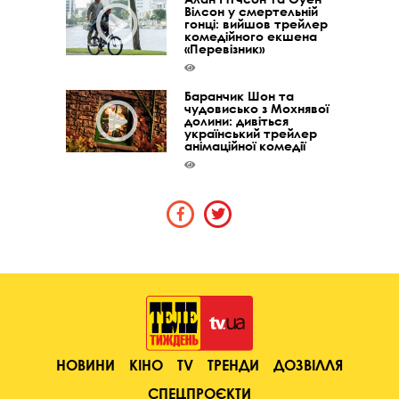
Вілсон у смертельній
гонці: вийшов трейлер
комедійного екшена
«Перевізник»
Баранчик Шон та
чудовисько з Мохнявої
долини: дивіться
український трейлер
анімаційної комедії
НОВИНИ
КІНО
TV
ТРЕНДИ
ДОЗВІЛЛЯ
СПЕЦПРОЄКТИ