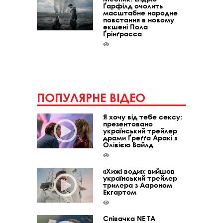
Ґарфілд очолить
масштабне народне
повстання в новому
екшені Пола
Ґрінґрасса
ПОПУЛЯРНЕ ВІДЕО
Я хочу від тебе сексу:
презентовано
український трейлер
драми Ґреґґа Аракі з
Олівією Вайлд
«Хижі води»: вийшов
український трейлер
трилера з Аароном
Екгартом
Співачка NE TA