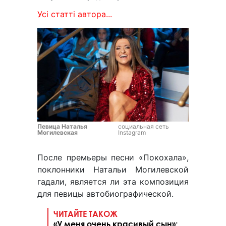
Усі статті автора...
Певица Наталья
социальная сеть
Могилевская
Instagram
После премьеры песни «Покохала»,
поклонники Натальи Могилевской
гадали, является ли эта композиция
для певицы автобиографической.
ЧИТАЙТЕ ТАКОЖ
«У меня очень красивый сын»: