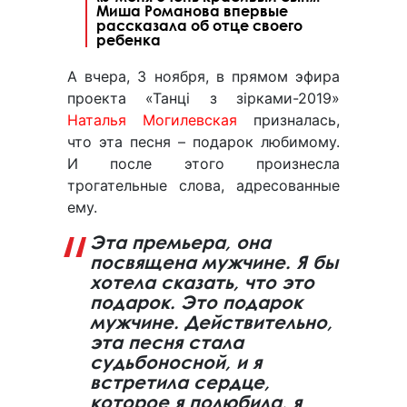
Миша Романова впервые
рассказала об отце своего
ребенка
А вчера, 3 ноября, в прямом эфира
проекта «Танці з зірками-2019»
Наталья Могилевская
призналась,
что эта песня – подарок любимому.
И после этого произнесла
трогательные слова, адресованные
ему.
Эта премьера, она
посвящена мужчине. Я бы
хотела сказать, что это
подарок. Это подарок
мужчине. Действительно,
эта песня стала
судьбоносной, и я
встретила сердце,
которое я полюбила, я