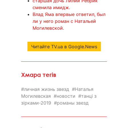
старшая дочь Лилии Ребрик
сменила имидж.
Влад Яма впервые ответил, был
ли у него роман с Натальей
Могилевской.
Читайте TV.ua в Google.News
Хмара тегів
личная жизнь звезд
Наталья
Могилевская
новости
танці з
зірками-2019
романы звезд