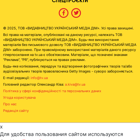
СПЕЦПРОЄКТИ
© 2025, ТОВ «ВИДАВНИЦТВО УКРАЇНСЬКИЙ МЕДІА ДІМ». Усі права захищені.
Всі права на матеріали, опубліковані на даному ресурсі, належать ТОВ
«ВИДАВНИЦТВО УКРАЇНСЬКИЙ МЕДІА ДІМ». Будь-яке використання
матеріалів без письмового дозволу ТОВ «ВИДАВНИЦТВО УКРАЇНСЬКИЙ МЕДІА
ДІМ» заборонено. При правомірному використанні матеріалів даного ресурсу
гіперпосилання на tv.ua є обов'язковим. Матеріали, що позначені знаками
"Реклама", "PR", публікуються на правах реклами.
Будь-яке копіювання, передрук та відтворення фотографічних творів та/або
аудіовізуальних творів правовласника Getty Images - суворо забороняється.
E-mail редакції:
info@tv.ua
Головний редактор Олександр Ківа:
a.kiva@tv.ua
Політика у сфері конфіденційності та персональних даних
Угода користувача
Про нас
Редакція сайту
x
Для удобства пользования сайтом используются