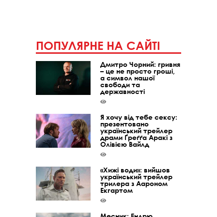
ПОПУЛЯРНЕ НА САЙТІ
Дмитро Чорний: гривня
– це не просто гроші,
а символ нашої
свободи та
державності
Я хочу від тебе сексу:
презентовано
український трейлер
драми Ґреґґа Аракі з
Олівією Вайлд
«Хижі води»: вийшов
український трейлер
трилера з Аароном
Екгартом
Месник: Ендрю