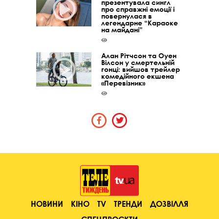
презентувала сингл
про справжні емоції і
повернулася в
легендарне “Караоке
на майдані”
Алан Рітчсон та Оуен
Вілсон у смертельній
гонці: вийшов трейлер
комедійного екшена
«Перевізник»
НОВИНИ
КІНО
TV
ТРЕНДИ
ДОЗВІЛЛЯ