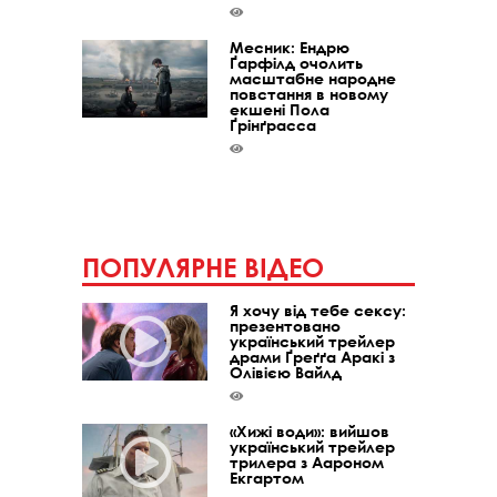
Месник: Ендрю
Ґарфілд очолить
масштабне народне
повстання в новому
екшені Пола
Ґрінґрасса
ПОПУЛЯРНЕ ВІДЕО
Я хочу від тебе сексу:
презентовано
український трейлер
драми Ґреґґа Аракі з
Олівією Вайлд
«Хижі води»: вийшов
український трейлер
трилера з Аароном
Екгартом