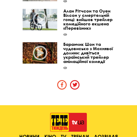
Алан Рітчсон та Оуен
Вілсон у смертельній
гонці: вийшов трейлер
комедійного екшена
«Перевізник»
Баранчик Шон та
чудовисько з Мохнявої
долини: дивіться
український трейлер
анімаційної комедії
НОВИНИ
КІНО
TV
ТРЕНДИ
ДОЗВІЛЛЯ