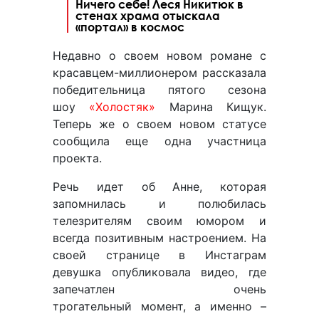
Ничего себе! Леся Никитюк в
стенах храма отыскала
«портал» в космос
Недавно о своем новом романе с
красавцем-миллионером рассказала
победительница пятого сезона
шоу
«Холостяк»
Марина Кищук.
Теперь же о своем новом статусе
сообщила еще одна участница
проекта.
Речь идет об Анне, которая
запомнилась и полюбилась
телезрителям своим юмором и
всегда позитивным настроением. На
своей странице в Инстаграм
девушка опубликовала видео, где
запечатлен очень
трогательный момент, а именно –