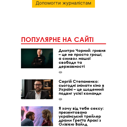
Допомогти журналістам
ПОПУЛЯРНЕ НА САЙТІ
Дмитро Чорний: гривня
– це не просто гроші,
а символ нашої
свободи та
державності
Сергій Степаненко:
сьогодні знімати кіно в
Україні – це щоденний
подвиг усієї команди
Я хочу від тебе сексу:
презентовано
український трейлер
драми Ґреґґа Аракі з
Олівією Вайлд