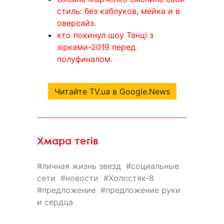
стиль: без каблуков, мейка и в
оверсайз.
кто покинул шоу Танці з
зірками-2019 перед
полуфиналом.
Читайте TV.ua в Google.News
Хмара тегів
личная жизнь звезд
социальные
сети
новости
Холостяк-8
предложение
предложение руки
и сердца