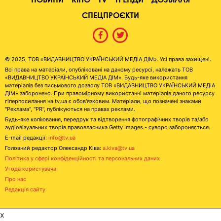
СПЕЦПРОЄКТИ
© 2025, ТОВ «ВИДАВНИЦТВО УКРАЇНСЬКИЙ МЕДІА ДІМ». Усі права захищені.
Всі права на матеріали, опубліковані на даному ресурсі, належать ТОВ
«ВИДАВНИЦТВО УКРАЇНСЬКИЙ МЕДІА ДІМ». Будь-яке використання
матеріалів без письмового дозволу ТОВ «ВИДАВНИЦТВО УКРАЇНСЬКИЙ МЕДІА
ДІМ» заборонено. При правомірному використанні матеріалів даного ресурсу
гіперпосилання на tv.ua є обов'язковим. Матеріали, що позначені знаками
"Реклама", "PR", публікуються на правах реклами.
Будь-яке копіювання, передрук та відтворення фотографічних творів та/або
аудіовізуальних творів правовласника Getty Images - суворо забороняється.
E-mail редакції:
info@tv.ua
Головний редактор Олександр Ківа:
a.kiva@tv.ua
Політика у сфері конфіденційності та персональних даних
Угода користувача
Про нас
Редакція сайту
x