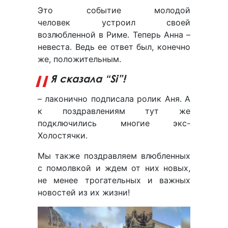
Это событие молодой
человек устроил своей
возлюбленной в Риме. Теперь Анна –
невеста. Ведь ее ответ был, конечно
же, положительным.
Я сказала “Si”!
– лаконично подписала ролик Аня. А
к поздравлениям тут же
подключились многие экс-
Холостячки.
Мы также поздравляем влюбленных
с помолвкой и ждем от них новых,
не менее трогательных и важных
новостей из их жизни!