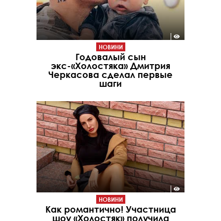
НОВИНИ
Годовалый сын
экс-«Холостяка» Дмитрия
Черкасова сделал первые
шаги
НОВИНИ
Как романтично! Участница
шоу «Холостяк» получила