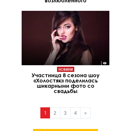
возлюбленного
НОВИНИ
Участница 8 сезона шоу
«Холостяк» поделилась
шикарными фото со
свадьбы
1
2
3
4
»