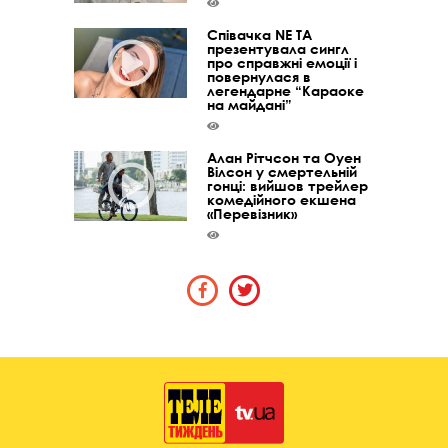
Співачка NE TA
презентувала сингл
про справжні емоції і
повернулася в
легендарне “Караоке
на майдані”
Алан Рітчсон та Оуен
Вілсон у смертельній
гонці: вийшов трейлер
комедійного екшена
«Перевізник»