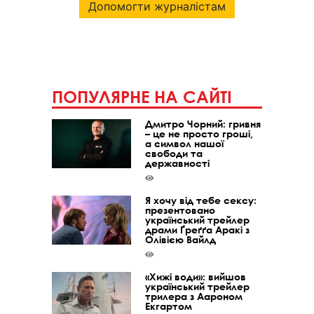
Допомогти журналістам
ПОПУЛЯРНЕ НА САЙТІ
Дмитро Чорний: гривня
– це не просто гроші,
а символ нашої
свободи та
державності
Я хочу від тебе сексу:
презентовано
український трейлер
драми Ґреґґа Аракі з
Олівією Вайлд
«Хижі води»: вийшов
український трейлер
трилера з Аароном
Екгартом