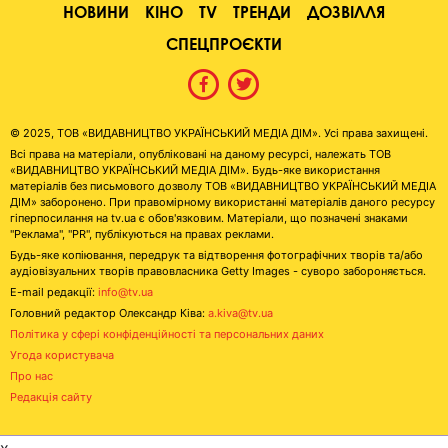
НОВИНИ
КІНО
TV
ТРЕНДИ
ДОЗВІЛЛЯ
СПЕЦПРОЄКТИ
© 2025, ТОВ «ВИДАВНИЦТВО УКРАЇНСЬКИЙ МЕДІА ДІМ». Усі права захищені.
Всі права на матеріали, опубліковані на даному ресурсі, належать ТОВ
«ВИДАВНИЦТВО УКРАЇНСЬКИЙ МЕДІА ДІМ». Будь-яке використання
матеріалів без письмового дозволу ТОВ «ВИДАВНИЦТВО УКРАЇНСЬКИЙ МЕДІА
ДІМ» заборонено. При правомірному використанні матеріалів даного ресурсу
гіперпосилання на tv.ua є обов'язковим. Матеріали, що позначені знаками
"Реклама", "PR", публікуються на правах реклами.
Будь-яке копіювання, передрук та відтворення фотографічних творів та/або
аудіовізуальних творів правовласника Getty Images - суворо забороняється.
E-mail редакції:
info@tv.ua
Головний редактор Олександр Ківа:
a.kiva@tv.ua
Політика у сфері конфіденційності та персональних даних
Угода користувача
Про нас
Редакція сайту
x