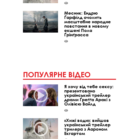
Месник: Ендрю
Ґарфілд очолить
масштабне народне
повстання в новому
екшені Пола
Ґрінґрасса
ПОПУЛЯРНЕ ВІДЕО
Я хочу від тебе сексу:
презентовано
український трейлер
драми Ґреґґа Аракі з
Олівією Вайлд
«Хижі води»: вийшов
український трейлер
трилера з Аароном
Екгартом