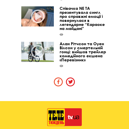
Співачка NE TA
презентувала сингл
про справжні емоції і
повернулася в
легендарне “Караоке
на майдані”
Алан Рітчсон та Оуен
Вілсон у смертельній
гонці: вийшов трейлер
комедійного екшена
«Перевізник»