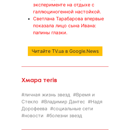
эксперименте на отдыхе с
галлюциногенной настойкой.
Светлана Тарабарова впервые
показала лицо сына Ивана:
папины глазки.
Читайте TV.ua в Google.News
Хмара тегів
личная жизнь звезд
Время и
Стекло
Владимир Дантес
Надя
Дорофеева
социальные сети
новости
болезни звезд