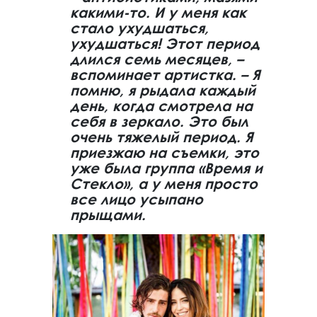
какими-то. И у меня как
стало ухудшаться,
ухудшаться! Этот период
длился семь месяцев, –
вспоминает артистка. – Я
помню, я рыдала каждый
день, когда смотрела на
себя в зеркало. Это был
очень тяжелый период. Я
приезжаю на съемки, это
уже была группа «Время и
Стекло», а у меня просто
все лицо усыпано
прыщами.