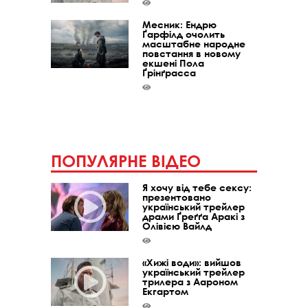
Месник: Ендрю
Ґарфілд очолить
масштабне народне
повстання в новому
екшені Пола
Ґрінґрасса
ПОПУЛЯРНЕ ВІДЕО
Я хочу від тебе сексу:
презентовано
український трейлер
драми Ґреґґа Аракі з
Олівією Вайлд
«Хижі води»: вийшов
український трейлер
трилера з Аароном
Екгартом