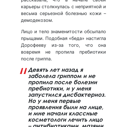
карьеры столкнулась с неприятной и
весьма серьезной болезнью кожи –
демодекозом.
Лицо и тело знаменитости обсыпало
прыщами. Подобная «беда» настигла
Дорофееву из-за того, что она
вовремя не пропила пребиотики
после гриппа.
Девять лет назад я
заболела гриппом и не
пропила после болезни
пребиотики, и у меня
запустился дисбактериоз.
Но у меня первые
проявления были на лице,
и мне начали классные
косметологи лечить лицо
– антибиотиками, мазями