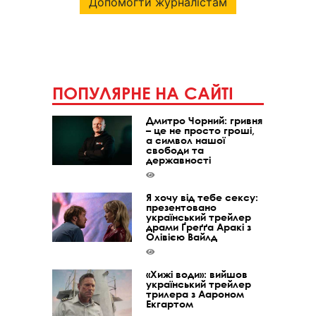
Допомогти журналістам
ПОПУЛЯРНЕ НА САЙТІ
Дмитро Чорний: гривня
– це не просто гроші,
а символ нашої
свободи та
державності
Я хочу від тебе сексу:
презентовано
український трейлер
драми Ґреґґа Аракі з
Олівією Вайлд
«Хижі води»: вийшов
український трейлер
трилера з Аароном
Екгартом