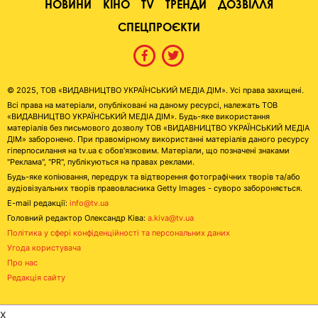
НОВИНИ
КІНО
TV
ТРЕНДИ
ДОЗВІЛЛЯ
СПЕЦПРОЄКТИ
© 2025, ТОВ «ВИДАВНИЦТВО УКРАЇНСЬКИЙ МЕДІА ДІМ». Усі права захищені.
Всі права на матеріали, опубліковані на даному ресурсі, належать ТОВ
«ВИДАВНИЦТВО УКРАЇНСЬКИЙ МЕДІА ДІМ». Будь-яке використання
матеріалів без письмового дозволу ТОВ «ВИДАВНИЦТВО УКРАЇНСЬКИЙ МЕДІА
ДІМ» заборонено. При правомірному використанні матеріалів даного ресурсу
гіперпосилання на tv.ua є обов'язковим. Матеріали, що позначені знаками
"Реклама", "PR", публікуються на правах реклами.
Будь-яке копіювання, передрук та відтворення фотографічних творів та/або
аудіовізуальних творів правовласника Getty Images - суворо забороняється.
E-mail редакції:
info@tv.ua
Головний редактор Олександр Ківа:
a.kiva@tv.ua
Політика у сфері конфіденційності та персональних даних
Угода користувача
Про нас
Редакція сайту
x