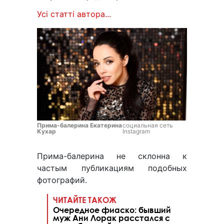
Усі статті автора...
Прима-балерина Екатерина
социальная сеть
Кухар
Instagram
Прима-балерина не склонна к
частым публикациям подобных
фотографий.
ЧИТАЙТЕ ТАКОЖ
Очередное фиаско: бывший
муж Ани Лорак расстался с