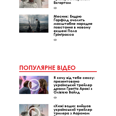
Екгартом
Месник: Ендрю
Ґарфілд очолить
масштабне народне
повстання в новому
екшені Пола
Ґрінґрасса
ПОПУЛЯРНЕ ВІДЕО
Я хочу від тебе сексу:
презентовано
український трейлер
драми Ґреґґа Аракі з
Олівією Вайлд
«Хижі води»: вийшов
український трейлер
трилера з Аароном