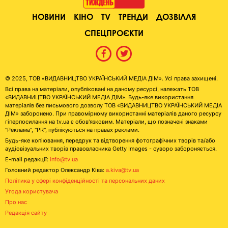
НОВИНИ
КІНО
TV
ТРЕНДИ
ДОЗВІЛЛЯ
СПЕЦПРОЄКТИ
© 2025, ТОВ «ВИДАВНИЦТВО УКРАЇНСЬКИЙ МЕДІА ДІМ». Усі права захищені.
Всі права на матеріали, опубліковані на даному ресурсі, належать ТОВ
«ВИДАВНИЦТВО УКРАЇНСЬКИЙ МЕДІА ДІМ». Будь-яке використання
матеріалів без письмового дозволу ТОВ «ВИДАВНИЦТВО УКРАЇНСЬКИЙ МЕДІА
ДІМ» заборонено. При правомірному використанні матеріалів даного ресурсу
гіперпосилання на tv.ua є обов'язковим. Матеріали, що позначені знаками
"Реклама", "PR", публікуються на правах реклами.
Будь-яке копіювання, передрук та відтворення фотографічних творів та/або
аудіовізуальних творів правовласника Getty Images - суворо забороняється.
E-mail редакції:
info@tv.ua
Головний редактор Олександр Ківа:
a.kiva@tv.ua
Політика у сфері конфіденційності та персональних даних
Угода користувача
Про нас
Редакція сайту