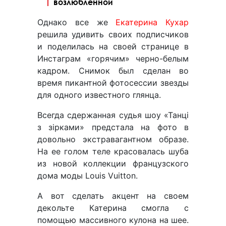
возлюбленной
Однако все же
Екатерина Кухар
решила удивить своих подписчиков
и поделилась на своей странице в
Инстаграм «горячим» черно-белым
кадром. Снимок был сделан во
время пикантной фотосессии звезды
для одного известного глянца.
Всегда сдержанная судья шоу «Танці
з зірками» предстала на фото в
довольно экстравагантном образе.
На ее голом теле красовалась шуба
из новой коллекции французского
дома моды Louis Vuitton.
А вот сделать акцент на своем
декольте Катерина смогла с
помощью массивного кулона на шее.