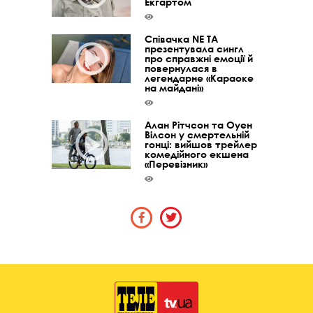
Екгартом
Співачка NE TA
презентувала сингл
про справжні емоції й
повернулася в
легендарне «Караоке
на майдані»
Алан Рітчсон та Оуен
Вілсон у смертельній
гонці: вийшов трейлер
комедійного екшена
«Перевізник»