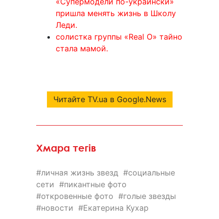
«Супермодели по-украински»
пришла менять жизнь в Школу
Леди.
солистка группы «Real O» тайно
стала мамой.
Читайте TV.ua в Google.News
Хмара тегів
личная жизнь звезд
социальные
сети
пикантные фото
откровенные фото
голые звезды
новости
Екатерина Кухар