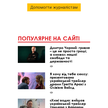
Допомогти журналістам
ПОПУЛЯРНЕ НА САЙТІ
Дмитро Чорний: гривня
– це не просто гроші,
а символ нашої
свободи та
державності
Я хочу від тебе сексу:
презентовано
український трейлер
драми Ґреґґа Аракі з
Олівією Вайлд
«Хижі води»: вийшов
український трейлер
трилера з Аароном