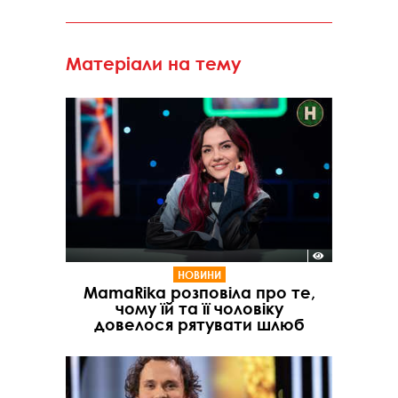
Матеріали на тему
НОВИНИ
MamaRika розповіла про те,
чому їй та її чоловіку
довелося рятувати шлюб