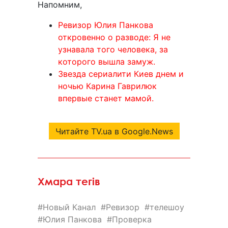
Напомним,
Ревизор Юлия Панкова
откровенно о разводе: Я не
узнавала того человека, за
которого вышла замуж.
Звезда сериалити Киев днем и
ночью Карина Гаврилюк
впервые станет мамой.
Читайте TV.ua в Google.News
Хмара тегів
Новый Канал
Ревизор
телешоу
Юлия Панкова
Проверка