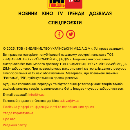
НОВИНИ
КІНО
TV
ТРЕНДИ
ДОЗВІЛЛЯ
СПЕЦПРОЄКТИ
© 2025, ТОВ «ВИДАВНИЦТВО УКРАЇНСЬКИЙ МЕДІА ДІМ». Усі права захищені.
Всі права на матеріали, опубліковані на даному ресурсі, належать ТОВ
«ВИДАВНИЦТВО УКРАЇНСЬКИЙ МЕДІА ДІМ». Будь-яке використання
матеріалів без письмового дозволу ТОВ «ВИДАВНИЦТВО УКРАЇНСЬКИЙ МЕДІА
ДІМ» заборонено. При правомірному використанні матеріалів даного ресурсу
гіперпосилання на tv.ua є обов'язковим. Матеріали, що позначені знаками
"Реклама", "PR", публікуються на правах реклами.
Будь-яке копіювання, передрук та відтворення фотографічних творів та/або
аудіовізуальних творів правовласника Getty Images - суворо забороняється.
E-mail редакції:
info@tv.ua
Головний редактор Олександр Ківа:
a.kiva@tv.ua
Політика у сфері конфіденційності та персональних даних
Угода користувача
Про нас
Редакція сайту