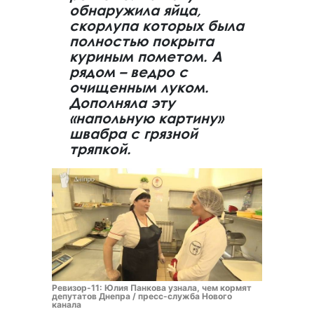
обнаружила яйца,
скорлупа которых была
полностью покрыта
куриным пометом. А
рядом – ведро с
очищенным луком.
Дополняла эту
«напольную картину»
швабра с грязной
тряпкой.
Ревизор-11: Юлия Панкова узнала, чем кормят
депутатов Днепра / пресс-служба Нового
канала