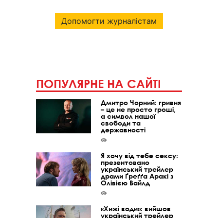
Допомогти журналістам
ПОПУЛЯРНЕ НА САЙТІ
Дмитро Чорний: гривня
– це не просто гроші,
а символ нашої
свободи та
державності
Я хочу від тебе сексу:
презентовано
український трейлер
драми Ґреґґа Аракі з
Олівією Вайлд
«Хижі води»: вийшов
український трейлер