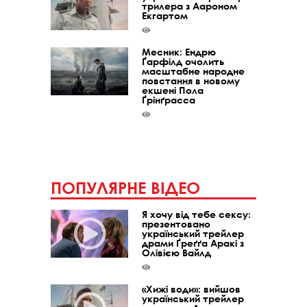
трилера з Аароном
Екгартом
Месник: Ендрю
Ґарфілд очолить
масштабне народне
повстання в новому
екшені Пола
Ґрінґрасса
ПОПУЛЯРНЕ ВІДЕО
Я хочу від тебе сексу:
презентовано
український трейлер
драми Ґреґґа Аракі з
Олівією Вайлд
«Хижі води»: вийшов
український трейлер