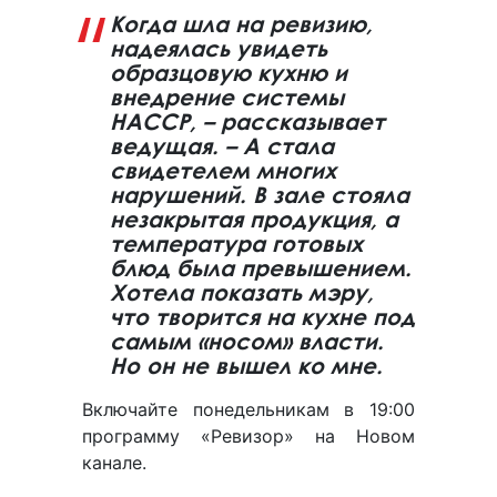
Когда шла на ревизию,
надеялась увидеть
образцовую кухню и
внедрение системы
HACCP, – рассказывает
ведущая. – А стала
свидетелем многих
нарушений. В зале стояла
незакрытая продукция, а
температура готовых
блюд была превышением.
Хотела показать мэру,
что творится на кухне под
самым «носом» власти.
Но он не вышел ко мне.
Включайте понедельникам в 19:00
программу «Ревизор» на Новом
канале.