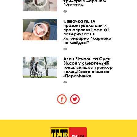
трилера з Аароном
Екгартом
Співачка NE TA
презентувала сингл
про справжні емоції і
повернулася в
легендарне “Караоке
на майдані”
Алан Рітчсон та Оуен
Вілсон у смертельній
гонці: вийшов трейлер
комедійного екшена
«Перевізник»