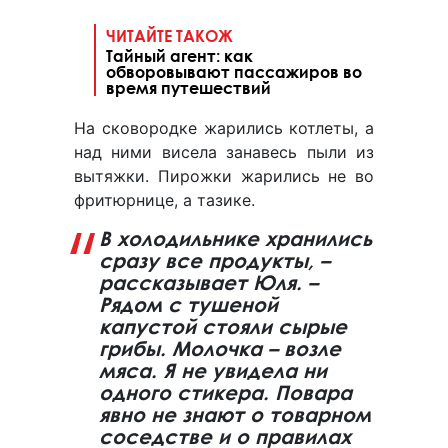
ЧИТАЙТЕ ТАКОЖ
Тайный агент: как
обворовывают пассажиров во
время путешествий
На сковородке жарились котлеты, а
над ними висела занавесь пыли из
вытяжки. Пирожки жарились не во
фритюрнице, а тазике.
В холодильнике хранились
сразу все продукты, –
рассказывает Юля. –
Рядом с тушеной
капустой стояли сырые
грибы. Молочка – возле
мяса. Я не увидела ни
одного стикера. Повара
явно не знают о товарном
соседстве и о правилах