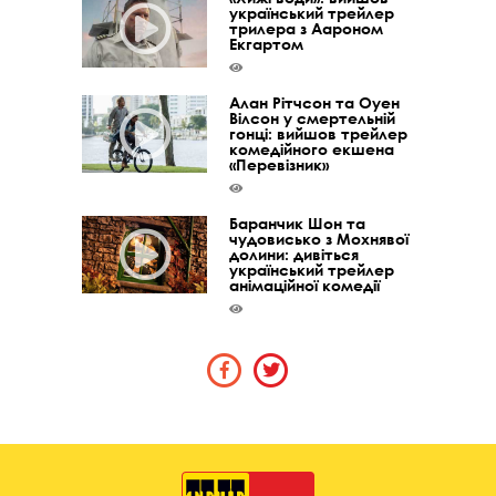
український трейлер
трилера з Аароном
Екгартом
Алан Рітчсон та Оуен
Вілсон у смертельній
гонці: вийшов трейлер
комедійного екшена
«Перевізник»
Баранчик Шон та
чудовисько з Мохнявої
долини: дивіться
український трейлер
анімаційної комедії