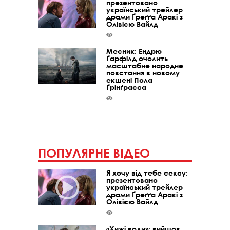
презентовано
український трейлер
драми Ґреґґа Аракі з
Олівією Вайлд
Месник: Ендрю
Ґарфілд очолить
масштабне народне
повстання в новому
екшені Пола
Ґрінґрасса
ПОПУЛЯРНЕ ВІДЕО
Я хочу від тебе сексу:
презентовано
український трейлер
драми Ґреґґа Аракі з
Олівією Вайлд
«Хижі води»: вийшов