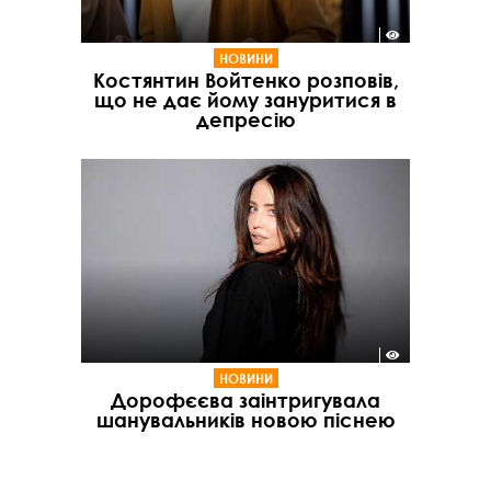
НОВИНИ
Костянтин Войтенко розповів,
що не дає йому зануритися в
депресію
НОВИНИ
Дорофєєва заінтригувала
шанувальників новою піснею