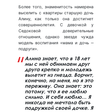
Более того, знаменитость намерена
выселить с квартиры старшую дочь
Алину, как только она достигнет
совершеннолетия. С девочкой у
Седоковой доверительные
отношения, однако звезде чужда
модель воспитания «мама и дочь ‒
подруги».
Алина знает, что в 18 лет
мы с ней обнимаем друг
друга крепко и молодежь
вылетит из гнезда. Ворчит,
конечно, на меня, но я это
переживу. Она знает: это
потому, что я ее люблю
сильно. И себя люблю… Я
никогда не мечтала быть
подружкой своей дочке. Я