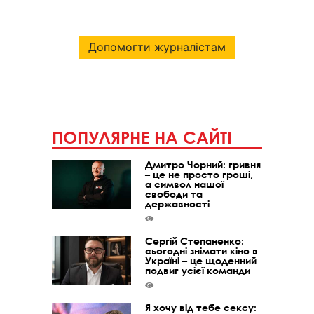
Допомогти журналістам
ПОПУЛЯРНЕ НА САЙТІ
Дмитро Чорний: гривня
– це не просто гроші,
а символ нашої
свободи та
державності
Сергій Степаненко:
сьогодні знімати кіно в
Україні – це щоденний
подвиг усієї команди
Я хочу від тебе сексу: