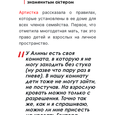
знаменитым актером
Артистка
рассказала о правилах,
которые установлены в ее доме для
всех членов семейства. Первое, что
отметила многодетная мать, так это
право детей и взрослых на личное
пространство.
У Алины есть своя
комната, в которую я не
могу заходить без стука
(ну разве что пару раз в
гневе). В нашу комнату
дети тоже не могут зайти,
не постучав. На взрослую
кровать можно только с
разрешения. Точно так
же, как и я спрашиваю,
можно ли мне присесть