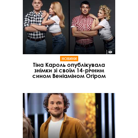
НОВИНИ
Тіна Кароль опублікувала
знімки зі своїм 14-річним
сином Веніаміном Огіром