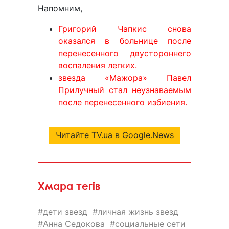
Напомним,
Григорий Чапкис снова
оказался в больнице после
перенесенного двустороннего
воспаления легких.
звезда «Мажора» Павел
Прилучный стал неузнаваемым
после перенесенного избиения.
Читайте TV.ua в Google.News
Хмара тегів
дети звезд
личная жизнь звезд
Анна Седокова
социальные сети