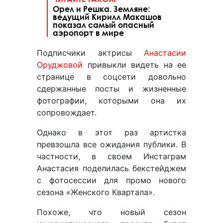
Орел и Решка. Земляне:
ведущий Кирилл Макашов
показал самый опасный
аэропорт в мире
Подписчики актрисы
Анастасии
Оруджовой
привыкли видеть на ее
странице в соцсети довольно
сдержанные посты и жизненные
фотографии, которыми она их
сопровождает.
Однако в этот раз артистка
превзошла все ожидания публики. В
частности, в своем Инстаграм
Анастасия поделилась бекстейджем
с фотосессии для промо нового
сезона «Женского Квартала».
Похоже, что новый сезон