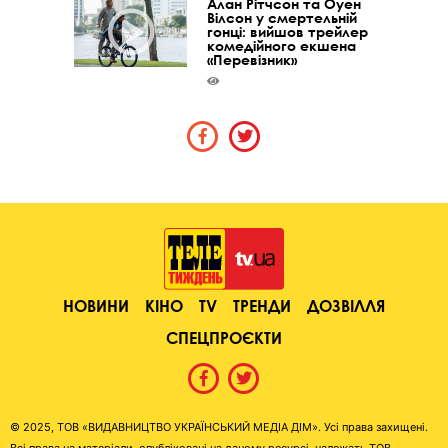
Алан Рітчсон та Оуен
Вілсон у смертельній
гонці: вийшов трейлер
комедійного екшена
«Перевізник»
НОВИНИ
КІНО
TV
ТРЕНДИ
ДОЗВІЛЛЯ
СПЕЦПРОЄКТИ
© 2025, ТОВ «ВИДАВНИЦТВО УКРАЇНСЬКИЙ МЕДІА ДІМ». Усі права захищені.