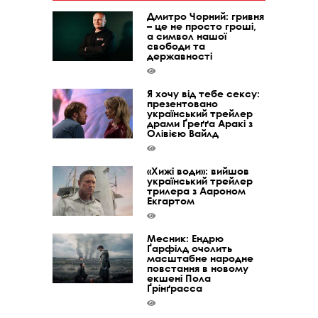
Дмитро Чорний: гривня
– це не просто гроші,
а символ нашої
свободи та
державності
Я хочу від тебе сексу:
презентовано
український трейлер
драми Ґреґґа Аракі з
Олівією Вайлд
«Хижі води»: вийшов
український трейлер
трилера з Аароном
Екгартом
Месник: Ендрю
Ґарфілд очолить
масштабне народне
повстання в новому
екшені Пола
Ґрінґрасса