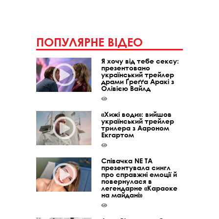
ПОПУЛЯРНЕ ВІДЕО
Я хочу від тебе сексу:
презентовано
український трейлер
драми Ґреґґа Аракі з
Олівією Вайлд
«Хижі води»: вийшов
український трейлер
трилера з Аароном
Екгартом
Співачка NE TA
презентувала сингл
про справжні емоції й
повернулася в
легендарне «Караоке
на майдані»