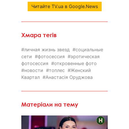
Читайте TV.ua в Google.News
Хмара тегів
личная жизнь звезд
социальные
сети
фотосессия
эротическая
фотосессия
откровенные фото
новости
топлес
Женский
Квартал
Анастасія Оруджова
Матеріали на тему