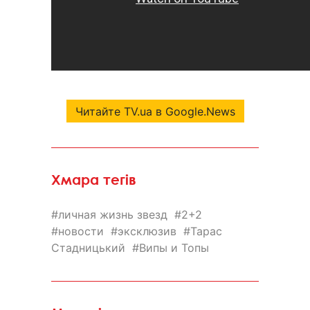
Читайте TV.ua в Google.News
Хмара тегів
личная жизнь звезд
2+2
новости
эксклюзив
Тарас
Стадницький
Випы и Топы