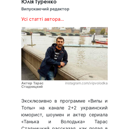
Юлія Туренко
Випускаючий редактор
Усі статті автора...
Актер Тарас
instagram.com/vipvolodka
Стадницкий
Эксклюзивно в программе «Випы и
Топы» на канале 2+2 украинский
юморист, шоумен и актер сериала
«Танька и Володька» Тарас
Стадницкий рассказал, как попал в