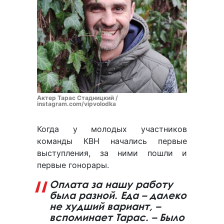
Актер Тарас Стадницкий /
instagram.com/vipvolodka
Когда у молодых участников
команды КВН начались первые
выступления, за ними пошли и
первые гонорары.
Оплата за нашу работу
была разной. Еда – далеко
не худший вариант, –
вспоминает Тарас. – Было