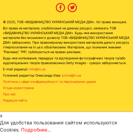
© 2025, ТОВ «ВИДАВНИЦТВО УКРАЇНСЬКИЙ МЕДІА ДІМ». Усі права захищені.
Всі права на матеріали, опубліковані на даному ресурсі, належать ТОВ
«ВИДАВНИЦТВО УКРАЇНСЬКИЙ МЕДІА ДІМ». Будь-яке використання
матеріалів без письмового дозволу ТОВ «ВИДАВНИЦТВО УКРАЇНСЬКИЙ МЕДІА
ДІМ» заборонено. При правомірному використанні матеріалів даного ресурсу
гіперпосилання на tv.ua є обов'язковим. Матеріали, що позначені знаками
"Реклама", "PR", публікуються на правах реклами.
Будь-яке копіювання, передрук та відтворення фотографічних творів та/або
аудіовізуальних творів правовласника Getty Images - суворо забороняється.
E-mail редакції:
info@tv.ua
Головний редактор Олександр Ківа:
a.kiva@tv.ua
Політика у сфері конфіденційності та персональних даних
Угода користувача
Про нас
Редакція сайту
x
Для удобства пользования сайтом используются
Cookies.
Подробнее...