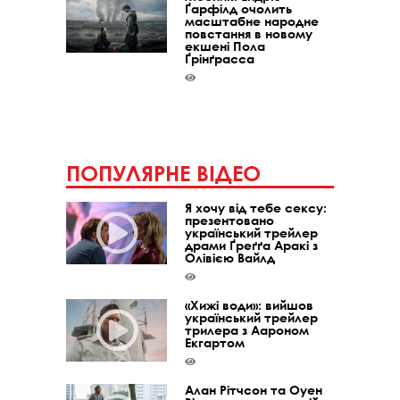
Ґарфілд очолить
масштабне народне
повстання в новому
екшені Пола
Ґрінґрасса
ПОПУЛЯРНЕ ВІДЕО
Я хочу від тебе сексу:
презентовано
український трейлер
драми Ґреґґа Аракі з
Олівією Вайлд
«Хижі води»: вийшов
український трейлер
трилера з Аароном
Екгартом
Алан Рітчсон та Оуен