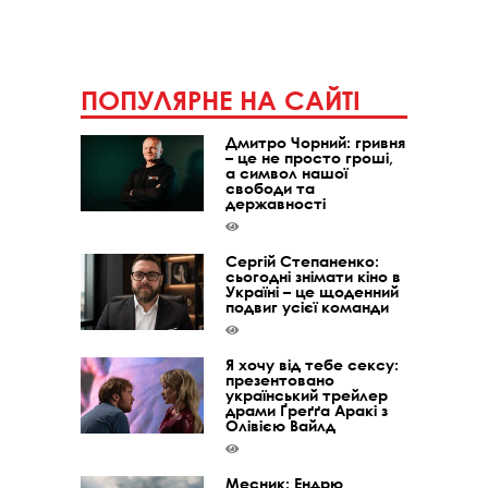
ПОПУЛЯРНЕ НА САЙТІ
Дмитро Чорний: гривня
– це не просто гроші,
а символ нашої
свободи та
державності
Сергій Степаненко:
сьогодні знімати кіно в
Україні – це щоденний
подвиг усієї команди
Я хочу від тебе сексу:
презентовано
український трейлер
драми Ґреґґа Аракі з
Олівією Вайлд
Месник: Ендрю