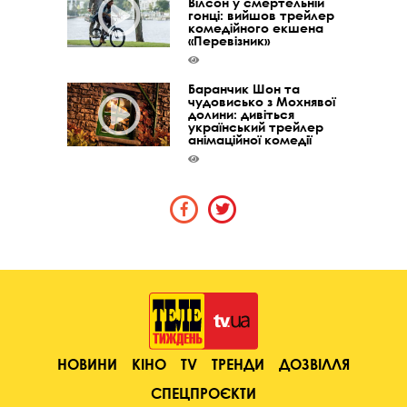
Вілсон у смертельній
гонці: вийшов трейлер
комедійного екшена
«Перевізник»
Баранчик Шон та
чудовисько з Мохнявої
долини: дивіться
український трейлер
анімаційної комедії
НОВИНИ
КІНО
TV
ТРЕНДИ
ДОЗВІЛЛЯ
СПЕЦПРОЄКТИ