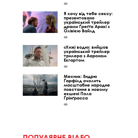
Я хочу від тебе сексу:
презентовано
український трейлер
драми Ґреґґа Аракі з
Олівією Вайлд
«Хижі води»: вийшов
український трейлер
трилера з Аароном
Екгартом
Месник: Ендрю
Ґарфілд очолить
масштабне народне
повстання в новому
екшені Пола
Ґрінґрасса
ПОПУЛЯРНЕ ВІДЕО