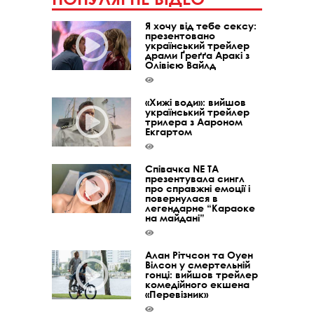
Я хочу від тебе сексу:
презентовано
український трейлер
драми Ґреґґа Аракі з
Олівією Вайлд
«Хижі води»: вийшов
український трейлер
трилера з Аароном
Екгартом
Співачка NE TA
презентувала сингл
про справжні емоції і
повернулася в
легендарне “Караоке
на майдані”
Алан Рітчсон та Оуен
Вілсон у смертельній
гонці: вийшов трейлер
комедійного екшена
«Перевізник»