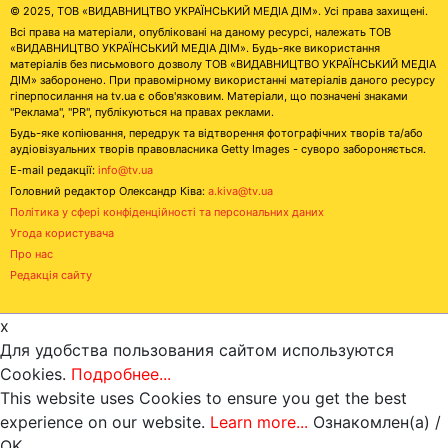
© 2025, ТОВ «ВИДАВНИЦТВО УКРАЇНСЬКИЙ МЕДІА ДІМ». Усі права захищені.
Всі права на матеріали, опубліковані на даному ресурсі, належать ТОВ
«ВИДАВНИЦТВО УКРАЇНСЬКИЙ МЕДІА ДІМ». Будь-яке використання
матеріалів без письмового дозволу ТОВ «ВИДАВНИЦТВО УКРАЇНСЬКИЙ МЕДІА
ДІМ» заборонено. При правомірному використанні матеріалів даного ресурсу
гіперпосилання на tv.ua є обов'язковим. Матеріали, що позначені знаками
"Реклама", "PR", публікуються на правах реклами.
Будь-яке копіювання, передрук та відтворення фотографічних творів та/або
аудіовізуальних творів правовласника Getty Images - суворо забороняється.
E-mail редакції:
info@tv.ua
Головний редактор Олександр Ківа:
a.kiva@tv.ua
Політика у сфері конфіденційності та персональних даних
Угода користувача
Про нас
Редакція сайту
x
Для удобства пользования сайтом используются
Cookies.
Подробнее...
This website uses Cookies to ensure you get the best
experience on our website.
Learn more...
Ознакомлен(а) /
OK