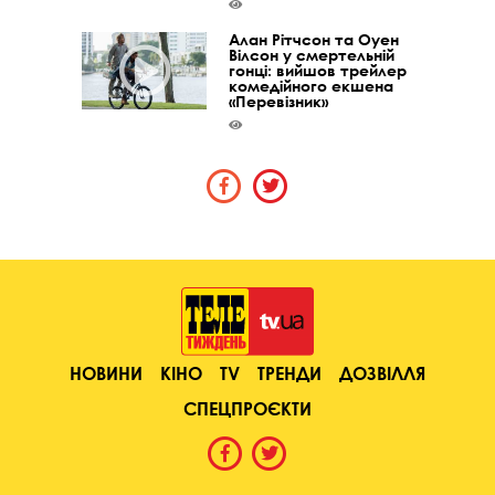
Алан Рітчсон та Оуен
Вілсон у смертельній
гонці: вийшов трейлер
комедійного екшена
«Перевізник»
НОВИНИ
КІНО
TV
ТРЕНДИ
ДОЗВІЛЛЯ
СПЕЦПРОЄКТИ