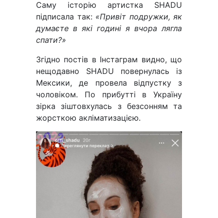
Саму історію артистка SHADU
підписала так:
«Привіт подружки, як
думаєте в які годині я вчора лягла
спати?»
Згідно постів в Інстаграм видно, що
нещодавно SHADU повернулась із
Мексики, де провела відпустку з
чоловіком. По прибутті в Україну
зірка зіштовхулась з безсонням та
жорсткою акліматизацією.