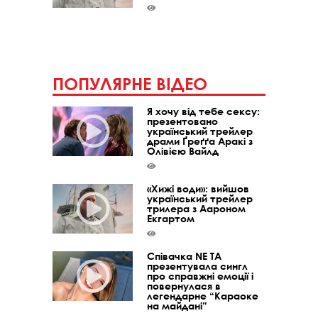
ПОПУЛЯРНЕ ВІДЕО
Я хочу від тебе сексу:
презентовано
український трейлер
драми Ґреґґа Аракі з
Олівією Вайлд
«Хижі води»: вийшов
український трейлер
трилера з Аароном
Екгартом
Співачка NE TA
презентувала сингл
про справжні емоції і
повернулася в
легендарне “Караоке
на майдані”