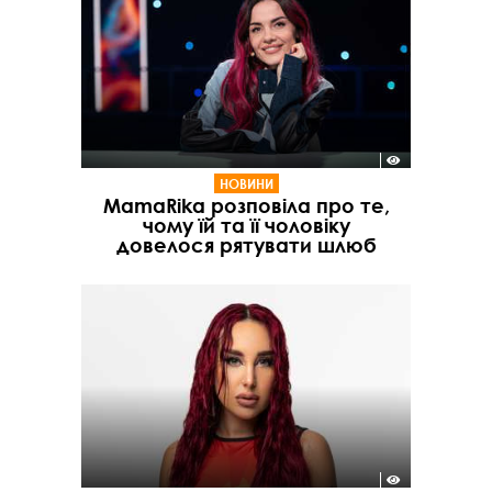
НОВИНИ
MamaRika розповіла про те,
чому їй та її чоловіку
довелося рятувати шлюб