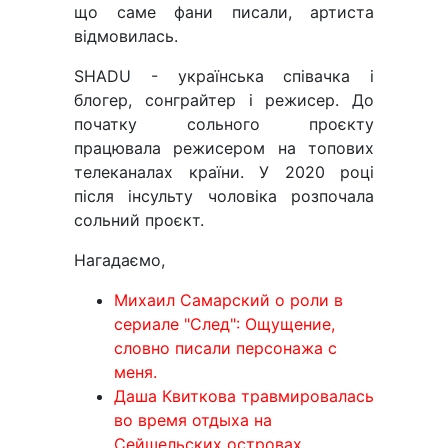
що саме фани писали, артиста
відмовилась.
SHADU - українська співачка і
блогер, сонграйтер і режисер. До
початку сольного проєкту
працювала режисером на топових
телеканалах країни. У 2020 році
після інсульту чоловіка розпочала
сольний проєкт.
Нагадаємо,
Михаил Самарский о роли в
сериале "След": Ощущение,
словно писали персонажа с
меня.
Даша Квиткова травмировалась
во время отдыха на
Сейшельских островах.