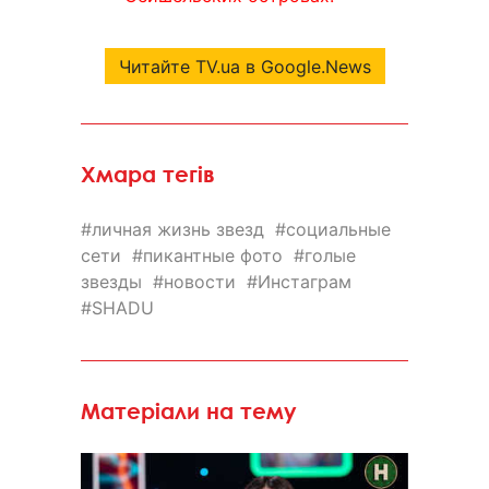
Читайте TV.ua в Google.News
Хмара тегів
личная жизнь звезд
социальные
сети
пикантные фото
голые
звезды
новости
Инстаграм
SHADU
Матеріали на тему