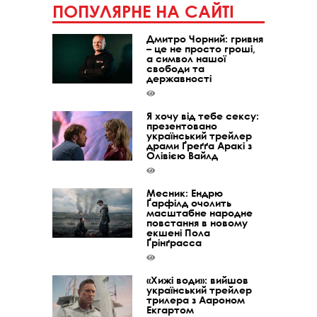
ПОПУЛЯРНЕ НА САЙТІ
Дмитро Чорний: гривня
– це не просто гроші,
а символ нашої
свободи та
державності
Я хочу від тебе сексу:
презентовано
український трейлер
драми Ґреґґа Аракі з
Олівією Вайлд
Месник: Ендрю
Ґарфілд очолить
масштабне народне
повстання в новому
екшені Пола
Ґрінґрасса
«Хижі води»: вийшов
український трейлер
трилера з Аароном
Екгартом