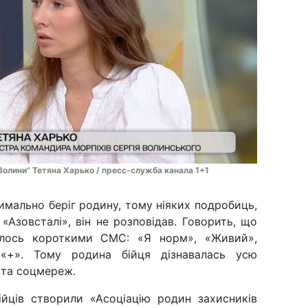
Волини" Тетяна Харько / пресс-служба канала 1+1
имально беріг родину, тому ніяких подробиць,
«Азовсталі», він не розповідав. Говорить, що
алось короткими СМС: «Я норм», «Живий»,
 «+». Тому родина бійця дізнавалась усю
 та соцмереж.
ійців створили «Асоціацію родин захисників