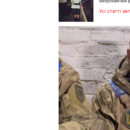
Випускаючий 
Усі статті авт