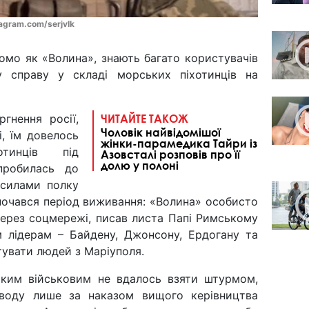
tagram.com/serjvlk
домо як «Волина», знають багато користувачів
у справу у складі морських піхотинців на
гнення росії,
ЧИТАЙТЕ ТАКОЖ
Чоловік найвідомішої
, їм довелось
жінки-парамедика Тайри із
отинців під
Азовсталі розповів про її
долю у полоні
пробилась до
 силами полку
 почався період виживання: «Волина» особисто
через соцмережі, писав листа Папі Римському
м лідерам – Байдену, Джонсону, Ердогану та
увати людей з Маріуполя.
ським військовим не вдалось взяти штурмом,
аводу лише за наказом вищого керівництва