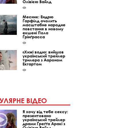
Олівією Вайлд
Месник: Ендрю
Ґарфілд очолить
масштабне народне
повстання в новому
екшені Пола
Ґрінґрасса
«Хижі води»: вийшов
український трейлер
трилера з Аароном
Екгартом
УЛЯРНЕ ВІДЕО
Я хочу від тебе сексу:
презентовано
український трейлер
драми Ґреґґа Аракі з
Олівією Вайлд