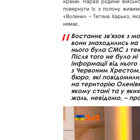
країни. Наразі родини військ
повернути їх з полону живими
«Волини» – Тетяна Харько, яка
немає.
Востаннє зв'язок з м
вони знаходились на 
нього була СМС з тек
Після того не було ні
інформації від нього
з Червоним Хрестом,
бюро, які повідомили
на територію Оленівк
якому стані та у яки
жаль, невідомо, – п