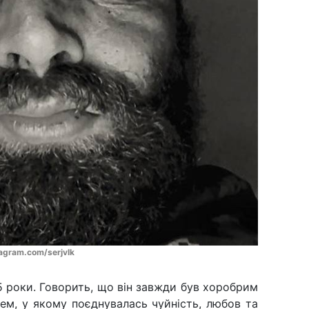
tagram.com/serjvlk
,5 роки. Говорить, що він завжди був хоробрим
ем, у якому поєднувалась чуйність, любов та