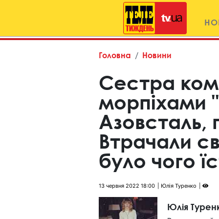
НО
Головна
Новини
Сестра ко
морпіхами "
Азовсталь, 
Втрачали св
було чого ї
13 червня 2022 18:00
Юлія Туренко
Юлія Турен