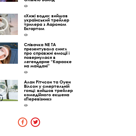
«Хижі води»: вийшов
український трейлер
трилера з Аароном
Екгартом
Співачка NE TA
презентувала сингл
про справжні емоції і
повернулася в
легендарне “Караоке
на майдані”
Алан Рітчсон та Оуен
Вілсон у смертельній
гонці: вийшов трейлер
комедійного екшена
«Перевізник»