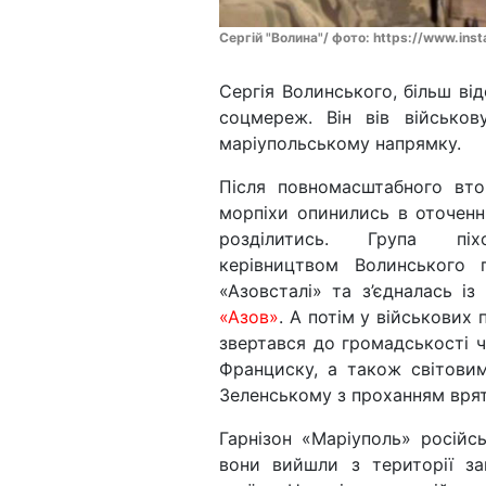
Сергій "Волина"/ фото: https://www.ins
Сергія Волинського, більш ві
соцмереж. Він вів військов
маріупольському напрямку.
Після повномасштабного втор
морпіхи опинились в оточенні
розділитись. Група піх
керівництвом Волинського 
«Азовсталі» та з’єдналась із
«Азов»
. А потім у військових
звертався до громадськості 
Франциску, а також світови
Зеленському з проханням врят
Гарнізон «Маріуполь» росій
вони вийшли з території з