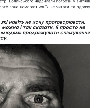
естрі Волинського надсилали погрози у вигляді
оте вона намагається їх не читати та одразу
 які навіть не хочу проговорювати.
, можна і так сказати. Я просто не
«людям» продовжувати спілкування
нсу.