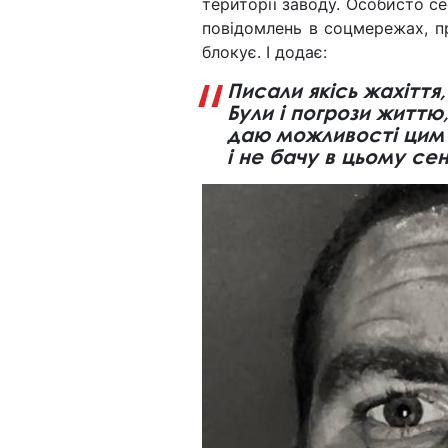
території заводу. Особисто с
повідомлень в соцмережах, пр
блокує. І додає:
Писали якісь жахіття,
Були і погрози життю
даю можливості цим 
і не бачу в цьому се