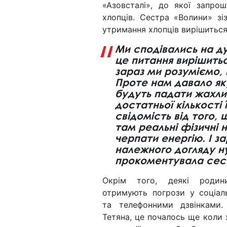
«Азовсталі», до якої запро
хлопців. Сестра «Волини» зі
утримання хлопців вирішитьс
Ми сподівались на д
це питання вирішиться
зараз ми розуміємо,
Проте нам давало яку
будуть падати жахлив
достатньої кількості ї
свідомість від того, щ
там реальні фізичні 
черпати енергію. І за
належного догляду ну
прокоментувала сес
Окрім того, деякі родин
отримують погрози у соціа
та телефонними дзвінками.
Тетяна, це почалось ще коли 