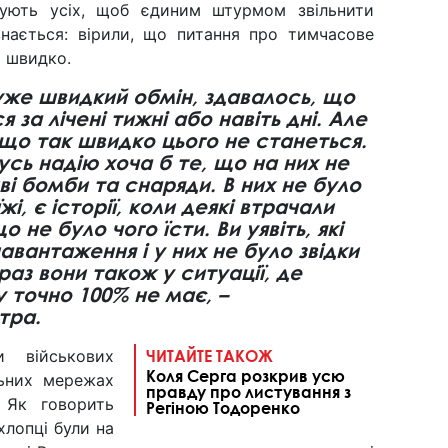
шують усіх, щоб єдиним штурмом звільнити
знається: вірили, що питання про тимчасове
я швидко.
уже швидкий обмін, здавалось, що
 за лічені тижні або навіть дні. Але
 що так швидко цього не станеться.
сь надію хоча б те, що на них не
і бомби та снаряди. В них не було
жі, є історії, коли деякі втрачали
о не було чого їсти. Ви уявіть, які
навантаження і у них не було звідки
раз вони також у ситуації, де
 точно 100% не має, –
тра.
и військових
ЧИТАЙТЕ ТАКОЖ
Коля Серга розкрив усю
льних мережах
правду про листування з
 Як говорить
Регіною Тодоренко
хлопці були на