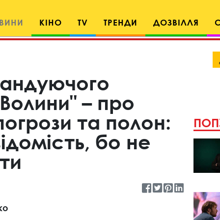
ВИНИ
КІНО
TV
ТРЕНДИ
ДОЗВІЛЛЯ
мандуючого
Волини" – про
погрози та полон:
ПОП
ідомість, бо не
сти
ко