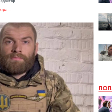
редактор
ора...
ПОП