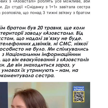
ових з «Азовсталі» роблять усе можливе, аби
. До студії «Сніданку з 1+1» завітала сестра
 розповіла, що понад 3 тижні зв’язку з братом
оїм братом був 20 травня, ще коли
території заводу «Азовсталь». Від
стом, що надалі зв’язку не буде.
 телефонних дзвінків, ні СМС, ніякої
 особисто не було. Ми спілкувались
 з Національним інформаційним
, що він евакуйований з «Азовсталі»
и. Де він знаходиться зараз, у
х умовах їх утримують – нам, на
рокоментувала сестра.