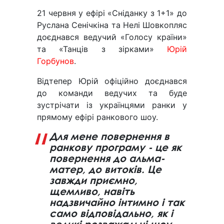
21 червня у ефірі «Сніданку з 1+1» до
Руслана Сенічкіна та Нелі Шовкопляс
доєднався ведучий «Голосу країни»
та «Танців з зірками»
Юрій
Горбунов
.
Відтепер Юрій офіційно доєднався
до команди ведучих та буде
зустрічати із українцями ранки у
прямому ефірі ранкового шоу.
Для мене повернення в
ранкову програму - це як
повернення до альма-
матер, до витоків. Це
завжди приємно,
щемливо, навіть
надзвичайно інтимно і так
само відповідально, як і