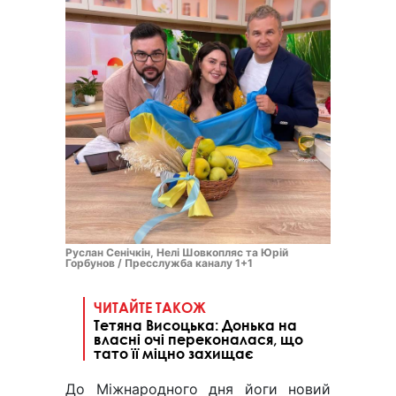
Руслан Сенічкін, Нелі Шовкопляс та Юрій
Горбунов / Пресслужба каналу 1+1
ЧИТАЙТЕ ТАКОЖ
Тетяна Висоцька: Донька на
власні очі переконалася, що
тато її міцно захищає
До Міжнародного дня йоги новий