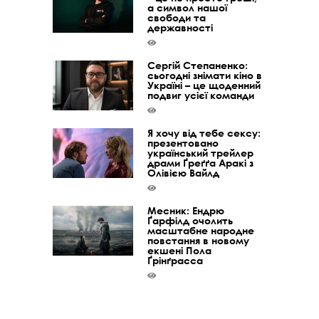
а символ нашої
свободи та
державності
Сергій Степаненко:
сьогодні знімати кіно в
Україні – це щоденний
подвиг усієї команди
Я хочу від тебе сексу:
презентовано
український трейлер
драми Ґреґґа Аракі з
Олівією Вайлд
Месник: Ендрю
Ґарфілд очолить
масштабне народне
повстання в новому
екшені Пола
Ґрінґрасса