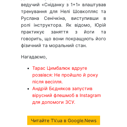
ведучий «Сніданку з 1+1» влаштував
тренування для Нелі Шовкопляс та
Руслана Сенічкіна, виступивши в
ролі інструктора. Як відомо, Юрій
практикує заняття з йоги та
говорить, що вони покращують його
фізичний та моральний стан.
Нагадаємо,
Тарас Цимбалюк вдруге
розвівся: Не пройшло й року
після весілля.
Андрій Бєдняков запустив
вірусний флешмоб в Instagram
для допомоги ЗСУ.
Читайте TV.ua в Google.News