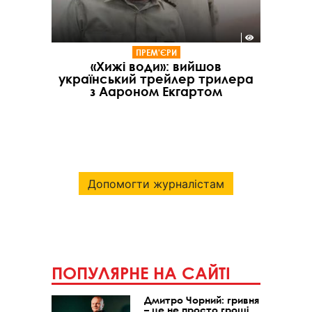
ПРЕМ'ЄРИ
«Хижі води»: вийшов
український трейлер трилера
з Аароном Екгартом
Допомогти журналістам
ПОПУЛЯРНЕ НА САЙТІ
Дмитро Чорний: гривня
– це не просто гроші,