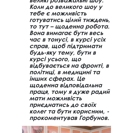
великі розважальні шоу.
Коли до великого шоу у
тебе є можливість
готуватись цілий тиждень,
то тут – щоденна робота.
Вона вимагає бути весь
час в тонусі, в курсі усіх
справ, щоб підтримати
будь-яку тему, бути в
курсі усього, що
відбувається на фронті, в
політиці, в медицині та
інших сферах. Це
щоденна відповідальна
праця, тому я дуже радий
мати можливість
приєднатись до своїх
колег та бути корисним, -
прокоментував Горбунов.