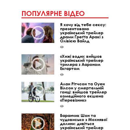
ПОПУЛЯРНЕ ВІДЕО
Я хочу від тебе сексу:
презентовано
український трейлер
драми Ґреґґа Аракі з
Олівією Вайлд
«Хижі води»: вийшов
український трейлер
трилера з Аароном
Екгартом
Алан Рітчсон та Оуен
Вілсон у смертельній
гонці: вийшов трейлер
комедійного екшена
«Перевізник»
Баранчик Шон та
чудовисько з Мохнявої
долини: дивіться
український трейлер