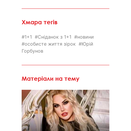
Хмара тегів
1+1
Сніданок з 1+1
новини
особисте життя зірок
Юрій
Горбунов
Матеріали на тему